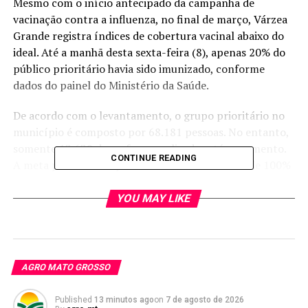
Mesmo com o início antecipado da campanha de
vacinação contra a influenza, no final de março, Várzea
Grande registra índices de cobertura vacinal abaixo do
ideal. Até a manhã desta sexta-feira (8), apenas 20% do
público prioritário havia sido imunizado, conforme
dados do painel do Ministério da Saúde.
De acordo com o levantamento, o grupo prioritário no
município é composto por 68.181 pessoas. No entanto,
somente 13.639 doses foram aplicadas até o momento.
CONTINUE READING
A meta preconizada pelo Ministério da Saúde é de 100%
de cobertura para garantir a chamada imunidade
coletiva.
YOU MAY LIKE
Fazem parte do público-alvo crianças de 6 meses a
menores de 6 anos, idosos com 60 anos ou mais,
gestantes e puérperas, trabalhadores da saúde,
AGRO MATO GROSSO
professores, povos indígenas, quilombolas, pessoas com
comorbidades ou deficiência permanente, além de
Published
13 minutos ago
on
7 de agosto de 2026