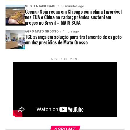
de trabalhadores da imprensa foram alvos de gases da
resultado da forma como a agricultura foi conduzida ao
SUSTENTABILIDADE
59 minutos ago
Ceema: Soja recua em Chicago com clima favorável
polícia, segundo informou o Sindicato de Imprensa de
longo das últimas décadas.
nos EUA e China no radar; prêmios sustentam
Buenos Aires (SiPreBA).
preços no Brasil – MAIS SOJA
“Hoje o produtor entende
AGRO MATO GROSSO
1 hora ago
que cuidar do solo é
TCE avança em solução para tratamento de esgoto
em dez presídios de Mato Grosso
garantir o futuro da
própria atividade. O
ADVERTISEMENT
desenvolvimento de Boa
Esperança do Norte
aconteceu porque a
produção cresceu de
forma responsável, com
tecnologia, manejo
adequado e pensando nas
AGRO MT