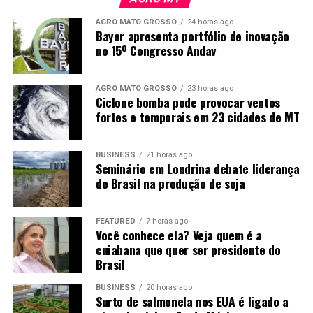
próximas gerações. A
AGRO MATO GROSSO
24 horas ago
cidade cresceu junto com
Bayer apresenta portfólio de inovação
no 15º Congresso Andav
esse trabalho
desenvolvido dentro das
AGRO MATO GROSSO
23 horas ago
propriedades”, explicou.
Ciclone bomba pode provocar ventos
fortes e temporais em 23 cidades de MT
BUSINESS
21 horas ago
Seminário em Londrina debate liderança
do Brasil na produção de soja
FEATURED
7 horas ago
Você conhece ela? Veja quem é a
cuiabana que quer ser presidente do
Brasil
BUSINESS
20 horas ago
Surto de salmonela nos EUA é ligado a