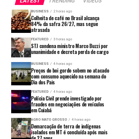
LATEST
TRENDING
VIDEOS
BUSINESS
2 horas ago
Colheita de café no Brasil alcança
84% da safra 26/27, mas segue
atrasada
FEATURED
3 horas ago
STJ condena ministro Marco Buzzi por
unanimidade e decreta perda de cargo
BUSINESS
4 horas ago
Preços do boi gordo sobem no atacado
com consumo aquecido na semana do
Dia dos Pais
FEATURED
4 horas ago
Polícia Civil prende investigado por
fraudes em negociações de veículos
em Cuiabá
AGRO MATO GROSSO
4 horas ago
Demarcação de terra de indígenas
isolados em MT é concluída após mais
de 27 anos