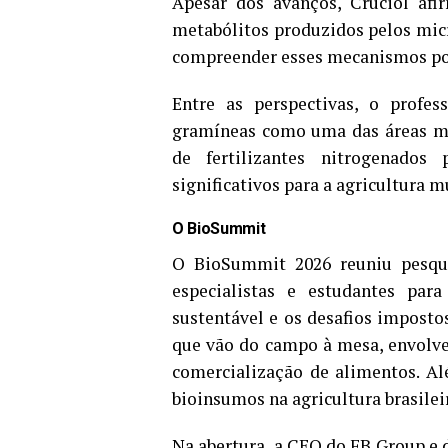
Apesar dos avanços, Cruciol afi
metabólitos produzidos pelos micr
compreender esses mecanismos pod
Entre as perspectivas, o profes
gramíneas como uma das áreas ma
de fertilizantes nitrogenados
significativos para a agricultura m
O BioSummit
O BioSummit 2026 reuniu pesquis
especialistas e estudantes par
sustentável e os desafios impost
que vão do campo à mesa, envolve
comercialização de alimentos. Al
bioinsumos na agricultura brasilei
Na abertura, a CEO do FB Group e 