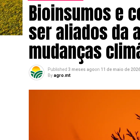
Bioinsumos e c
ser aliados da a
mudanças climá
Published
3 meses ago
on
11 de maio de 202
By
agro.mt