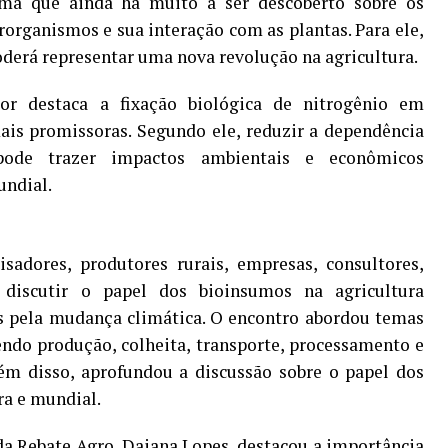
rma que ainda há muito a ser descoberto sobre os
organismos e sua interação com as plantas. Para ele,
erá representar uma nova revolução na agricultura.
sor destaca a fixação biológica de nitrogênio em
is promissoras. Segundo ele, reduzir a dependência
 pode trazer impactos ambientais e econômicos
undial.
adores, produtores rurais, empresas, consultores,
a discutir o papel dos bioinsumos na agricultura
os pela mudança climática. O encontro abordou temas
ndo produção, colheita, transporte, processamento e
ém disso, aprofundou a discussão sobre o papel dos
ra e mundial.
da Rebate Agro, Daiana Lopes, destacou a importância