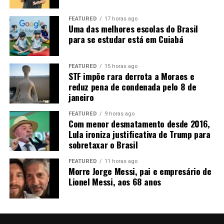
“Então nós temos um desafio aí para levar
biocombustíveis”
, afirma Rangel. Entre as alternativas
FEATURED
17 horas ago
está a implantação de um
etanolduto
para conectar
Uma das melhores escolas do Brasil
Mato Grosso aos grandes centros consumidores, como
para se estudar está em Cuiabá
São Paulo e Rio de Janeiro.
“Nós precisamos sonhar com
um etanolduto. Nós já estamos fazendo um projeto, tem
FEATURED
15 horas ago
alguns trabalhos nesse sentido”
.
STF impõe rara derrota a Moraes e
reduz pena de condenada pelo 8 de
A expansão ferroviária, a duplicação da BR-163 e a
janeiro
Ferrogrão também são consideradas estratégicas para
FEATURED
9 horas ago
reduzir o custo de transporte. A ligação com o Arco
Com menor desmatamento desde 2016,
Norte pode ampliar ainda o acesso aos mercados
Lula ironiza justificativa de Trump para
internacionais, principalmente na Ásia e na Europa.
sobretaxar o Brasil
FEATURED
11 horas ago
Morre Jorge Messi, pai e empresário de
Lionel Messi, aos 68 anos