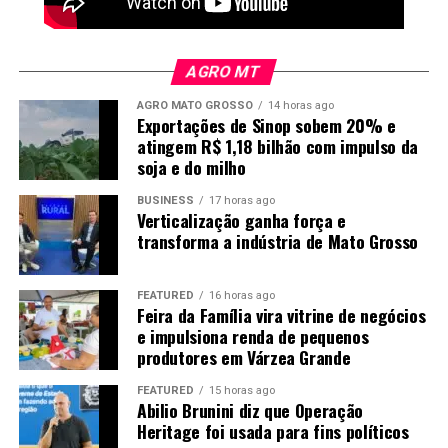
Nos subprodutos, a posição dezembro do farelo fechou
com baixa de US$ 3,20 ou 1,01% a US$ 313,40 por
tonelada. No óleo, os contratos com vencimento em
AGRO MT
dezembro fecharam a 67,88 centavos de dólar, com
AGRO MATO GROSSO
14 horas ago
ganho de 0,51 centavo ou 0,75%.
Exportações de Sinop sobem 20% e
atingem R$ 1,18 bilhão com impulso da
O post
Soja: veja como ficaram as cotações no
soja e do milho
fechamento de hoje
apareceu primeiro em
Canal Rural
.
Foto: Mayke Toscano/Secom-MT
BUSINESS
17 horas ago
Verticalização ganha força e
Logística pesa na competitividade
transforma a indústria de Mato Grosso
Quanto maior a produção industrial, maior também é a
FEATURED
16 horas ago
necessidade de encontrar mercados fora do estado. No
Feira da Família vira vitrine de negócios
e impulsiona renda de pequenos
caso do etanol, a previsão é produzir 8,4 bilhões de
produtores em Várzea Grande
litros neste ano, mas apenas 1,1 bilhão deve ser
consumido em Mato Grosso. Os outros 7,3 bilhões
FEATURED
15 horas ago
precisam ser transportados para outros mercados.
Abilio Brunini diz que Operação
Heritage foi usada para fins políticos