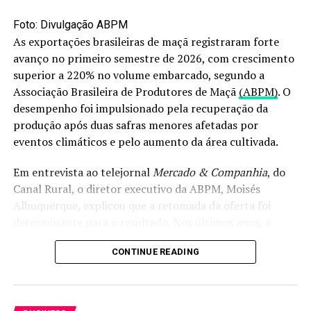
28,6%.
Foto: Divulgação ABPM
Já a produção de arroz está projetada em 7,8 milhões de
As exportações brasileiras de maçã registraram forte
toneladas, segundo dados do Instituto Rio Grandense do
avanço no primeiro semestre de 2026, com crescimento
Arroz (Irga), responsável pelo monitoramento da
superior a 220% no volume embarcado, segundo a
cultura no estado.
Associação Brasileira de Produtores de Maçã
(ABPM)
. O
desempenho foi impulsionado pela recuperação da
Total do RS
produção após duas safras menores afetadas por
eventos climáticos e pelo aumento da área cultivada.
A área total cultivada com as principais culturas de
verão no Rio Grande do Sul está estimada em 8,35
Em entrevista ao telejornal
Mercado & Companhia
, do
milhões de hectares, redução de 1,6% em relação à
Canal Rural, o diretor executivo da ABPM, Moisés
projeção inicial. De acordo com a Emater, a revisão dos
Albuquerque, explicou que a retomada da oferta foi
números reflete principalmente os impactos da
determinante para o resultado. Nos últimos anos, a
estiagem registrados em diferentes regiões do estado ao
cadeia enfrentou perdas provocadas por chuvas
CONTINUE READING
longo do ciclo da safra.
intensas, especialmente no segundo semestre de 2023 e
em maio de 2024.
O post
Estiagem reduz estimativa da safra de verão no
RS; soja é a mais afetada
apareceu primeiro em
Canal
Veja em primeira mão tudo sobre agricultura,