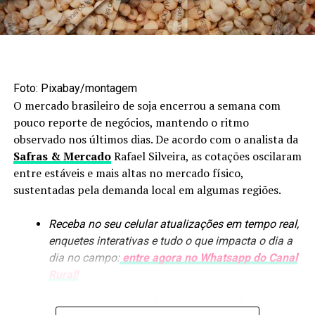
Foto: Maruan Bello/Canal Rural Mato Grosso
Agroindústria amplia
Foto: Pixabay/montagem
processamento
O mercado brasileiro de soja encerrou a semana com
pouco reporte de negócios, mantendo o ritmo
Os biocombustíveis estão entre os segmentos que mais
observado nos últimos dias. De acordo com o analista da
avançaram nesse processo. Em nove anos, a produção de
Safras & Mercado
Rafael Silveira, as cotações oscilaram
etanol passou de 1,6 bilhão para uma previsão de
8,4
entre estáveis e mais altas no mercado físico,
bilhões de litros
. A arrecadação de ICMS do setor
sustentadas pela demanda local em algumas regiões.
também aumentou, de R$ 300 milhões para mais de R$ 4
bilhões.
Receba no seu celular atualizações em tempo real,
enquetes interativas e tudo o que impacta o dia a
O crescimento das usinas trouxe novos produtos para
dia no campo:
entre agora no Whatsapp do Canal
dentro da cadeia, como óleo de milho e DDG, utilizado
Rural!
na alimentação animal. O efeito se estendeu à pecuária,
com maior utilização de ração e expansão dos
Silveira destaca que o
basis
favoreceu a alta das cotações
confinamentos.