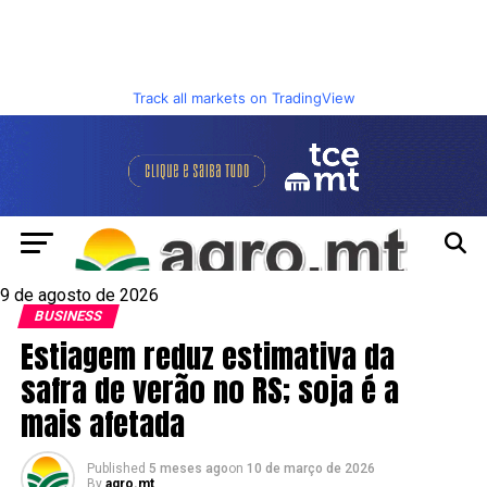
Track all markets on TradingView
9 de agosto de 2026
BUSINESS
Estiagem reduz estimativa da
safra de verão no RS; soja é a
mais afetada
Published
5 meses ago
on
10 de março de 2026
By
agro.mt