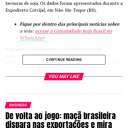
lavouras de soja. Os dados foram apresentados durante a
Expodireto Cotrijal, em Não-Me-Toque (RS).
Fique por dentro das principais notícias sobre
a soja:
acesse a comunidade Soja Brasil no
WhatsApp!
Segundo o levantamento, a produção total das
principais culturas de verão está estimada em 32,8
CONTINUE READING
milhões de toneladas. O volume representa uma queda
de 7,1% em relação à estimativa preliminar, quando
eram projetadas cerca de 35,3 milhões de toneladas. Na
YOU MAY LIKE
prática, a redução corresponde a uma perda de
aproximadamente 2,5 milhões de toneladas na safra
gaúcha.
BUSINESS
Cultura da soja
De volta ao jogo: maçã brasileira
dispara nas exportações e mira
A soja, principal cultura do estado, foi a mais impactada