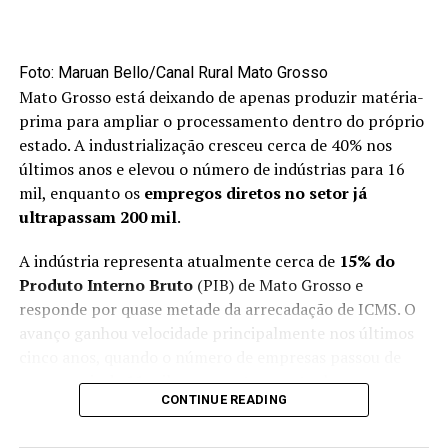
acima de 200% no volume exportado, poderíamos ter,
no mínimo, dobrado esse volume”, disse.
Mercado externo concentra
Foto: Maruan Bello/Canal Rural Mato Grosso
Mato Grosso está deixando de apenas produzir matéria-
oportunidades no primeiro semestre
prima para ampliar o processamento dentro do próprio
estado. A industrialização cresceu cerca de 40% nos
Apesar do avanço das exportações, a maior parte da
últimos anos e elevou o número de indústrias para 16
produção brasileira de maçãs ainda permanece no
mil, enquanto os
empregos diretos no setor já
mercado interno. Cerca de 90% da fruta produzida no
ultrapassam 200 mil
.
país é destinada ao consumidor brasileiro.
A indústria representa atualmente cerca de
15% do
O primeiro semestre é considerado uma janela
Produto Interno Bruto
(PIB) de Mato Grosso e
estratégica para as vendas externas porque coincide
responde por quase metade da arrecadação de ICMS. O
com o período de entressafra do hemisfério norte,
avanço ganhou velocidade principalmente nos últimos
responsável por aproximadamente 90% da produção
cinco anos, quando o número de empresas passou de
mundial de maçãs.
pouco mais de 11 mil para o patamar atual.
CONTINUE READING
“No segundo semestre, a gente foca basicamente no
A expectativa é de que o setor cresça entre 5% e 6% em
mercado interno, cuidando da nossa casa, do nosso