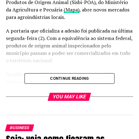
Produtos de Origem Animal (Sisbi-POA), do Ministério
da Agricultura e Pecuária
(Mapa)
, abre novos mercados
para agroindústrias locais.
A portaria que oficializa a adesão foi publicada na última
segunda-feira (2). Com a equivalência ao sistema federal,
produtos de origem animal inspecionados pelo
município passam a poder ser comercializados em todo
o território nacional.
Atualmente, o SIM de Araçatuba conta com 13
CONTINUE READING
empresas registradas, das quais duas já receberam
autorização para vender fora dos limites do município:
um laticínio e uma granja de ovos.
YOU MAY LIKE
Veja em primeira mão tudo sobre agricultura,
pecuária, economia e previsão do tempo:
siga o
Canal Rural no Google News!
BUSINESS
Segundo o superintendente do Ministério da Agricultura