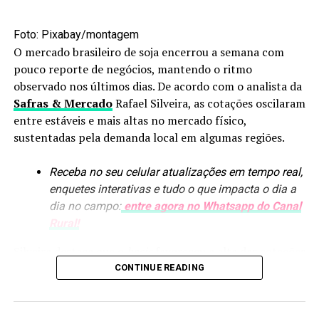
possibilidade de integração ao Sisbi-POA, mas o avanço
foi interrompido pelas restrições daquele período.
Foto: Pixabay/montagem
O mercado brasileiro de soja encerrou a semana com
Os trabalhos foram retomados em 2023, com a
pouco reporte de negócios, mantendo o ritmo
publicação da lei que instituiu o SIM conforme as
observado nos últimos dias. De acordo com o analista da
exigências do sistema nacional. Equipes do município
Safras & Mercado
Rafael Silveira, as cotações oscilaram
também visitaram São José do Rio Preto (SP), que já
entre estáveis e mais altas no mercado físico,
integra o Sisbi, para conhecer o funcionamento do
sustentadas pela demanda local em algumas regiões.
modelo.
Receba no seu celular atualizações em tempo real,
A partir disso, foram realizadas as adequações
enquetes interativas e tudo o que impacta o dia a
necessárias na estrutura do serviço e nos
dia no campo:
entre agora no Whatsapp do Canal
estabelecimentos que buscavam a certificação.
Rural!
Expansão das agroindústrias
Silveira destaca que o
basis
favoreceu a alta das cotações
em algumas praças, como Minas Gerais, movimento
CONTINUE READING
Uma das empresas habilitadas é um laticínio familiar que
também observado em outras regiões.
produz diferentes tipos de queijos. De acordo com um
dos proprietários, a estrutura da unidade passou por
Em Chicago, a sessão foi marcada por oscilações