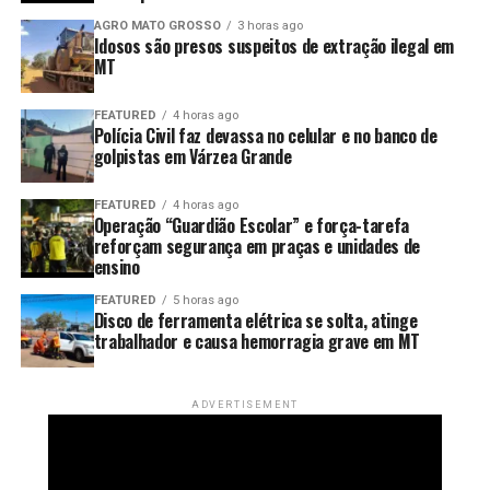
combustível limpo no país, ficando atrás apenas do
AGRO MATO GROSSO
3 horas ago
Idosos são presos suspeitos de extração ilegal em
mercado paulista.
MT
Adoção da gasolina E32 e
FEATURED
4 horas ago
Polícia Civil faz devassa no celular e no banco de
cronograma de adequação
golpistas em Várzea Grande
A queda nos preços coincide com o início da vigência da
FEATURED
4 horas ago
nova mistura obrigatória de 32% de etanol anidro na
Operação “Guardião Escolar” e força-tarefa
gasolina comum (E32), determinada pelo CNPE por um
reforçam segurança em praças e unidades de
ensino
prazo de 180 dias. A ANP garante que a mudança não
altera a octanagem nem traz impactos ao desempenho
FEATURED
5 horas ago
Disco de ferramenta elétrica se solta, atinge
dos veículos.
trabalhador e causa hemorragia grave em MT
Para permitir a queima de estoques antigos sem punição
imediata aos revendedores, foi fixado um cronograma de
ADVERTISEMENT
transição no Centro-Oeste: 15 dias para distribuidoras e
30 dias para os postos. A iniciativa conta com o aval do
Sindicato das Indústrias de Bioenergia de
Mato