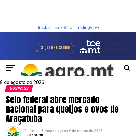
Track all markets on TradingView
8 de agosto de 2026
BUSINESS
Selo federal abre mercado
nacional para queijos e ovos de
Araçatuba
Published
5 meses ago
on
9 de março de 2026
By
agro.mt