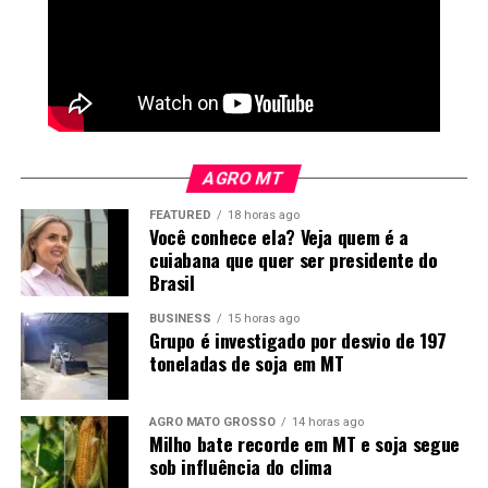
Grosso
(Bioind-MT), que aponta o avanço da mistura
como motor para a transição energética, geração de
empregos e descarbonização da frota nacional.
AGRO MT
FEATURED
18 horas ago
Você conhece ela? Veja quem é a
cuiabana que quer ser presidente do
Brasil
BUSINESS
15 horas ago
Grupo é investigado por desvio de 197
toneladas de soja em MT
AGRO MATO GROSSO
14 horas ago
Milho bate recorde em MT e soja segue
sob influência do clima