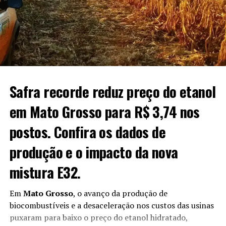
desenvolvimento das lavouras de trigo com limitações
dezembro fecharam a 67,88 centavos de dólar, com
operacionais provocadas pelas chuvas, enquanto parte
ganho de 0,51 centavo ou 0,75%.
das áreas mais avançadas já inicia fases reprodutivas e de
floração.
O post
Soja: veja como ficaram as cotações no
fechamento de hoje
apareceu primeiro em
Canal Rural
.
Fonte:
Estadão Conteúdo
O post
Chuvas dificultam manejo, mas trigo avança bem
Safra recorde reduz preço do etanol
no Rio Grande do Sul
apareceu primeiro em
Canal Rural
.
em Mato Grosso para R$ 3,74 nos
postos. Confira os dados de
produção e o impacto da nova
mistura E32.
Em
Mato Grosso
, o avanço da produção de
biocombustíveis e a desaceleração nos custos das usinas
puxaram para baixo o preço do etanol hidratado,