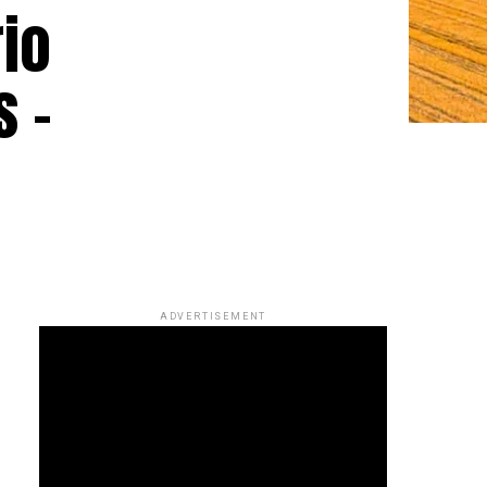
rio
s –
ADVERTISEMENT