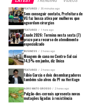
LATEST
TRENDING
VIDEOS
FEATURED
35 minutos ago
Sem conseguir contato, Prefeitura de
VG faz busca ativa por mulheres que
aguardam cirurgias
FEATURED
1 hora ago
Enade 2026: Termina nesta sexta (7)
prazo para recurso de atendimento
especializado
BUSINESS
2 horas ago
Moagem de cana no Centro-Sul cai
14,5% em junho, diz Unica
FEATURED
2 horas ago
Fábio Garcia e dois desembargadores
também são alvos da PF na Heritage
AGRO MATO GROSSO
2 horas ago
Pulgão-dos-cereais apresenta novas
mutações ligadas à resistência