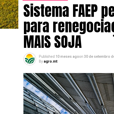
Sistema FAEP pe
para renegociaç
MAIS SOJA
Published
10 meses ago
on
30 de setembro d
By
agro.mt