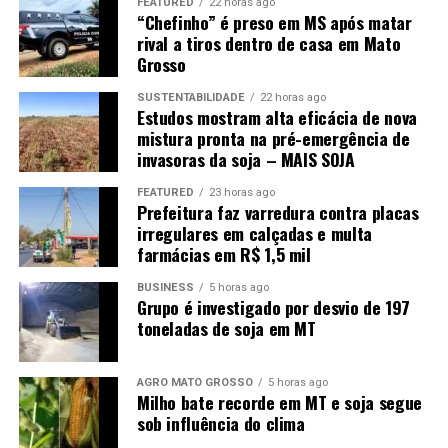
FEATURED
22 horas ago
“Chefinho” é preso em MS após matar
Diante disso, o que favorecerá o mercado será a
rival a tiros dentro de casa em Mato
manutenção das compras chinesas, o que ainda não é
Grosso
uma certeza, apesar dos sinais positivos dos últimos
dias.
SUSTENTABILIDADE
22 horas ago
Estudos mostram alta eficácia de nova
mistura pronta na pré-emergência de
invasoras da soja – MAIS SOJA
FEATURED
23 horas ago
Prefeitura faz varredura contra placas
irregulares em calçadas e multa
Fonte:
Informativo CEEMA UNIJUÍ, do prof. Dr.
farmácias em R$ 1,5 mil
Argemiro Luís Brum¹
BUSINESS
5 horas ago
Grupo é investigado por desvio de 197
1
–
Professor Titular do PPGDR da UNIJUÍ, doutor em
toneladas de soja em MT
Economia Internacional pela EHESS de Paris-França,
coordenador, pesquisador e analista de mercado da
AGRO MATO GROSSO
5 horas ago
CEEMA (FIDENE/UNIJUÍ).
Milho bate recorde em MT e soja segue
sob influência do clima