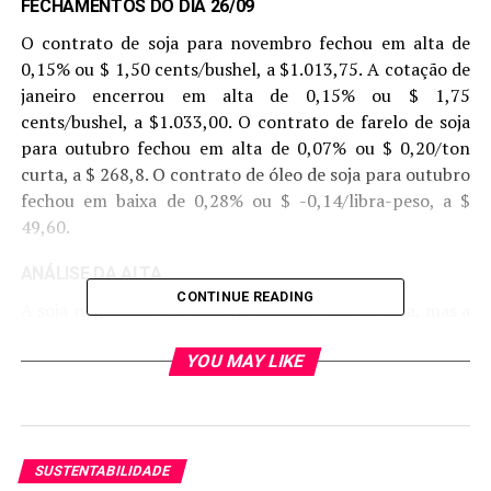
FECHAMENTOS DO DIA 26/09
O contrato de soja para novembro fechou em alta de
0,15% ou $ 1,50 cents/bushel, a $1.013,75. A cotação de
janeiro encerrou em alta de 0,15% ou $ 1,75
cents/bushel, a $1.033,00. O contrato de farelo de soja
para outubro fechou em alta de 0,07% ou $ 0,20/ton
curta, a $ 268,8. O contrato de óleo de soja para outubro
fechou em baixa de 0,28% ou $ -0,14/libra-peso, a $
49,60.
ANÁLISE DA ALTA
CONTINUE READING
A soja negociada em Chicago fechou o dia em alta, mas a
semana em baixa. As cotações da oleaginosa
conseguiram uma leve recuperação nesta sexta-feira
YOU MAY LIKE
com compras de oportunidade, visto o patamar baixo
dos preços da soja. No meio da semana as cotações
atingiram o menor valor em 6 semanas. O assunto que
dominou os últimos dias foi a retirada temporária das
SUSTENTABILIDADE