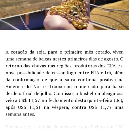
Laura Toledo (Comunicação Sistema Famasul)
seguido de data de semeadura, fósforo, potássio e
RELATED TOPICS:
presença de camada compactada (Figura 1).
UP NEXT
Site: Aprosoja/MS
Com perspectiva de safra recorde, produtores de soja
buscam ampliar oferta de energia em Goiás – MAIS SOJA
DON'T MISS
Soja/Cepea: Participação do óleo de soja na margem da
indústria supera a do farelo pela 1ª vez – MAIS SOJA
A cotação da soja, para o primeiro mês cotado, viveu
uma semana de baixas nestes primeiros dias de agosto. O
retorno das chuvas nas regiões produtoras dos EUA e a
nova possibilidade de cessar-fogo entre EUA e Irã, além
da confirmação de que a safra continua positiva na
América do Norte, trouxeram o mercado para baixo
desde o final de julho. Com isso, o bushel da oleaginosa
veio a US$ 11,57 no fechamento desta quinta-feira (06),
após US$ 11,51 na véspera, contra US$ 11,77 uma
Figura 1. Análise de árvore de regressão mostrando os
semana antes.
principais fatores que explicam a variabilidade da
produtividade da soja. Cada nó terminal exibe a produtividade
Por sua vez, a média do mês de julho fechou em US$