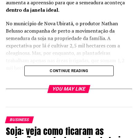
aumenta a apreensão para que a semeadura aconteça
dentro da janela ideal
.
No município de Nova Ubiratã, o produtor Nathan
Belusso acompanha de perto a movimentação da
semeadura da soja na propriedade da família. A
expectativa por lá é cultivar 2,5 mil hectares com a
oleaginosa. Mas, por enquanto, as plantadeiras
trabalham apenas nas áreas irrigadas, que somam 1,2
mil hectares.
CONTINUE READING
Segundo Nathan, a propriedade no médio-norte de
Mato Grosso já conta com uma área entre 600 e 700
YOU MAY LIKE
hectares plantados com a soja. A ideia é concluir nos
próximos dias 100% da área irrigada e aguardar a chuva
em volume adequado para poder entrar no sequeiro.
BUSINESS
“Com isso, conseguimos antecipar a colheita da soja, o
Soja: veja como ficaram as
plantio e a colheita do milho, além de escalonar o feijão