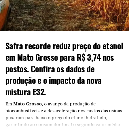
operacionais provocadas pelas chuvas, enquanto parte
ganho de 0,51 centavo ou 0,75%.
das áreas mais avançadas já inicia fases reprodutivas e de
floração.
O post
Soja: veja como ficaram as cotações no
fechamento de hoje
apareceu primeiro em
Canal Rural
.
Fonte:
Estadão Conteúdo
O post
Chuvas dificultam manejo, mas trigo avança bem
Safra recorde reduz preço do etanol
no Rio Grande do Sul
apareceu primeiro em
Canal Rural
.
em Mato Grosso para R$ 3,74 nos
postos. Confira os dados de
produção e o impacto da nova
mistura E32.
Em
Mato Grosso
, o avanço da produção de
biocombustíveis e a desaceleração nos custos das usinas
puxaram para baixo o preço do etanol hidratado,
garantindo ao consumidor local o segundo valor médio