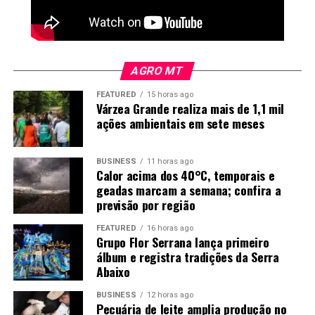
Grosso, afirma que a busca por melhores condições de
vida teve um custo emocional.
“Abri mão de muita
AGRO MT
coisa”, disse. “De estar
FEATURED
15 horas ago
perto da minha família, da
Várzea Grande realiza mais de 1,1 mil
ações ambientais em sete meses
minha filha, para estar em
busca da realização dos
BUSINESS
11 horas ago
sonhos.”
Calor acima dos 40°C, temporais e
geadas marcam a semana; confira a
previsão por região
Mesmo assim, ele não desistiu da vida amorosa. No ritmo
FEATURED
16 horas ago
das safras, acredita que os relacionamentos podem
Grupo Flor Serrana lança primeiro
álbum e registra tradições da Serra
surgir nos períodos de entressafra, quando há mais
Abaixo
tempo para sair e conhecer pessoas.
BUSINESS
12 horas ago
Retrato raro no país
Pecuária de leite amplia produção no