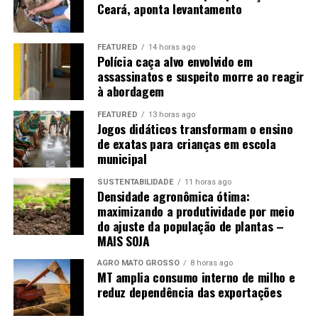
Ceará, aponta levantamento
O caso de Mato Grosso chama atenção porque vai na
contramão da realidade nacional. A população brasileira
FEATURED
14 horas ago
tem mais mulheres do que homens, resultado de uma
Polícia caça alvo envolvido em
assassinatos e suspeito morre ao reagir
mortalidade masculina mais elevada ao longo da vida,
à abordagem
segundo especialistas ouvidos pelo programa.
FEATURED
13 horas ago
Jogos didáticos transformam o ensino
de exatas para crianças em escola
municipal
SUSTENTABILIDADE
11 horas ago
Densidade agronômica ótima:
maximizando a produtividade por meio
do ajuste da população de plantas –
MAIS SOJA
AGRO MATO GROSSO
8 horas ago
MT amplia consumo interno de milho e
reduz dependência das exportações
O novo retrato dos solteiros no Brasil — Foto: Reprodução/TV Globo