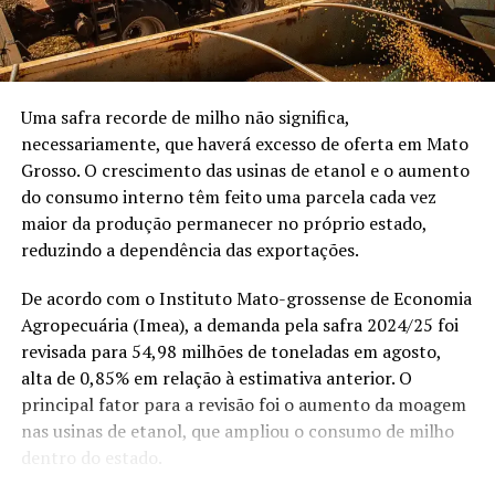
A harmonização entre os mapas de satélite, o
MT se aproxima de safra histórica de algodão com alta
tem coragem, não vem
georreferenciamento
e os registros em cartório é
produtividade na temporada 24/25
não”, contou.
essencial para o planejamento sucessório familiar. O
DON'T MISS
correto mapeamento das áreas de reserva legal e
Estudo mostra que 75% das culturas agrícolas
vegetação nativa consolida a segurança jurídica da
dependem de animais polinizadores
Uma safra recorde de milho não significa,
família, garantindo liquidez ao patrimônio e agilidade na
necessariamente, que haverá excesso de oferta em Mato
transferência de bens entre gerações.
Grosso. O crescimento das usinas de etanol e o aumento
do consumo interno têm feito uma parcela cada vez
Com informações de:
girodoboi.canalrural.com.br
.
maior da produção permanecer no próprio estado,
reduzindo a dependência das exportações.
Publicado com auxílio de inteligência artificial e revisão
da Redação Canal Rural.
De acordo com o Instituto Mato-grossense de Economia
Agropecuária (Imea), a demanda pela safra 2024/25 foi
O post
Novo prazo do georreferenciamento exige
revisada para 54,98 milhões de toneladas em agosto,
atenção de quem compra, vende ou financia terras;
alta de 0,85% em relação à estimativa anterior. O
saiba mais
apareceu primeiro em
Canal Rural
.
principal fator para a revisão foi o aumento da moagem
nas usinas de etanol, que ampliou o consumo de milho
Mato Grosso é o único estado do Brasil onde homens solteiros são
dentro do estado.
maioria, aponta IBGE — Foto: Reprodução/TV Globo