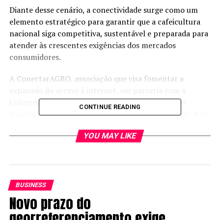
Diante desse cenário, a conectividade surge como um
elemento estratégico para garantir que a cafeicultura
nacional siga competitiva, sustentável e preparada para
atender às crescentes exigências dos mercados
consumidores.
A ConectarAGRO, associação que visa fomentar a
expansão do acesso à internet, em parceria com a
Universidade Federal de Viçosa (
UFV
), realizou um
CONTINUE READING
levantamento inédito sobre a presença da internet 4G e
5G nas lavouras brasileiras, cruzando dados de produção
YOU MAY LIKE
com cobertura digital.
O estudo mostra que, dos 1,27 milhão de hectares
cultivados com café no Brasil, 69% possuem acesso a
redes móveis, um avanço expressivo, mas que também
BUSINESS
revela desigualdades marcantes entre estados e
Novo prazo do
municípios.
georreferenciamento exige