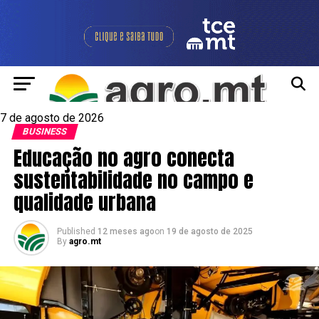
7 de agosto de 2026
BUSINESS
Educação no agro conecta
sustentabilidade no campo e
qualidade urbana
Published
12 meses ago
on
19 de agosto de 2025
By
agro.mt