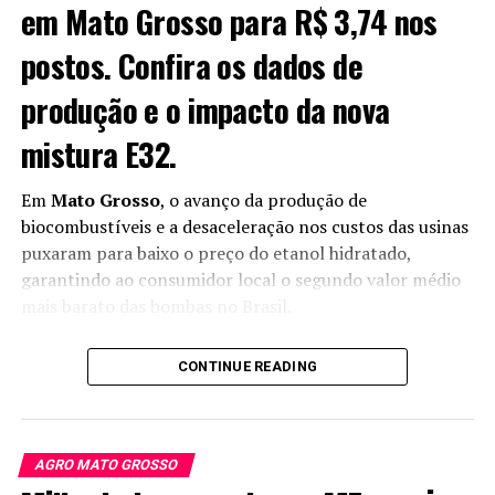
Beber, presidente da entidade. “É uma maneira de
em Mato Grosso para R$ 3,74 nos
mostrar o impacto positivo do agro na vida das pessoas”
.
postos. Confira os dados de
produção e o impacto da nova
mistura E32.
Em
Mato Grosso
, o avanço da produção de
biocombustíveis e a desaceleração nos custos das usinas
puxaram para baixo o preço do etanol hidratado,
garantindo ao consumidor local o segundo valor médio
mais barato das bombas no Brasil.
O cenário reflete a expansão da safra 2026/2027,
CONTINUE READING
estimada em 8,4 bilhões de litros — um salto de 16,08%
frente aos 7,2 bilhões colhidos no ciclo passado,
Com sede em Rondonópolis, o IBG Business School atua
consolidando o estado na vice-liderança nacional da
com MBAs, mestrados e programas de educação
atividade.
AGRO MATO GROSSO
corporativa focados em gestão. Foto: Divulgação/IBG