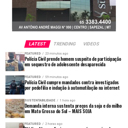
3,51%, pressionados pela queda das cotações do
petróleo Brent. Já o óleo de soja registrou valorização
semanal de 0,91%, alcançando média de R$ 5.964,49 por
tonelada, impulsionado pela demanda externa.
LATEST
TRENDING
VIDEOS
FEATURED
23 minutos ago
Polícia Civil prende homem suspeito de participação
em sequestro de adolescente desaparecida
FEATURED
59 minutos ago
Polícia Civil cumpre mandados contra investigados
por pedofilia e indução à automutilação na internet
SUSTENTABILIDADE
1 hora ago
Margem de esmagamento diminui
Demanda interna sustenta preços da soja e do milho
em Mato Grosso do Sul – MAIS SOJA
O Imea também aponta que a alta no preço da soja
FEATURED
2 horas ago
reduziu a rentabilidade da indústria de esmagamento em