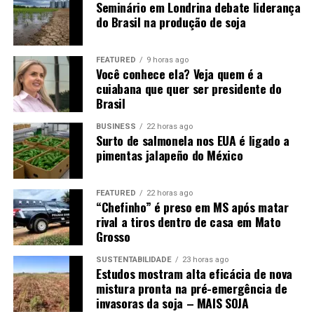
expansão do etanol
Seminário em Londrina debate liderança
do Brasil na produção de soja
No mercado de milho, o Imea revisou para cima a
demanda pela safra 2024/25 em Mato Grosso, estimada
FEATURED
9 horas ago
agora em 54,98 milhões de toneladas, avanço mensal de
Você conhece ela? Veja quem é a
cuiabana que quer ser presidente do
0,85%. O principal fator foi o aumento do consumo
Brasil
pelas usinas de etanol de milho, o que reduziu a projeção
dos estoques finais para 974,03 mil toneladas, queda de
BUSINESS
22 horas ago
32,14% em relação à estimativa anterior.
Surto de salmonela nos EUA é ligado a
pimentas jalapeño do México
Para a safra 2025/26, o Instituto projeta continuidade
da expansão do consumo interno. A demanda doméstica
FEATURED
22 horas ago
foi estimada em 22,10 milhões de toneladas,
“Chefinho” é preso em MS após matar
crescimento de 9,12% sobre o ciclo anterior, também
rival a tiros dentro de casa em Mato
Grosso
impulsionada pela ampliação da capacidade industrial
das usinas de etanol.
SUSTENTABILIDADE
23 horas ago
Estudos mostram alta eficácia de nova
Além disso, a menor oferta em outros estados deve
mistura pronta na pré-emergência de
elevar o consumo interestadual para 11 milhões de
invasoras da soja – MAIS SOJA