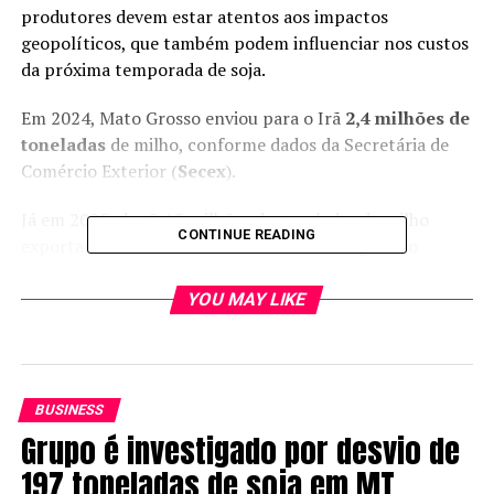
produtores devem estar atentos aos impactos
geopolíticos, que também podem influenciar nos custos
da próxima temporada de soja.
Em 2024, Mato Grosso enviou para o Irã
2,4 milhões de
toneladas
de milho, conforme dados da Secretária de
Comércio Exterior (
Secex
).
Já em 2025, das 2,15 milhões de toneladas de milho
CONTINUE READING
exportadas, 487,2 mil toneladas tiveram o país do
Oriente Médio como destino, ficando atrás do Egito, que
lidera os embarques do estado com 587,3 mil toneladas.
YOU MAY LIKE
A tensão entre Irã e Israel se soma a outros conflitos em
andamento, como a guerra entre Rússia e Ucrânia,
países que juntos, são grandes fornecedores de
BUSINESS
fertilizantes e petróleo.
Grupo é investigado por desvio de
197 toneladas de soja em MT
“O Irã acaba sendo um participante interessante nas