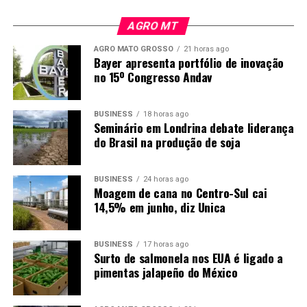
Mas precisamos atacar a origem do problema.
AGRO MT
E isso passa necessariamente pelo seguro rural e pela
AGRO MATO GROSSO
21 horas ago
gestão de risco.
Bayer apresenta portfólio de inovação
no 15º Congresso Andav
Um seguro robusto protege o produtor, mas protege
também o banco, a cooperativa, o fornecedor e o
BUSINESS
18 horas ago
próprio governo.
Seminário em Londrina debate liderança
do Brasil na produção de soja
É muito mais racional dividir o risco antes da perda do
que socializar a dívida depois dela.
BUSINESS
24 horas ago
Moagem de cana no Centro-Sul cai
O seguro rural deveria ser uma das principais defesas
14,5% em junho, diz Unica
contra esse ciclo de endividamento. Quando o clima
derruba a produção, o seguro preserva parte da renda,
reduz a necessidade de renegociação e protege também
BUSINESS
17 horas ago
Surto de salmonela nos EUA é ligado a
quem financiou a safra. O problema é que o Brasil ainda
pimentas jalapeño do México
investe pouco neste instrumento e acaba gastando
depois para socorrer quem perdeu capacidade de