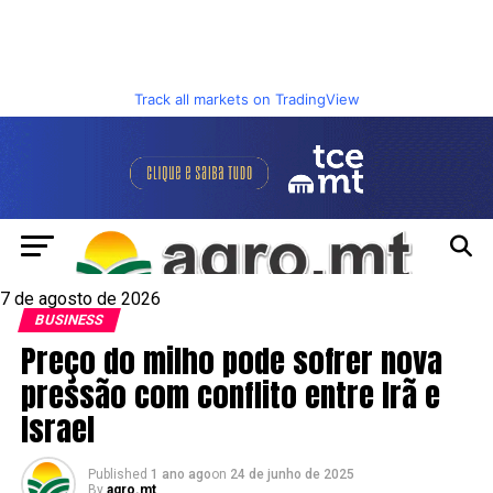
Track all markets on TradingView
7 de agosto de 2026
BUSINESS
Preço do milho pode sofrer nova
pressão com conflito entre Irã e
Israel
Published
1 ano ago
on
24 de junho de 2025
By
agro.mt