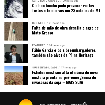
pagamento.
AGRO MATO GROSSO
20 horas ago
Ciclone bomba pode provocar ventos
fortes e temporais em 23 cidades de MT
O verdadeiro Plano Safra começa na
renda
BUSINESS
21 horas ago
Falta de mão de obra desafia o agro de
Mato Grosso
Não basta comemorar o tamanho do Plano Safra, seja
para a agricultura empresarial ou familiar.
FEATURED
24 horas ago
O número realmente importante para quem está na
Fábio Garcia e dois desembargadores
propriedade é outro: quanto desse dinheiro
também são alvos da PF na Heritage
efetivamente chega ao produtor e em quais condições?
SUSTENTABILIDADE
17 horas ago
Crédito não cria rentabilidade. É dinheiro que terá de ser
Estudos mostram alta eficácia de nova
devolvido com a renda futura da produção. Se essa renda
mistura pronta na pré-emergência de
não existir, aumentar o crédito apenas transfere o
invasoras da soja – MAIS SOJA
problema para frente.
Por isso, precisamos discutir juros, seguro rural, gestão
de risco, garantias e, principalmente, rentabilidade.