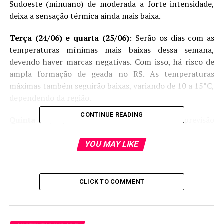
Sudoeste (minuano) de moderada a forte intensidade,
deixa a sensação térmica ainda mais baixa.
Terça (24/06) e quarta (25/06)
: Serão os dias com as
temperaturas mínimas mais baixas dessa semana,
devendo haver marcas negativas. Com isso, há risco de
ampla formação de geada no RS. As temperaturas
máximas também seguirão baixas, variando de 10 a 15°C,
dependendo da região.
CONTINUE READING
Quinta (26/06)
: A nebulosidade aumenta e há previsão
de chuva, sobretudo sobre a Metade Norte. Com mais
nuvens, as temperaturas mínimas já não serão tão
YOU MAY LIKE
baixas como nos dias anteriores.
Sexta (27/06)
: Nova massa de ar seco e frio ingressa no
CLICK TO COMMENT
Estado, baixando as temperaturas e mantendo o tempo
aberto.