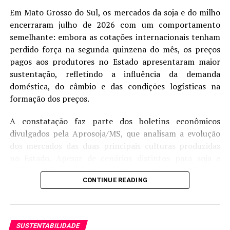
Kynetec nomeia brasileiro André Dias diretor comercial
global para agricultura – MAIS SOJA
Em Mato Grosso do Sul, os mercados da soja e do milho
encerraram julho de 2026 com um comportamento
DON'T MISS
semelhante: embora as cotações internacionais tenham
Tributação do IOF vai impactar o Plano Safra 2025/26?
perdido força na segunda quinzena do mês, os preços
pagos aos produtores no Estado apresentaram maior
sustentação, refletindo a influência da demanda
doméstica, do câmbio e das condições logísticas na
formação dos preços.
A constatação faz parte dos boletins econômicos
divulgados pela Aprosoja/MS, que analisam a evolução
dos mercados das duas principais culturas produzidas
no Estado. Apesar de cenários distintos para soja e
milho, ambos registraram desempenho superior ao
CONTINUE READING
observado na Bolsa de Chicago (CBOT) durante o
período de ajuste das cotações internacionais.
Na soja, o preço médio disponível alcançou R$ 119,90
SUSTENTABILIDADE