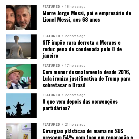
mês de agosto, não se descarta novas baixas em Chicago.
FEATURED
18 horas ago
Morre Jorge Messi, pai e empresário de
Diante disso, o que favorecerá o mercado será a
Lionel Messi, aos 68 anos
manutenção das compras chinesas, o que ainda não é
uma certeza, apesar dos sinais positivos dos últimos
dias.
FEATURED
22 horas ago
STF impõe rara derrota a Moraes e
reduz pena de condenada pelo 8 de
janeiro
FEATURED
17 horas ago
Com menor desmatamento desde 2016,
Lula ironiza justificativa de Trump para
sobretaxar o Brasil
Fonte:
Informativo CEEMA UNIJUÍ, do prof. Dr.
Argemiro Luís Brum¹
FEATURED
22 horas ago
O que vem depois das convenções
1
–
Professor Titular do PPGDR da UNIJUÍ, doutor em
partidárias?
Economia Internacional pela EHESS de Paris-França,
coordenador, pesquisador e analista de mercado da
FEATURED
21 horas ago
CEEMA (FIDENE/UNIJUÍ).
Cirurgias plásticas de mama no SUS
crescem 54% com foco em reparação e