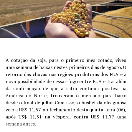
Autor:Crislaine Oliveira (Comunicação Aprosoja/MS) e
que mais explicou a variabilidade da produtividade,
Laura Toledo (Comunicação Sistema Famasul)
seguido de data de semeadura, fósforo, potássio e
presença de camada compactada (Figura 1).
Site: Aprosoja/MS
A cotação da soja, para o primeiro mês cotado, viveu
uma semana de baixas nestes primeiros dias de agosto. O
retorno das chuvas nas regiões produtoras dos EUA e a
nova possibilidade de cessar-fogo entre EUA e Irã, além
da confirmação de que a safra continua positiva na
América do Norte, trouxeram o mercado para baixo
desde o final de julho. Com isso, o bushel da oleaginosa
veio a US$ 11,57 no fechamento desta quinta-feira (06),
após US$ 11,51 na véspera, contra US$ 11,77 uma
Figura 1. Análise de árvore de regressão mostrando os
semana antes.
principais fatores que explicam a variabilidade da