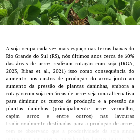
permaneceram mais sustentados. Isso mostra que
fatores como o câmbio, a demanda física e as condições
logísticas exerceram papel importante na formação das
cotações estaduais, reduzindo o impacto das oscilações
do mercado internacional sobre o produtor”, avalia o
analista de Economia da Aprosoja/MS, Rafael Gimenes.
A soja ocupa cada vez mais espaço nas terras baixas do
Outro ponto de destaque foi o avanço da
Rio Grande do Sul (RS), nós últimos anos cerca de 60%
comercialização da safra. Na soja, as vendas atingiram
das áreas de arroz realizam rotação com soja (IRGA,
73% da produção estimada, crescimento de nove pontos
2023, Ribas et al., 2021) isso como consequência do
percentuais em julho. Embora o percentual permaneça
aumento nos custos de produção do arroz junto ao
ligeiramente abaixo do registrado no ciclo anterior, o
aumento da pressão de plantas daninhas, embora a
ritmo foi impulsionado pela recuperação dos preços ao
rotação com soja em áreas de arroz seja uma alternativa
longo do mês.
para diminuir os custos de produção e a pressão de
plantas daninhas (principalmente arroz vermelho,
No milho, a comercialização chegou a 38,5% da
capim arroz e entre outros) nas lavouras
produção estimada, avanço de oito pontos percentuais
tradicionalmente destinadas para a produção de arroz,
em relação ao mês anterior. Apesar da evolução, o índice
tem se observado que a produtividade da soja ainda
ainda permanece abaixo da safra passada, refletindo
permanece em níveis considerados baixos (aprox. 3.0