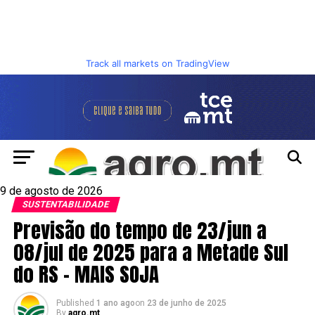
Track all markets on TradingView
9 de agosto de 2026
SUSTENTABILIDADE
Previsão do tempo de 23/jun a
08/jul de 2025 para a Metade Sul
do RS – MAIS SOJA
Published
1 ano ago
on
23 de junho de 2025
By
agro.mt