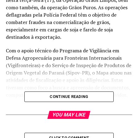
nesta terça-feira (17), da Operação Grãos Limpos, bem
como também, da operação Grãos Puros. As operações
deflagradas pela Polícia Federal têm o objetivo de
combater fraudes na comercialização de grãos,
especialmente em cargas de soja e farelo de soja
destinados à exportação.
Com o apoio técnico do Programa de Vigilância em
Defesa Agropecuária para Fronteiras Internacionais
(Vigifronteiras) e do Serviço de Inspeção de Produtos de
Origem Vegetal do Paraná (Sipov-PR), o Mapa atuou nas
atividades de fiscalização e apoio às diligências. Estas
tiveram como foco a busca e apreensão de documentos,
computadores e celulares relacionados aos envolvidos.
CONTINUE READING
Ao todo, cumpriram-se 15 mandados judiciais em
YOU MAY LIKE
Cuiabá, (MT), e nos municípios de em Toledo, São José
dos Pinhais, Paranaguá, Pontal do Paraná e Morretes, no
Paraná. Como resultado, uma pessoa foi presa em
CLICK TO COMMENT