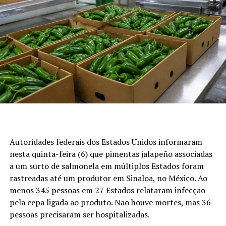
mercados, como os Estados Unidos, apresentaram
desempenho positivo e contribuíram para um resultado
satisfatório das exportações.
Veja em primeira mão tudo sobre agricultura,
pecuária, economia e
previsão do tempo
:
siga o
Canal Rural no Google News!
Preços da arroba do boi gordo
São Paulo:
R$ 352,17 por arroba, na modalidade a
prazo
Autoridades federais dos Estados Unidos informaram
nesta quinta-feira (6) que pimentas jalapeño associadas
Goiás:
R$ 333,93 por arroba
a um surto de salmonela em múltiplos Estados foram
Minas Gerais:
R$ 335,29 por arroba
rastreadas até um produtor em Sinaloa, no México. Ao
Mato Grosso do Sul:
R$ 341,82 por arroba
menos 345 pessoas em 27 Estados relataram infecção
pela cepa ligada ao produto. Não houve mortes, mas 36
Mato Grosso:
R$ 332,42 por arroba
pessoas precisaram ser hospitalizadas.