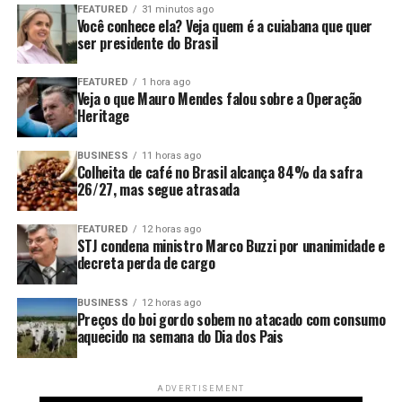
produto e possíveis medidas adicionais de recolhimento.
FEATURED
31 minutos ago
Você conhece ela? Veja quem é a cuiabana que quer
ser presidente do Brasil
Fonte:
Estadão Conteúdo
FEATURED
1 hora ago
O post
Surto de salmonela nos EUA é ligado a pimentas
Veja o que Mauro Mendes falou sobre a Operação
jalapeño do México
apareceu primeiro em
Canal Rural
.
Heritage
BUSINESS
11 horas ago
Colheita de café no Brasil alcança 84% da safra
26/27, mas segue atrasada
FEATURED
12 horas ago
STJ condena ministro Marco Buzzi por unanimidade e
decreta perda de cargo
BUSINESS
12 horas ago
Preços do boi gordo sobem no atacado com consumo
aquecido na semana do Dia dos Pais
ADVERTISEMENT