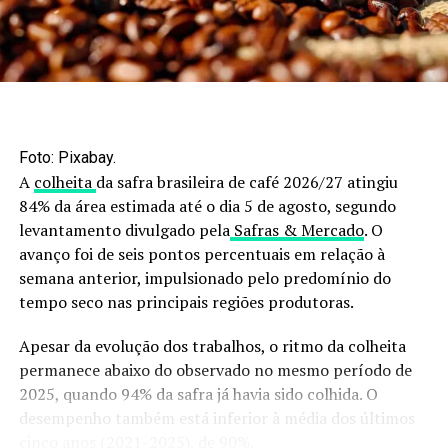
Assim, as investigações seguem em andamento, com
análise do material apreendido. As medidas buscam
assegurar o cumprimento das normas sanitárias e
comerciais, com base na legislação vigente. A atuação
integrada entre o Mapa e a Polícia Federal é
fundamental para coibir práticas fraudulentas. Dessa
Foto: Pixabay.
forma, preservando a imagem do Brasil como
A
colheita
da safra brasileira de café 2026/27 atingiu
fornecedor confiável no mercado internacional.
84% da área estimada até o dia 5 de agosto, segundo
levantamento divulgado pela
Safras & Mercado
. O
*Sob supervisão de Luis Roberto Toledo
avanço foi de seis pontos percentuais em relação à
semana anterior, impulsionado pelo predomínio do
RELATED TOPICS:
tempo seco nas principais regiões produtoras.
UP NEXT
CNA realiza levantamento de custos de produção em
Apesar da evolução dos trabalhos, o ritmo da colheita
diferentes regiões
permanece abaixo do observado no mesmo período de
2025, quando 94% da safra já havia sido colhida. O
DON'T MISS
Governo do RS atualiza dados sobre as chuvas no estado
desempenho também está inferior à média dos últimos
cinco anos (2021-2025), de 90%.