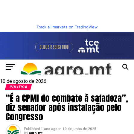
Track all markets on TradingView
10 de agosto de 2026
POLITICA
“É a CPMI do combate à safadeza”,
diz senador após instalação pelo
Congresso
Published
1 ano ago
on
19 de junho de 2025
By
agro.mt