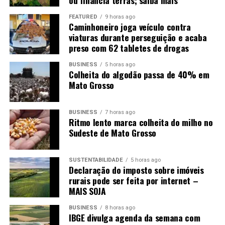
ou financia terras; saiba mais
Hospital Regional de Cáceres – 58%
Um post compartilhado por MTMais Noticias (@mtmaismt)
FEATURED
9 horas ago
Um post compartilhado por Otaviano Pivetta (@otavianopivetta)
Caminhoneiro joga veículo contra
Hospital Regional de Colíder – 65%
viaturas durante perseguição e acaba
Hospital Regional de Sorriso – 75%
preso com 62 tabletes de drogas
Hospital Regional de Sinop – 80%
BUSINESS
5 horas ago
Colheita do algodão passa de 40% em
Mato Grosso
BUSINESS
7 horas ago
Ritmo lento marca colheita do milho no
Sudeste de Mato Grosso
SUSTENTABILIDADE
5 horas ago
Declaração do imposto sobre imóveis
rurais pode ser feita por internet –
MAIS SOJA
BUSINESS
8 horas ago
IBGE divulga agenda da semana com