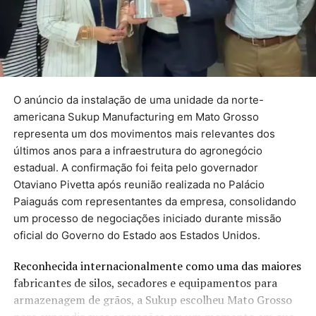
5
não foram cumpridos até o momento
O monitoramento das promessas dos políticos é feito
por jornalistas do
g1
de todo o Brasil desde 2015. As
equipes de checagem seguem uma metodologia própria
para acompanhar os compromissos assumidos pelos
governantes. Veja os critérios. Quando o mandato
O anúncio da instalação de uma unidade da norte-
termina, em dezembro, o levantamento é atualizado.
americana Sukup Manufacturing em Mato Grosso
representa um dos movimentos mais relevantes dos
Veja abaixo as promessas
últimos anos para a infraestrutura do agronegócio
estadual. A confirmação foi feita pelo governador
separadas por temas:
Otaviano Pivetta após reunião realizada no Palácio
Paiaguás com representantes da empresa, consolidando
um processo de negociações iniciado durante missão
Saúde
oficial do Governo do Estado aos Estados Unidos.
Educação
Reconhecida internacionalmente como uma das maiores
Segurança Pública
fabricantes de silos, secadores e equipamentos para
Administração
armazenagem de grãos, a Sukup escolheu Mato Grosso