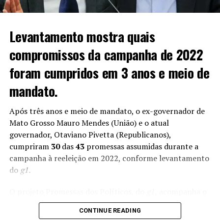
Levantamento mostra quais
compromissos da campanha de 2022
foram cumpridos em 3 anos e meio de
mandato.
Após três anos e meio de mandato, o ex-governador de
Mato Grosso Mauro Mendes (União) e o atual
governador, Otaviano Pivetta (Republicanos),
cumpriram
30
das
43
promessas assumidas durante a
campanha à reeleição em 2022, conforme levantamento
do
g1.
O projeto Promessas dos Políticos, do
g1,
acompanha o
cumprimento de compromissos assumidos pelos
CONTINUE READING
candidatos a prefeituras, governos estaduais e à