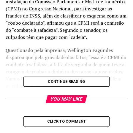
instalação da Comissão Parlamentar Mista de Inquérito
(CPMI) no Congresso Nacional, para investigar as
fraudes do INSS, além de classificar o esquema como um
“roubo declarado”, afirmou que a CPMI será a comissão
do “combate à safadeza”. Segundo o senador, os
culpados têm que pagar com “cadeia”.
Questionado pela imprensa, Wellington Fagundes
disparou que pela gravidade dos fatos, “essa é a CPMI do
combate à safadeza, à falta de vergonha de quem teve a
coragem de roubar o dinheiro dos nossos aposentados.
Vamos buscar cada centavo desviado e responsabilizar
CONTINUE READING
os culpados”, garantiu o senador.
Wellington Fagundes destacou que a expectativa é de
YOU MAY LIKE
seja feita uma investigação séria e transparente por
parte da CPMI. “Queremos uma investigação séria,
técnica e com transparência. O povo não suporta mais
CLICK TO COMMENT
ver escândalos sendo varridos para debaixo do tapete.