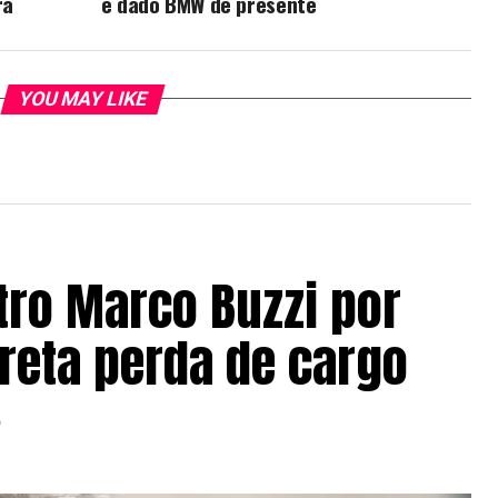
ra
e dado BMW de presente
YOU MAY LIKE
tro Marco Buzzi por
reta perda de cargo
6