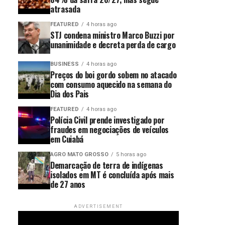
atrasada
FEATURED
4 horas ago
STJ condena ministro Marco Buzzi por
unanimidade e decreta perda de cargo
BUSINESS
4 horas ago
Preços do boi gordo sobem no atacado
com consumo aquecido na semana do
Dia dos Pais
FEATURED
4 horas ago
Polícia Civil prende investigado por
fraudes em negociações de veículos
em Cuiabá
AGRO MATO GROSSO
5 horas ago
Demarcação de terra de indígenas
isolados em MT é concluída após mais
de 27 anos
ADVERTISEMENT