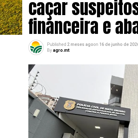
caçar suspeito
financeira e a
Published
2 meses ago
on
16 de junho de 202
By
agro.mt