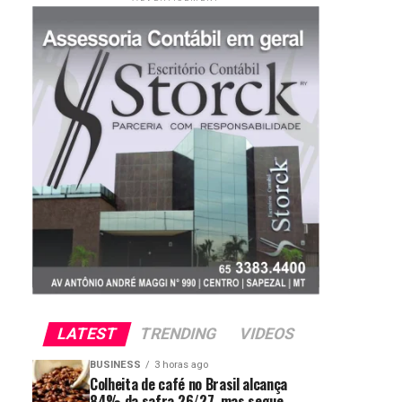
LATEST
TRENDING
VIDEOS
BUSINESS
3 horas ago
Colheita de café no Brasil alcança
84% da safra 26/27, mas segue