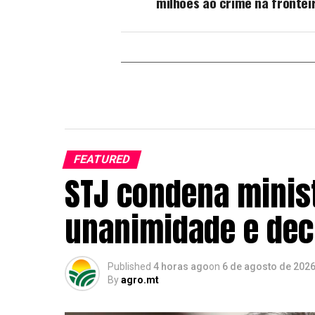
milhões ao crime na frontei
FEATURED
STJ condena minis
unanimidade e dec
Published
4 horas ago
on
6 de agosto de 202
By
agro.mt