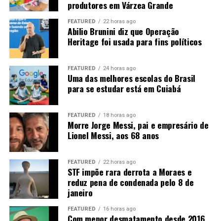
produtores em Várzea Grande
a fragmentação de habitats e os atropelamentos.
FEATURED
22 horas ago
Abilio Brunini diz que Operação
A onça-parda é exclusivamente carnívora, mas
Heritage foi usada para fins políticos
apresenta uma dieta bastante variada. De acordo com o
Instituto Onçafari, é uma das espécies mais generalistas
entre os felinos e consegue se adaptar à disponibilidade
FEATURED
24 horas ago
Uma das melhores escolas do Brasil
de alimento. Quando não encontra presas maiores, pode
para se estudar está em Cuiabá
se alimentar de animais como lagartos, aves e até
insetos.
FEATURED
18 horas ago
Morre Jorge Messi, pai e empresário de
A forma de caça também apresenta diferenças em
Lionel Messi, aos 68 anos
relação à onça-pintada. A onça-parda geralmente mata
suas presas por meio de uma mordida no pescoço,
provocando asfixia. Depois, costuma começar a se
FEATURED
22 horas ago
STF impõe rara derrota a Moraes e
alimentar pela região das costelas, do abdômen e das
reduz pena de condenada pelo 8 de
vísceras.
janeiro
Quando não consome toda a presa, o animal pode
FEATURED
16 horas ago
esconder a carcaça utilizando folhas, terra e galhos.
Com menor desmatamento desde 2016,