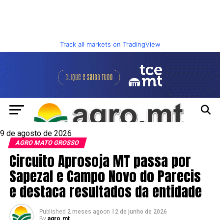
Track all markets on TradingView
9 de agosto de 2026
AGRO MATO GROSSO
Circuito Aprosoja MT passa por
Sapezal e Campo Novo do Parecis
e destaca resultados da entidade
Published
2 meses ago
on
12 de junho de 2026
By
agro.mt