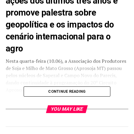
ações dos últimos três anos e
promove palestra sobre
geopolítica e os impactos do
cenário internacional para o
agro
Nesta quarta-feira (10.06), a Associação dos Produtores
de Soja e Milho de Mato Grosso (Aprosoja MT) passou
pelos núcleos de Sapezal e Campo Novo do Parecis,
dando continuidade à programação do 20º Circuito
Aprosoja MT.
CONTINUE READING
A entidade segue levando aos seus associados o balanço
YOU MAY LIKE
das ações realizadas nos últimos três anos, além da
palestra do cientista político Heni Ozi Cukier, o
Professor HOC, com o tema “Geopolítica: como o
mundo funciona”.