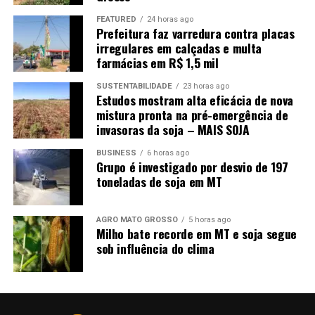
reeducandos possam trabalhar nessas unidades de
FEATURED
24 horas ago
Prefeitura faz varredura contra placas
tratamento. Acredito que, com isso, nós vamos ter um
irregulares em calçadas e multa
sistema mais moderno e diminuir o foco de doenças
farmácias em R$ 1,5 mil
dentro dos presídios.”
SUSTENTABILIDADE
23 horas ago
Neste sentido, o secretário de Justiça destacou que o
Estudos mostram alta eficácia de nova
mistura pronta na pré-emergência de
Estado já vem operando para que os reeducandos sejam
invasoras da soja – MAIS SOJA
incluídos ao máximo nas estações de trabalho dos
presídios. “Semana passada nós lançamos quatro
BUSINESS
6 horas ago
Grupo é investigado por desvio de 197
grandes barracões lá em Várzea Grande, mas, como esse
toneladas de soja em MT
setor exige mão de obra muito especializada, vamos
discutir com a empresa que vencer a nova licitação e
propor essa situação. Sendo possível, com certeza a
AGRO MATO GROSSO
5 horas ago
Milho bate recorde em MT e soja segue
gente vai incluir, porque o nosso intuito hoje de
sob influência do clima
ressocialização é ressocializar pelo trabalho”, concluiu.