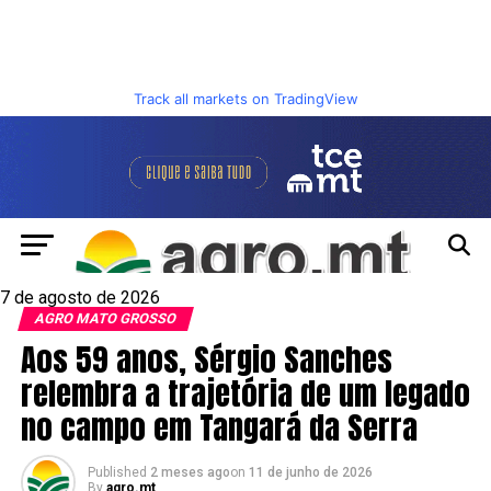
Track all markets on TradingView
7 de agosto de 2026
AGRO MATO GROSSO
Aos 59 anos, Sérgio Sanches
relembra a trajetória de um legado
no campo em Tangará da Serra
Published
2 meses ago
on
11 de junho de 2026
By
agro.mt