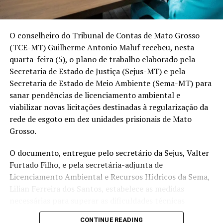
O cenário do agronegócio em Boa Esperança do Norte
(MT)
O conselheiro do Tribunal de Contas de Mato Grosso
PRODUÇÃO
POSIÇÃO NO RANKING DE MT
(TCE-MT) Guilherme Antonio Maluf recebeu, nesta
🌽Milho
8ª
quarta-feira (5), o plano de trabalho elaborado pela
Secretaria de Estado de Justiça (Sejus-MT) e pela
🌱Soja
17ª
Secretaria de Estado de Meio Ambiente (Sema-MT) para
☁️Algodão
15ª
sanar pendências de licenciamento ambiental e
viabilizar novas licitações destinadas à regularização da
Fonte: Imea
rede de esgoto em dez unidades prisionais de Mato
Mas a transformação da cidade não foi impulsionada
Grosso.
apenas pelo aumento da produção agrícola. Ela também
foi resultado de uma
forma de produzir que buscou
O documento, entregue pelo secretário da Sejus, Valter
conservar o solo desde os primeiros anos de
Furtado Filho, e pela secretária-adjunta de
ocupação
da região.
Licenciamento Ambiental e Recursos Hídricos da Sema,
Lilian Ferreira dos Santos, estabelece as medidas
Plantio direto
,
cobertura permanente do
necessárias para superar as dificuldades técnicas
solo
e
rotação de culturas
fazem parte da rotina da
identificadas no certame suspenso pelo Tribunal de
maioria dos produtores de Boa Esperança, conforme
CONTINUE READING