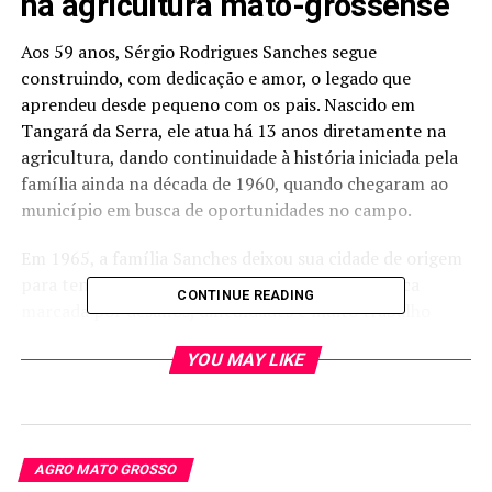
na agricultura mato-grossense
Aos 59 anos, Sérgio Rodrigues Sanches segue
construindo, com dedicação e amor, o legado que
aprendeu desde pequeno com os pais. Nascido em
Tangará da Serra, ele atua há 13 anos diretamente na
agricultura, dando continuidade à história iniciada pela
família ainda na década de 1960, quando chegaram ao
município em busca de oportunidades no campo.
Em 1965, a família Sanches deixou sua cidade de origem
para tentar a vida em Mato Grosso, em uma época
CONTINUE READING
marcada por desafios, dificuldades e muito trabalho
manual na lavoura.
YOU MAY LIKE
“Ele veio conhecer a região, gostou e voltou para buscar
a família. Vieram em um pau de arara, como era comum
antigamente, para começar uma nova vida aqui. Tudo
era muito simples: o plantio era feito na matraca e a
AGRO MATO GROSSO
colheita no cutelo. Até hoje temos uma trilhadeira