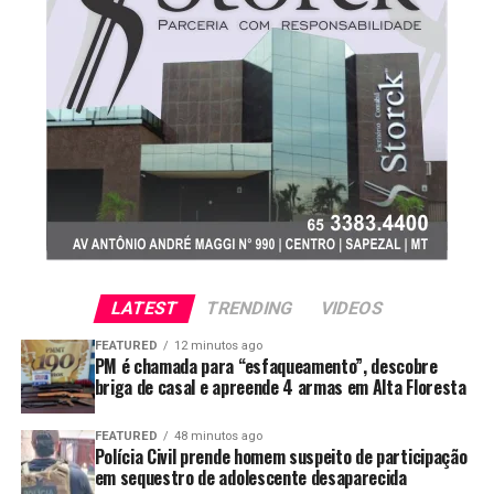
Em Mato Grosso, a saca de soja encerrou a semana
cotada, em média, a R$ 122,88, valorização de 0,99% em
relação à semana anterior, sustentada pela menor
oferta do grão no estado. Em sentido oposto, os
contratos da oleaginosa na Bolsa de Chicago recuaram
3,51%, pressionados pela queda das cotações do
petróleo Brent. Já o óleo de soja registrou valorização
semanal de 0,91%, alcançando média de R$ 5.964,49 por
tonelada, impulsionado pela demanda externa.
LATEST
TRENDING
VIDEOS
FEATURED
12 minutos ago
PM é chamada para “esfaqueamento”, descobre
briga de casal e apreende 4 armas em Alta Floresta
FEATURED
48 minutos ago
Polícia Civil prende homem suspeito de participação
em sequestro de adolescente desaparecida