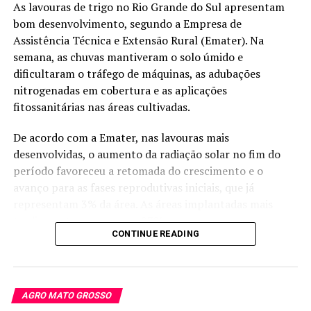
agroalimentares.
As lavouras de trigo no Rio Grande do Sul apresentam
bom desenvolvimento, segundo a Empresa de
A visita ocorre em um contexto em que países tropicais
Assistência Técnica e Extensão Rural (Emater). Na
buscam elevar a oferta interna de alimentos com base
semana, as chuvas mantiveram o solo úmido e
em conhecimento técnico, adaptação local e ganhos de
dificultaram o tráfego de máquinas, as adubações
eficiência. Sem a divulgação de metas, cronograma ou
nitrogenadas em cobertura e as aplicações
acordos firmados, ainda não é possível medir
fitossanitárias nas áreas cultivadas.
desdobramentos práticos imediatos da missão.
De acordo com a Emater, nas lavouras mais
O alcance técnico da visita dependerá de eventuais
desenvolvidas, o aumento da radiação solar no fim do
etapas posteriores de cooperação, capacitação ou
período favoreceu a retomada do crescimento e o
adoção de tecnologias em campo. Até o momento, as
avanço para as fases reprodutivas iniciais, que já
informações disponíveis indicam uma missão de
representam 3% da área. As áreas implantadas mais
conhecimento e intercâmbio, sem detalhamento oficial
tardiamente, que somam 97%, seguem em
sobre investimentos, culturas prioritárias ou resultados
CONTINUE READING
desenvolvimento vegetativo e perfilhamento.
esperados.
O quadro indica evolução da cultura em diferentes
Fonte:
embrapa.br
estágios no Estado, com predominância de lavouras
AGRO MATO GROSSO
ainda em fase vegetativa. Nas áreas em estágio mais