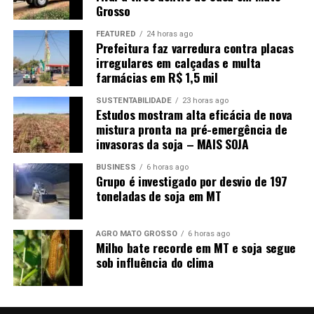
Grosso
impulsionada pela ampliação da capacidade industrial
das usinas de etanol.
FEATURED
24 horas ago
Prefeitura faz varredura contra placas
Além disso, a menor oferta em outros estados deve
irregulares em calçadas e multa
elevar o consumo interestadual para 11 milhões de
farmácias em R$ 1,5 mil
toneladas, aumento de 6,18%. Em contrapartida, as
SUSTENTABILIDADE
23 horas ago
exportações foram projetadas em 24,10 milhões de
Estudos mostram alta eficácia de nova
toneladas, redução anual de 1,09%, refletindo a maior
mistura pronta na pré-emergência de
invasoras da soja – MAIS SOJA
absorção da produção pelo mercado interno.
BUSINESS
6 horas ago
No mercado, os contratos do milho na CME Group
Grupo é investigado por desvio de 197
recuaram 2,04% na semana, encerrando cotados a US$
toneladas de soja em MT
4,49 por bushel, diante das expectativas de ampla oferta
global favorecida pelas boas condições das lavouras
AGRO MATO GROSSO
6 horas ago
norte-americanas. Na B3, o cereal fechou a R$ 69,71 por
Milho bate recorde em MT e soja segue
saca, baixa semanal de 0,41%, acompanhando o avanço
sob influência do clima
da colheita no Brasil.