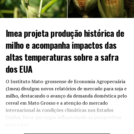
revendedores do estado, onde a média semanal baixou
para R$ 3,74 por litro.
O panorama econômico da bioenergia no estado
Imea projeta produção histórica de
apresenta os seguintes destaques:
milho e acompanha impactos das
Vantagem no varejo:
Com média de R$ 3,74/l, os
altas temperaturas sobre a safra
postos mato-grossenses perdem em preço baixo
apenas para São Paulo (R$ 3,70/l).
dos EUA
Comparativo anual:
O valor praticado hoje
representa um recuo de 5,79% em relação ao
O Instituto Mato-grossense de Economia Agropecuária
mesmo período de 2025, quando o litro custava R$
(Imea) divulgou novos relatórios de mercado para soja e
3,97.
milho, destacando o avanço da demanda doméstica pelo
cereal em Mato Grosso e a atenção do mercado
Volume de produção:
O estado mantém o
internacional às condições climáticas nos Estados
segundo lugar no ranking de fabricação de
Unidos, fator que segue influenciando as perspectivas
combustível limpo no país, ficando atrás apenas do
para a soja.
mercado paulista.