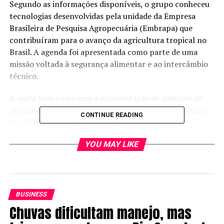
Segundo as informações disponíveis, o grupo conheceu
tecnologias desenvolvidas pela unidade da Empresa
Brasileira de Pesquisa Agropecuária (Embrapa) que
contribuíram para o avanço da agricultura tropical no
Brasil. A agenda foi apresentada como parte de uma
missão voltada à segurança alimentar e ao intercâmbio
técnico.
A visita teve como eixo a apresentação de soluções de
pesquisa associadas ao desenvolvimento da agricultura
CONTINUE READING
tropical, área em que a Embrapa Cerrados reúne
histórico técnico relevante. O centro de pesquisa foi um
YOU MAY LIKE
dos responsáveis pela adaptação de sistemas produtivos
às condições do Cerrado, com avanço em manejo de
solo, correção de fertilidade, cultivares adaptadas e
práticas agronômicas voltadas ao aumento de
produtividade.
BUSINESS
Chuvas dificultam manejo, mas
No caso da missão do Suriname, o conteúdo disponível