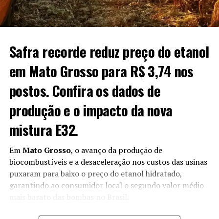
floração.
Fonte:
Estadão Conteúdo
O post
Chuvas dificultam manejo, mas trigo avança bem
Safra recorde reduz preço do etanol
no Rio Grande do Sul
apareceu primeiro em
Canal Rural
.
em Mato Grosso para R$ 3,74 nos
postos. Confira os dados de
produção e o impacto da nova
mistura E32.
Em
Mato Grosso
, o avanço da produção de
biocombustíveis e a desaceleração nos custos das usinas
puxaram para baixo o preço do etanol hidratado,
garantindo ao consumidor local o segundo valor médio
mais barato das bombas no Brasil.
O cenário reflete a expansão da safra 2026/2027,