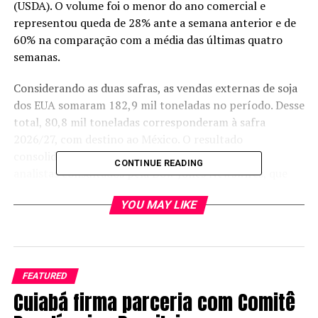
(USDA). O volume foi o menor do ano comercial e
representou queda de 28% ante a semana anterior e de
60% na comparação com a média das últimas quatro
semanas.
Considerando as duas safras, as vendas externas de soja
dos EUA somaram 182,9 mil toneladas no período. Desse
total, 80,8 mil toneladas corresponderam à safra
2026/27, com destino ao México. O resultado
consolidado ficou dentro da faixa projetada por
CONTINUE READING
analistas consultados pela Dow Jones Newswires, que
esperavam negócios entre 135 mil e 600 mil toneladas.
YOU MAY LIKE
Nas vendas da safra 2025/26, os principais compradores
foram Indonésia, com 72,6 mil toneladas, China, com
68,6 mil toneladas, Colômbia, com 23 mil toneladas,
Vietnã, com 11,9 mil toneladas, e Filipinas, com 10,7 mil
FEATURED
toneladas. Parte desse volume foi compensada por
Cuiabá firma parceria com Comitê
reduções para destinos desconhecidos, de 104,5 mil