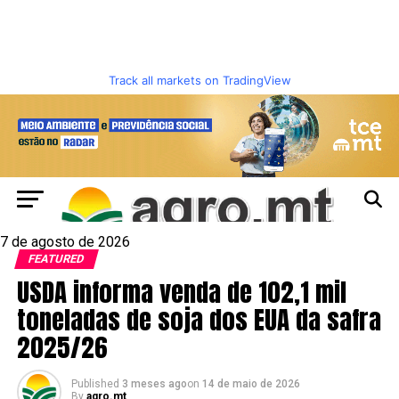
Track all markets on TradingView
7 de agosto de 2026
FEATURED
USDA informa venda de 102,1 mil
toneladas de soja dos EUA da safra
2025/26
Published
3 meses ago
on
14 de maio de 2026
By
agro.mt