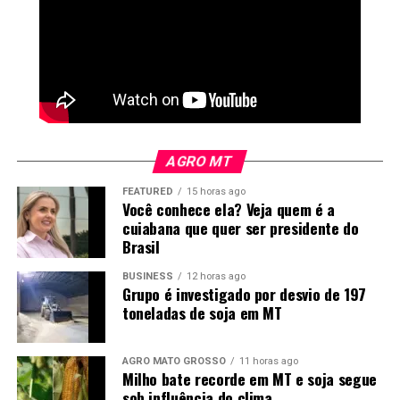
Dezembro, em Várzea Grande, de onde a mercadoria
seguiria para o destino final.
Andamento
Após o cumprimento dos mandados e das medidas
cautelares, os documentos e materiais apreendidos
serão analisados para dar continuidade às investigações.
AGRO MT
O objetivo é concluir o inquérito policial e promover o
FEATURED
15 horas ago
indiciamento dos envolvidos.
Você conhece ela? Veja quem é a
cuiabana que quer ser presidente do
Brasil
BUSINESS
12 horas ago
Grupo é investigado por desvio de 197
toneladas de soja em MT
AGRO MATO GROSSO
11 horas ago
Milho bate recorde em MT e soja segue
sob influência do clima