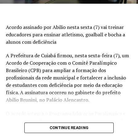
negócios já fechados anteriormente.
A evolução das próximas semanas deve ser
acompanhada pelo mercado para medir se a
Acordo assinado por Abilio nesta sexta (7) vai treinar
desaceleração nas vendas foi pontual ou se sinaliza
educadores para ensinar atletismo, goalball e bocha a
menor apetite comprador no início do ciclo 2025/26. O
alunos com deficiência
USDA não indicou, neste relatório, mudança adicional de
fundamento além dos volumes registrados no período.
A Prefeitura de Cuiabá firmou, nesta sexta-feira (7), um
Acordo de Cooperação com o Comitê Paralímpico
Fonte:
Estadão Conteúdo
Brasileiro (CPB) para ampliar a formação dos
profissionais da rede municipal e fortalecer a inclusão
O post USDA informa venda de 102,1 mil toneladas de
de estudantes com deficiência por meio da educação
soja dos EUA da safra 2025/26 apareceu primeiro em
física. A assinatura ocorreu no gabinete do prefeito
Canal Rural.
Abilio Brunini, no Palácio Alencastro.
RELATED TOPICS:
O acordo integra o Programa Educação Paralímpica e
prevê cursos a distância e seminários presenciais sobre
UP NEXT
Preço da cesta básica chega a R$ 896 e quebra mais
modalidades paralímpicas, classificação esportiva,
CONTINUE READING
um recorde em Cuiabá
atletismo, goalball, bocha e educação física voltada a