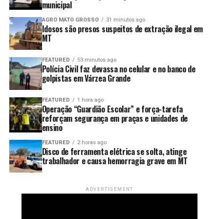
municipal
tampouco a empresa tinha conhecimento da negociação
realizada pelos golpistas.
AGRO MATO GROSSO
31 minutos ago
Idosos são presos suspeitos de extração ilegal em
MT
Investigação
FEATURED
53 minutos ago
Durante as diligências, os policiais civis da Delegacia
Polícia Civil faz devassa no celular e no banco de
Especializada de Estelionato de Várzea Grande
golpistas em Várzea Grande
conseguiram identificar três suspeitos envolvidos no
crime.
FEATURED
1 hora ago
Operação “Guardião Escolar” e força-tarefa
reforçam segurança em praças e unidades de
Conforme apurado, os transformadores de energia
ensino
foram retirados da sede da empresa vítima por um
FEATURED
2 horas ago
freteiro e levados até um posto de combustível no
Disco de ferramenta elétrica se solta, atinge
bairro São Mateus, na região do Distrito Industrial, em
trabalhador e causa hemorragia grave em MT
Cuiabá, onde foram transferidos para outro caminhão.
No dia seguinte, um segundo freteiro foi contratado
ADVERTISEMENT
para retirar a carga desse caminhão e transportá-la até
outro posto de combustível, localizado no bairro 24 de