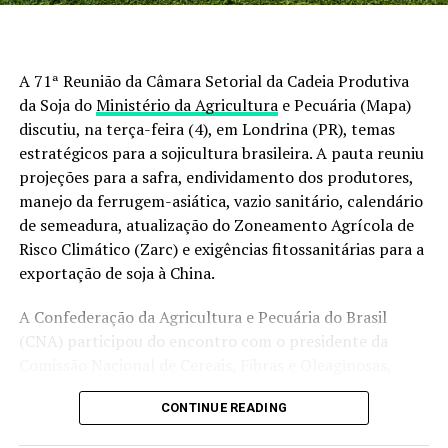
Segundo ele, o ambiente corporativo provocava uma
sensação de desconexão com o tempo e com a natureza.
A 71ª Reunião da Câmara Setorial da Cadeia Produtiva
“Você saía para almoçar e não sabia se tinha chovido, se
da Soja do
Ministério da Agricultura
e Pecuária (Mapa)
era primavera ou qual era o ciclo da lua. Isso me
discutiu, na terça-feira (4), em Londrina (PR), temas
incomodava”, relata.
estratégicos para a sojicultura brasileira. A pauta reuniu
projeções para a safra, endividamento dos produtores,
Inicialmente, o sítio era apenas um refúgio para
manejo da ferrugem-asiática, vazio sanitário, calendário
descansar nos fins de semana. Com o tempo, passou a
de semeadura, atualização do Zoneamento Agrícola de
enxergar a propriedade como uma possibilidade de vida
Risco Climático (Zarc) e exigências fitossanitárias para a
e de trabalho.
exportação de soja à China.
A Confederação da Agricultura e Pecuária do Brasil
(CNA) participou do encontro com o presidente da
Comissão Nacional de Cereais, Fibras e Oleaginosas,
Endrigo Dalcin, e a assessora técnica Jerussa Rech.
CONTINUE READING
Entre os pontos discutidos, ganharam espaço os