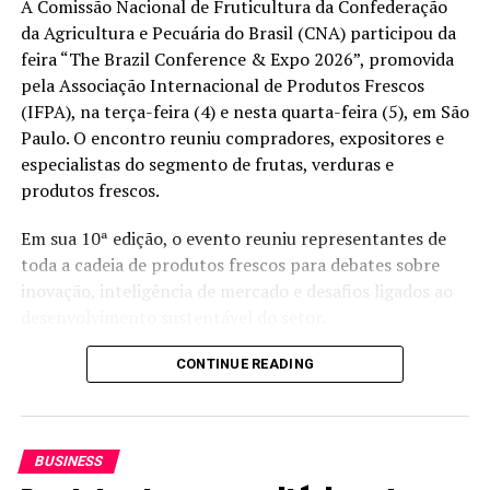
A Comissão Nacional de Fruticultura da Confederação
produção, mas também o transporte. Caminhoneiros
da Agricultura e Pecuária do Brasil (CNA) participou da
que fazem o escoamento da safra já sinalizam a
feira “The Brazil Conference & Expo 2026”, promovida
possibilidade de paralisação diante dos preços elevados.
pela Associação Internacional de Produtos Frescos
(IFPA), na terça-feira (4) e nesta quarta-feira (5), em São
“O motorista do caminhão que puxa para mim para a
Paulo. O encontro reuniu compradores, expositores e
Cagesp me falou: ‘Pode colher hoje; no final de semana
especialistas do segmento de frutas, verduras e
nem sei se vou carregar, porque vou ter que parar o
produtos frescos.
caminhão também, pois não vou ter condições de
abastecer ou nem vai ter diesel’”, relata.
Em sua 10ª edição, o evento reuniu representantes de
toda a cadeia de produtos frescos para debates sobre
Lacerda também demonstra preocupação com a
inovação, inteligência de mercado e desafios ligados ao
continuidade da atividade no campo e avalia que o
desenvolvimento sustentável do setor.
cenário pode inviabilizar a produção. “Eu acho que é o
fim de nós ficarmos aqui na roça, do produtor produzir,
Pela CNA, acompanharam a programação a presidente
CONTINUE READING
porque não vai haver mais condições. Ninguém vai
da Comissão Nacional de Fruticultura, Mari Anna
conseguir, mesmo que queira, produzir”, conta.
Batista, e a assessora técnica Madeliny Saracho Jara.
Entre os temas discutidos estiveram o crescimento do
Reflexo da guerra no Oriente
BUSINESS
mercado de produtos saudáveis, as mudanças no