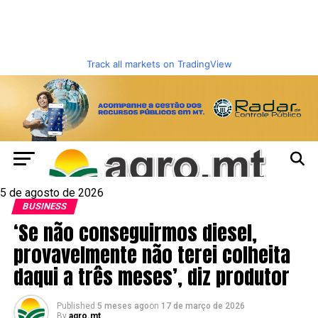
Track all markets on TradingView
5 de agosto de 2026
BUSINESS
‘Se não conseguirmos diesel,
provavelmente não terei colheita
daqui a três meses’, diz produtor
Published
5 meses ago
on
17 de março de 2026
By
agro.mt