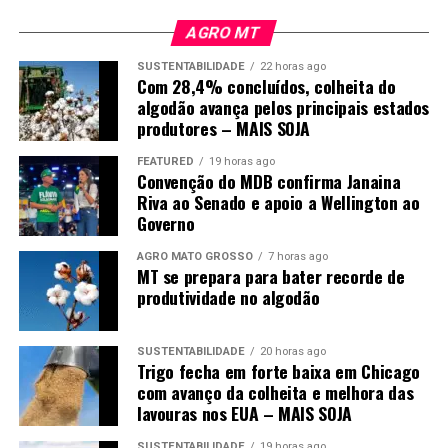
costumam indicar que algum elo da cadeia produtiva
está sendo prejudicado.
AGRO MT
“A ideia é que todos possam ganhar: quem produz, quem
SUSTENTABILIDADE
22 horas ago
Com 28,4% concluídos, colheita do
transporta, quem comercializa e quem compra”, afirma.
algodão avança pelos principais estados
produtores – MAIS SOJA
Ele também defende que o consumo consciente deve
fazer parte das relações cotidianas, não apenas na
FEATURED
19 horas ago
Convenção do MDB confirma Janaina
alimentação, mas em todas as escolhas feitas pela
Riva ao Senado e apoio a Wellington ao
sociedade.
Governo
O post
Produtor troca escritório pela agricultura
AGRO MATO GROSSO
7 horas ago
MT se prepara para bater recorde de
orgânica e encontra propósito no campo
apareceu
produtividade no algodão
primeiro em
Canal Rural
.
SUSTENTABILIDADE
20 horas ago
Trigo fecha em forte baixa em Chicago
com avanço da colheita e melhora das
lavouras nos EUA – MAIS SOJA
SUSTENTABILIDADE
19 horas ago