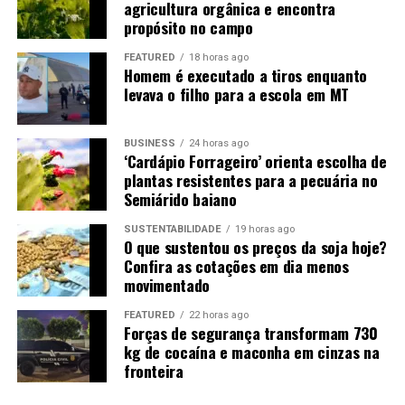
agricultura orgânica e encontra
do primeiro semestre, elevando o custo de implantação
propósito no campo
da nova safra. Em algumas regiões, produtores já
FEATURED
18 horas ago
reavaliam estratégias de investimento para reduzir
Homem é executado a tiros enquanto
despesas e preservar margens.
levava o filho para a escola em MT
A preocupação é que cortes em tecnologia, manejo ou
BUSINESS
24 horas ago
adubação possam limitar o potencial produtivo das
‘Cardápio Forrageiro’ orienta escolha de
lavouras.
plantas resistentes para a pecuária no
Semiárido baiano
Mercado segue atento aos próximos
SUSTENTABILIDADE
19 horas ago
meses
O que sustentou os preços da soja hoje?
Confira as cotações em dia menos
movimentado
O cenário para a soja combina fatores positivos e riscos
relevantes. De um lado, preços mais altos e demanda
FEATURED
22 horas ago
Forças de segurança transformam 730
internacional aquecida sustentam o otimismo. De outro,
kg de cocaína e maconha em cinzas na
clima incerto e custos elevados exigem cautela dos
fronteira
produtores.