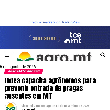
Track all markets on TradingView
6 de agosto de 2026
AGRO MATO GROSSO
Indea capacita agrônomos para
prevenir entrada de pragas
ausentes em MT
Published
9 meses ago
on
11 de novembro de 2025
By
agro.mt