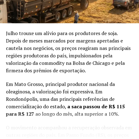
do tipo kdr. A variante L932F promove a substituição de
leucina por fenilalanina na posição 932.
Reação em cadeia
Julho trouxe um alívio para os produtores de soja.
Os cientistas confirmaram as mutações M918L e L932F
Depois de meses marcados por margens apertadas e
por reação em cadeia da polimerase com transcrição
cautela nos negócios, os preços reagiram nas principais
reversa e sequenciamento de alta profundidade. A
regiões produtoras do país, impulsionados pela
validação utilizou o RNA extraído dos quatro
valorização da commodity na Bolsa de Chicago e pela
exemplares portadores das alterações.
firmeza dos prêmios de exportação.
O trabalho analisou regiões do gene do canal de sódio
Em Mato Grosso, principal produtor nacional da
dependente de voltagem. Esse canal representa o sítio
oleaginosa, a valorização foi expressiva. Em
de ação dos piretroides. Os inseticidas desse grupo
Rondonópolis, uma das principais referências de
interferem na função nervosa dos insetos e provocam
comercialização do estado,
a saca passou de R$ 115
paralisia e morte.
para R$ 127
ao longo do mês, alta superior a 10%.
Espécimes avaliados
O movimento acompanhou a recuperação observada em
outras regiões do país. Em Passo Fundo (RS), os preços