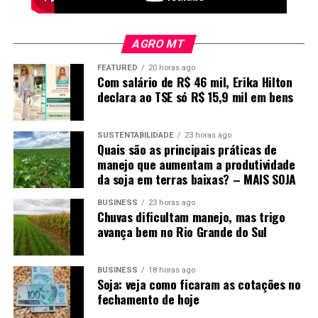
AGRO MT
Foto: Pedro Silvestre/Canal Rural Mato Grosso
Energia e mão de obra são gargalos
FEATURED
20 horas ago
Com salário de R$ 46 mil, Erika Hilton
declara ao TSE só R$ 15,9 mil em bens
A infraestrutura de energia é outro ponto que pode
limitar novos investimentos. Embora Mato Grosso tenha
SUSTENTABILIDADE
23 horas ago
capacidade de geração, algumas regiões ainda contam
Quais são as principais práticas de
com redes monofásicas, que não atendem
manejo que aumentam a produtividade
adequadamente empreendimentos industriais de maior
da soja em terras baixas? – MAIS SOJA
porte.
BUSINESS
23 horas ago
Chuvas dificultam manejo, mas trigo
O programa Mato Grosso Trifásico busca ampliar essa
avança bem no Rio Grande do Sul
estrutura, mas Rangel defende investimentos mais
rápidos.
“Nós temos uma das energias mais caras do
país”
, afirma ao programa do Canal Rural Mato Grosso,
BUSINESS
18 horas ago
Soja: veja como ficaram as cotações no
ao destacar a necessidade de encontrar mecanismos de
fechamento de hoje
financiamento que não aumentem ainda mais a tarifa.