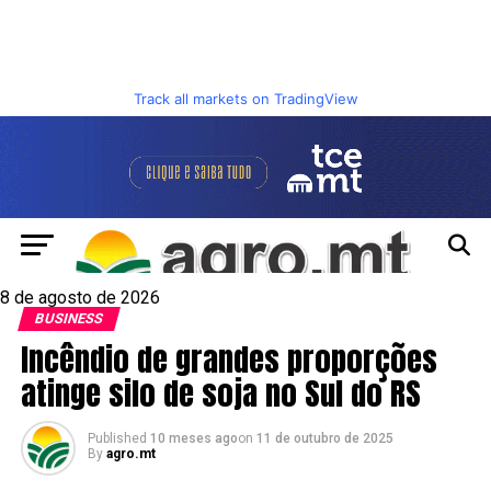
Track all markets on TradingView
8 de agosto de 2026
BUSINESS
Incêndio de grandes proporções
atinge silo de soja no Sul do RS
Published
10 meses ago
on
11 de outubro de 2025
By
agro.mt