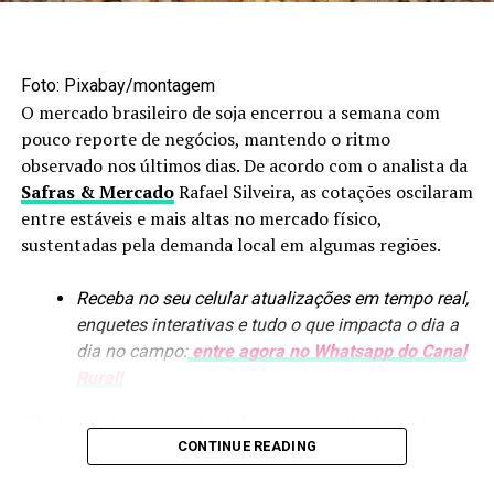
Foto: Maruan Bello/Canal Rural Mato Grosso
Agroindústria amplia
Foto: Pixabay/montagem
processamento
O mercado brasileiro de soja encerrou a semana com
pouco reporte de negócios, mantendo o ritmo
Os biocombustíveis estão entre os segmentos que mais
observado nos últimos dias. De acordo com o analista da
avançaram nesse processo. Em nove anos, a produção de
Safras & Mercado
Rafael Silveira, as cotações oscilaram
etanol passou de 1,6 bilhão para uma previsão de
8,4
entre estáveis e mais altas no mercado físico,
bilhões de litros
. A arrecadação de ICMS do setor
sustentadas pela demanda local em algumas regiões.
também aumentou, de R$ 300 milhões para mais de R$ 4
bilhões.
Receba no seu celular atualizações em tempo real,
enquetes interativas e tudo o que impacta o dia a
O crescimento das usinas trouxe novos produtos para
dia no campo:
entre agora no Whatsapp do Canal
dentro da cadeia, como óleo de milho e DDG, utilizado
Rural!
na alimentação animal. O efeito se estendeu à pecuária,
com maior utilização de ração e expansão dos
Silveira destaca que o
basis
favoreceu a alta das cotações
confinamentos.
em algumas praças, como Minas Gerais, movimento
CONTINUE READING
também observado em outras regiões.
“Isso fez também um movimento em outras cadeias