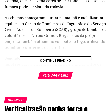
Cotribá, que armazena cerca de 120 toneladas de soja. A
fumaça pode ser vista da rodovia.
As chamas começaram durante a manhã e mobilizaram
equipes do Corpo de Bombeiros de Jaguarão e do Serviço
Civil e Auxiliar de Bombeiro (SCAB) , grupo de bombeiros
voluntários de Arroio Grande. Brigadistas da própria
empresa também atuam no combate ao fogo, utilizando
os hidrantes internos da estrutura.
Segundo informações dos bombeiros, a principal
CONTINUE READING
hipótese para a origem do incêndio é o atrito entre os
próprios grãos de soja, o que pode causar combustão
YOU MAY LIKE
espontânea, um risco conhecido em estruturas de
armazenamento agrícola. As altas temperaturas
impediram a abertura da lateral do silo, como previsto
no protocolo inicial. O teto da estrutura já desabou.
BUSINESS
Apesar da intensidade das chamas e do colapso parcial
Verticalização ganha força e
do silo, não há registro de feridos até o momento.