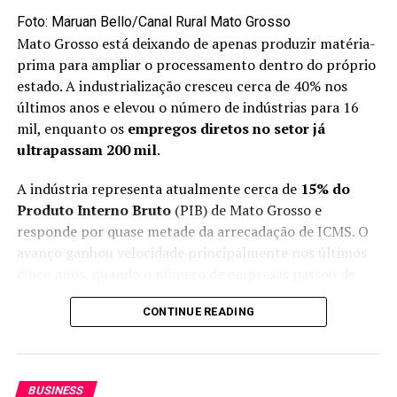
UP NEXT
Foto: Maruan Bello/Canal Rural Mato Grosso
Dia do Engenheiro Agrônomo: profissão é essencial para
uma agricultura sustentável
Mato Grosso está deixando de apenas produzir matéria-
prima para ampliar o processamento dentro do próprio
DON'T MISS
estado. A industrialização cresceu cerca de 40% nos
Produtores afirmam que agroestradas do Governo de MT
vão trazer mais segurança e conforto: “Essa gestão é
últimos anos e elevou o número de indústrias para 16
diferenciada”
mil, enquanto os
empregos diretos no setor já
ultrapassam 200 mil
.
A indústria representa atualmente cerca de
15% do
Produto Interno Bruto
(PIB) de Mato Grosso e
responde por quase metade da arrecadação de ICMS. O
avanço ganhou velocidade principalmente nos últimos
cinco anos, quando o número de empresas passou de
pouco mais de 11 mil para o patamar atual.
CONTINUE READING
A expectativa é de que o setor cresça entre 5% e 6% em
2026. A expansão ocorre em diferentes regiões e começa
a modificar também a dinâmica das cadeias produtivas,
BUSINESS