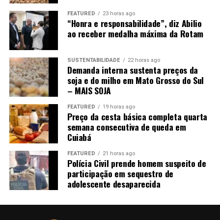
A falta de trabalhadores também acompanha o ritmo de
FEATURED
23 horas ago
“Honra e responsabilidade”, diz Abilio
crescimento. A estimativa é de que Mato Grosso precise
ao receber medalha máxima da Rotam
de mais de 260 mil pessoas para o mercado de trabalho
nos próximos dez anos. Programas de qualificação são
desenvolvidos com o governo estadual e prefeituras,
SUSTENTABILIDADE
22 horas ago
Demanda interna sustenta preços da
além de ações para formação técnica de estudantes do
soja e do milho em Mato Grosso do Sul
ensino médio.
– MAIS SOJA
“Temos um trabalho muito forte para ser feito. É um
FEATURED
19 horas ago
Preço da cesta básica completa quarta
estado que cada vez cresce mais rápido e precisamos
semana consecutiva de queda em
acelerar isso também”
, destaca Rangel. Para ele, a
Cuiabá
qualificação precisa avançar junto com a indústria para
evitar que a falta de trabalhadores limite novos
FEATURED
21 horas ago
Polícia Civil prende homem suspeito de
investimentos.
participação em sequestro de
adolescente desaparecida
A indústria também precisa acompanhar a evolução
tecnológica, com investimentos em inovação,
inteligência artificial e robótica. Para o presidente do