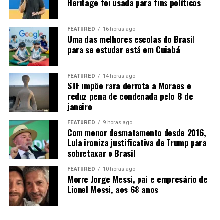
Heritage foi usada para fins políticos
“Então nós temos um desafio aí para levar
biocombustíveis”
, afirma Rangel. Entre as alternativas
FEATURED
16 horas ago
está a implantação de um
etanolduto
para conectar
Uma das melhores escolas do Brasil
Mato Grosso aos grandes centros consumidores, como
para se estudar está em Cuiabá
São Paulo e Rio de Janeiro.
“Nós precisamos sonhar com
um etanolduto. Nós já estamos fazendo um projeto, tem
FEATURED
14 horas ago
alguns trabalhos nesse sentido”
.
STF impõe rara derrota a Moraes e
reduz pena de condenada pelo 8 de
A expansão ferroviária, a duplicação da BR-163 e a
janeiro
Ferrogrão também são consideradas estratégicas para
FEATURED
9 horas ago
reduzir o custo de transporte. A ligação com o Arco
Com menor desmatamento desde 2016,
Norte pode ampliar ainda o acesso aos mercados
Lula ironiza justificativa de Trump para
internacionais, principalmente na Ásia e na Europa.
sobretaxar o Brasil
FEATURED
10 horas ago
Morre Jorge Messi, pai e empresário de
Lionel Messi, aos 68 anos