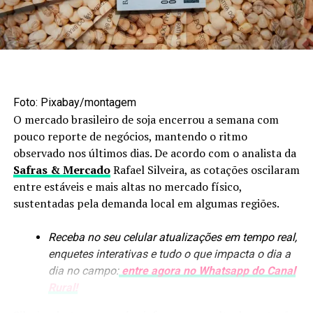
Foto: Maruan Bello/Canal Rural Mato Grosso
Agroindústria amplia
Foto: Pixabay/montagem
processamento
O mercado brasileiro de soja encerrou a semana com
pouco reporte de negócios, mantendo o ritmo
Os biocombustíveis estão entre os segmentos que mais
observado nos últimos dias. De acordo com o analista da
avançaram nesse processo. Em nove anos, a produção de
Safras & Mercado
Rafael Silveira, as cotações oscilaram
etanol passou de 1,6 bilhão para uma previsão de
8,4
entre estáveis e mais altas no mercado físico,
bilhões de litros
. A arrecadação de ICMS do setor
sustentadas pela demanda local em algumas regiões.
também aumentou, de R$ 300 milhões para mais de R$ 4
bilhões.
Receba no seu celular atualizações em tempo real,
enquetes interativas e tudo o que impacta o dia a
O crescimento das usinas trouxe novos produtos para
dia no campo:
entre agora no Whatsapp do Canal
dentro da cadeia, como óleo de milho e DDG, utilizado
Rural!
na alimentação animal. O efeito se estendeu à pecuária,
com maior utilização de ração e expansão dos