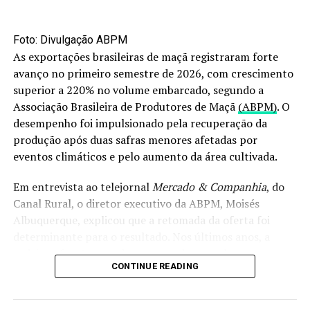
Foto: Divulgação ABPM
As exportações brasileiras de maçã registraram forte
avanço no primeiro semestre de 2026, com crescimento
superior a 220% no volume embarcado, segundo a
Associação Brasileira de Produtores de Maçã
(ABPM)
. O
desempenho foi impulsionado pela recuperação da
produção após duas safras menores afetadas por
eventos climáticos e pelo aumento da área cultivada.
Em entrevista ao telejornal
Mercado & Companhia
, do
Canal Rural, o diretor executivo da ABPM, Moisés
Albuquerque, explicou que a retomada da oferta foi
determinante para o resultado. Nos últimos anos, a
cadeia enfrentou perdas provocadas por chuvas
CONTINUE READING
intensas, especialmente no segundo semestre de 2023 e
em maio de 2024.