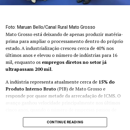
Médio. Neste ano, embora tenhamos tido um aumento
acima de 200% no volume exportado, poderíamos ter,
no mínimo, dobrado esse volume”, disse.
Mercado externo concentra
Foto: Maruan Bello/Canal Rural Mato Grosso
Mato Grosso está deixando de apenas produzir matéria-
oportunidades no primeiro semestre
prima para ampliar o processamento dentro do próprio
estado. A industrialização cresceu cerca de 40% nos
Apesar do avanço das exportações, a maior parte da
últimos anos e elevou o número de indústrias para 16
produção brasileira de maçãs ainda permanece no
mil, enquanto os
empregos diretos no setor já
mercado interno. Cerca de 90% da fruta produzida no
ultrapassam 200 mil
.
país é destinada ao consumidor brasileiro.
A indústria representa atualmente cerca de
15% do
O primeiro semestre é considerado uma janela
Produto Interno Bruto
(PIB) de Mato Grosso e
estratégica para as vendas externas porque coincide
responde por quase metade da arrecadação de ICMS. O
com o período de entressafra do hemisfério norte,
avanço ganhou velocidade principalmente nos últimos
responsável por aproximadamente 90% da produção
cinco anos, quando o número de empresas passou de
mundial de maçãs.
pouco mais de 11 mil para o patamar atual.
CONTINUE READING
“No segundo semestre, a gente foca basicamente no
A expectativa é de que o setor cresça entre 5% e 6% em