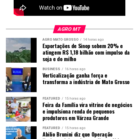
Nos subprodutos, a posição dezembro do farelo fechou
com baixa de US$ 3,20 ou 1,01% a US$ 313,40 por
tonelada. No óleo, os contratos com vencimento em
AGRO MT
dezembro fecharam a 67,88 centavos de dólar, com
AGRO MATO GROSSO
14 horas ago
ganho de 0,51 centavo ou 0,75%.
Exportações de Sinop sobem 20% e
atingem R$ 1,18 bilhão com impulso da
O post
Soja: veja como ficaram as cotações no
soja e do milho
fechamento de hoje
apareceu primeiro em
Canal Rural
.
Foto: Mayke Toscano/Secom-MT
BUSINESS
16 horas ago
Verticalização ganha força e
Logística pesa na competitividade
transforma a indústria de Mato Grosso
Quanto maior a produção industrial, maior também é a
FEATURED
15 horas ago
necessidade de encontrar mercados fora do estado. No
Feira da Família vira vitrine de negócios
e impulsiona renda de pequenos
caso do etanol, a previsão é produzir 8,4 bilhões de
produtores em Várzea Grande
litros neste ano, mas apenas 1,1 bilhão deve ser
consumido em Mato Grosso. Os outros 7,3 bilhões
FEATURED
15 horas ago
precisam ser transportados para outros mercados.
Abilio Brunini diz que Operação