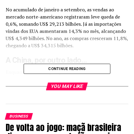
No acumulado de janeiro a setembro, as vendas ao
mercado norte-americano registraram leve queda de
0,6%, somando US$ 29,213 bilhões. Já as importações
vindas dos EUA aumentaram 14,3% no mês, alcançando
US$ 4,349 bilhões. No ano, as compras cresceram 11,8%,
chegando a US$ 34,315 bilhões.
A China, por outro lado…
CONTINUE READING
Enquanto os embarques para os Estados Unidos
recuaram, as exportações brasileiras para a
China
avançaram 14,7% em setembro, somando US$ 8,691
YOU MAY LIKE
bilhões. O resultado foi impulsionado principalmente
pela demanda por commodities agrícolas e minerais,
que seguem como base da pauta de exportação ao país
asiático.
BUSINESS
De volta ao jogo: maçã brasileira
Apesar da alta mensal, o acumulado de 2025 ainda