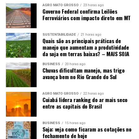
mês de agosto, não se descarta novas baixas em Chicago.
AGRO MATO GROSSO
23 horas ago
Governo Federal confirma Leilões
Diante disso, o que favorecerá o mercado será a
Ferroviários com impacto direto em MT
manutenção das compras chinesas, o que ainda não é
uma certeza, apesar dos sinais positivos dos últimos
dias.
SUSTENTABILIDADE
21 horas ago
Quais são as principais práticas de
manejo que aumentam a produtividade
da soja em terras baixas? – MAIS SOJA
BUSINESS
20 horas ago
Chuvas dificultam manejo, mas trigo
avança bem no Rio Grande do Sul
Fonte:
Informativo CEEMA UNIJUÍ, do prof. Dr.
Argemiro Luís Brum¹
AGRO MATO GROSSO
22 horas ago
Cuiabá lidera ranking do ar mais seco
1
–
Professor Titular do PPGDR da UNIJUÍ, doutor em
entre as capitais do Brasil
Economia Internacional pela EHESS de Paris-França,
coordenador, pesquisador e analista de mercado da
BUSINESS
15 horas ago
CEEMA (FIDENE/UNIJUÍ).
Soja: veja como ficaram as cotações no
fechamento de hoje