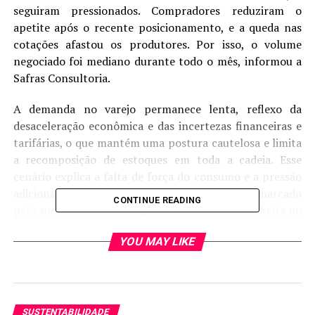
seguiram pressionados. Compradores reduziram o
apetite após o recente posicionamento, e a queda nas
cotações afastou os produtores. Por isso, o volume
negociado foi mediano durante todo o mês, informou a
Safras Consultoria.
A demanda no varejo permanece lenta, reflexo da
desaceleração econômica e das incertezas financeiras e
tarifárias, o que mantém uma postura cautelosa e limita
a recomposição de estoques em toda a cadeia. Esse
cenário explica a falta de força do consumo e a pressão
adicional sobre os preços, em um momento marcado
CONTINUE READING
pelo aumento da oferta global, com o fim da colheita no
Brasil, o início dos trabalhos nos EUA e a chegada do
YOU MAY LIKE
algodão novo na Ásia.
No CIF São Paulo, o preço da pluma caiu para cerca de
R$ 3,63 por libra-peso, representando recuo de 1,36%
na comparação semanal e de 6,44% em relação ao
SUSTENTABILIDADE