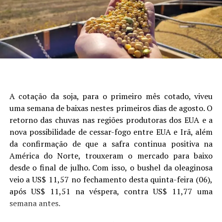
Autor:Crislaine Oliveira (Comunicação Aprosoja/MS) e
que mais explicou a variabilidade da produtividade,
Laura Toledo (Comunicação Sistema Famasul)
seguido de data de semeadura, fósforo, potássio e
presença de camada compactada (Figura 1).
Site: Aprosoja/MS
A cotação da soja, para o primeiro mês cotado, viveu
uma semana de baixas nestes primeiros dias de agosto. O
retorno das chuvas nas regiões produtoras dos EUA e a
nova possibilidade de cessar-fogo entre EUA e Irã, além
da confirmação de que a safra continua positiva na
América do Norte, trouxeram o mercado para baixo
desde o final de julho. Com isso, o bushel da oleaginosa
veio a US$ 11,57 no fechamento desta quinta-feira (06),
após US$ 11,51 na véspera, contra US$ 11,77 uma
Figura 1. Análise de árvore de regressão mostrando os
semana antes.
principais fatores que explicam a variabilidade da