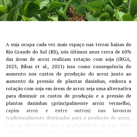
fatores como o câmbio, a demanda física e as condições
logísticas exerceram papel importante na formação das
cotações estaduais, reduzindo o impacto das oscilações
do mercado internacional sobre o produtor”, avalia o
analista de Economia da Aprosoja/MS, Rafael Gimenes.
A soja ocupa cada vez mais espaço nas terras baixas do
Outro ponto de destaque foi o avanço da
Rio Grande do Sul (RS), nós últimos anos cerca de 60%
comercialização da safra. Na soja, as vendas atingiram
das áreas de arroz realizam rotação com soja (IRGA,
73% da produção estimada, crescimento de nove pontos
2023, Ribas et al., 2021) isso como consequência do
percentuais em julho. Embora o percentual permaneça
aumento nos custos de produção do arroz junto ao
ligeiramente abaixo do registrado no ciclo anterior, o
aumento da pressão de plantas daninhas, embora a
ritmo foi impulsionado pela recuperação dos preços ao
rotação com soja em áreas de arroz seja uma alternativa
longo do mês.
para diminuir os custos de produção e a pressão de
plantas daninhas (principalmente arroz vermelho,
No milho, a comercialização chegou a 38,5% da
capim arroz e entre outros) nas lavouras
produção estimada, avanço de oito pontos percentuais
tradicionalmente destinadas para a produção de arroz,
em relação ao mês anterior. Apesar da evolução, o índice
tem se observado que a produtividade da soja ainda
ainda permanece abaixo da safra passada, refletindo
permanece em níveis considerados baixos (aprox. 3.0
uma postura mais cautelosa dos produtores diante das