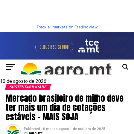
Track all markets on TradingView
10 de agosto de 2026
SUSTENTABILIDADE
Mercado brasileiro de milho deve
ter mais um dia de cotações
estáveis – MAIS SOJA
Published
10 meses ago
on
1 de outubro de 2025
By
agro.mt