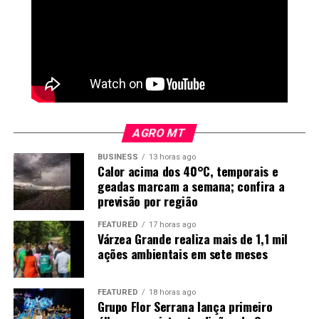
nutrientes, a eficiência dos fertilizantes e ajudando no
ótimo desenvolvimento e crescimento de raízes.
AGRO MT
BUSINESS
13 horas ago
Calor acima dos 40°C, temporais e
geadas marcam a semana; confira a
previsão por região
FEATURED
17 horas ago
Várzea Grande realiza mais de 1,1 mil
Figura 2. Efeitos nas produtividades de soja e arroz em áreas
ações ambientais em sete meses
de terras baixas do Rio Grande do Sul. (A) Comparação da
produtividade da soja entre lavouras com e sem aplicação de
calcário. (B) Produtividade da soja em diferentes intervalos de
FEATURED
18 horas ago
tempo desde a última aplicação de calcário. Letras diferentes
Grupo Flor Serrana lança primeiro
indicam diferenças estatisticamente significativas (teste de