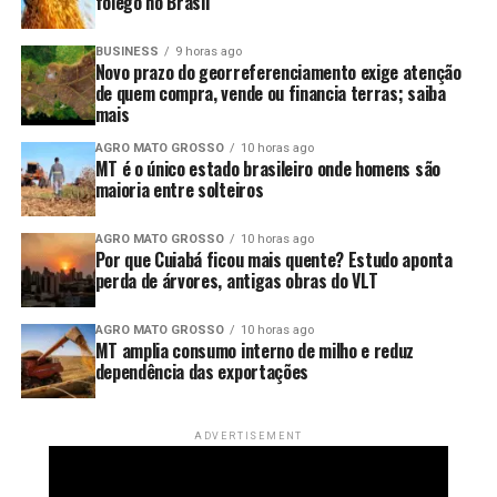
fôlego no Brasil
Figura 1. Análise de árvore de regressão mostrando os
BUSINESS
9 horas ago
Novo prazo do georreferenciamento exige atenção
principais fatores que explicam a variabilidade da
de quem compra, vende ou financia terras; saiba
produtividade da soja. Cada nó terminal exibe a produtividade
mais
-1
média (Mg ha
) e a porcentagem de observações de campo
AGRO MATO GROSSO
10 horas ago
que ele representa. Os painéis (A) e (C) mostram a
MT é o único estado brasileiro onde homens são
classificação dos grupos de alta produtividade (HY – Alta
maioria entre solteiros
produtividade) e baixa produtividade (LY, Baixa produtividade),
enquanto os painéis (B) e (D) apresentam a importância
AGRO MATO GROSSO
10 horas ago
relativa de cada variável na explicação da variação da
Por que Cuiabá ficou mais quente? Estudo aponta
produtividade. DOY (dia do ano).
perda de árvores, antigas obras do VLT
Além disso, os resultados mostraram que áreas
AGRO MATO GROSSO
10 horas ago
corrigidas com calcário apresentam produtividade
MT amplia consumo interno de milho e reduz
superior, aprofundado mais, conseguimos que calagens
dependência das exportações
anuais produziram maiores rendimentos do que
aplicações realizadas em intervalos maiores (Figura 2), o
ADVERTISEMENT
que se explica devido a que aplicações cada ano mantem
o pH do solo adequado, aumentando a disponibilidade de