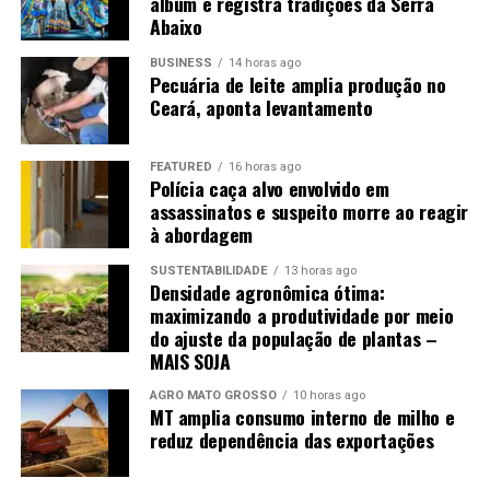
álbum e registra tradições da Serra
Tukey, p < 0,05).
Abaixo
BUSINESS
14 horas ago
Pecuária de leite amplia produção no
Ceará, aponta levantamento
Referências bibliográficas.
FEATURED
16 horas ago
Polícia caça alvo envolvido em
assassinatos e suspeito morre ao reagir
IRGA. Soja em rotação com arroz. 2023. Disponível em:
à abordagem
< https://irga.rs.gov.br/soja >, acesso: 01/07/2026
SUSTENTABILIDADE
13 horas ago
Densidade agronômica ótima:
RIBAS, G. G. et al. Assessing yield and economic impact
maximizando a produtividade por meio
of introducing soybean to the lowland rice system in
do ajuste da população de plantas –
southern Brazil. Agricultural Systems, v. 188, p. 103036,
MAIS SOJA
2021. Disponível em: <
https://www.sciencedirect.com/science/article/abs/pii/S
AGRO MATO GROSSO
10 horas ago
MT amplia consumo interno de milho e
via%3Dihub >, acceso: 01/07/2026
reduz dependência das exportações
TAGLIAPIETRA, E. L. et al. Biophysical and management