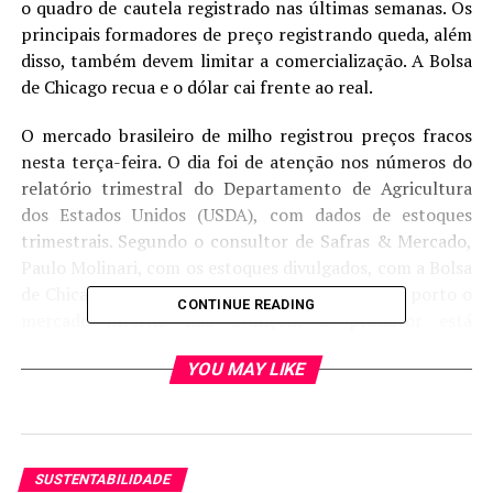
o quadro de cautela registrado nas últimas semanas. Os
principais formadores de preço registrando queda, além
disso, também devem limitar a comercialização. A Bolsa
de Chicago recua e o dólar cai frente ao real.
O mercado brasileiro de milho registrou preços fracos
nesta terça-feira. O dia foi de atenção nos números do
relatório trimestral do Departamento de Agricultura
dos Estados Unidos (USDA), com dados de estoques
trimestrais. Segundo o consultor de Safras & Mercado,
Paulo Molinari, com os estoques divulgados, com a Bolsa
de Chicago caindo e com as cotações fracas no porto o
CONTINUE READING
mercado interno não avançou. O produtor está
tentando segurar a oferta e o comprador procura
YOU MAY LIKE
preços mais baixos, avalia.
No Porto de Santos, o preço ficou entre R$ 66,00/69,00
a saca (CIF). Já no Porto de Paranaguá, cotação entre R$
65,00/68,00 a saca.
SUSTENTABILIDADE