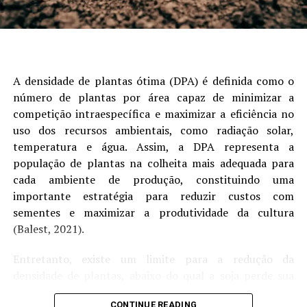
refletindo expectativas de ampla oferta global. A
pressão vem também dos estoques trimestrais de 1º de
setembro dos Estados Unidos, que superaram as
expectativas, ainda que tenham recuado em relação ao
mesmo período do ano passado. A queda do petróleo em
A densidade de plantas ótima (DPA) é definida como o
Nova York reforça o movimento de baixa.
número de plantas por área capaz de minimizar a
competição intraespecífica e maximizar a eficiência no
* Os estoques trimestrais de milho dos EUA em 1º de
uso dos recursos ambientais, como radiação solar,
setembro de 2025 totalizaram 1,531 bilhão de bushels,
temperatura e água. Assim, a DPA representa a
13% abaixo do volume de um ano antes (1,763 bilhão).
população de plantas na colheita mais adequada para
Ainda assim, o número superou as expectativas do
cada ambiente de produção, constituindo uma
mercado, de 1,336 bilhão de bushels.
importante estratégia para reduzir custos com
sementes e maximizar a produtividade da cultura
* Do total, 643,2 milhões de bushels estavam
(Balest, 2021).
armazenados com produtores, queda de 18% frente aos
780,4 milhões registrados em 2024. Os estoques fora das
Entretanto, existe um limite para a redução da
fazendas somaram 888,4 milhões de bushels, recuo de
densidade de plantas, abaixo do qual a soja perde sua
10% ante os 983 milhões do mesmo período do ano
capacidade de compensação por meio do aumento da
passado.
CONTINUE READING