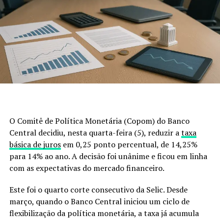
presentes no Brasil, basta observar o que acontece em
outros países para entender que prevenir custa muito
menos do que remediar.
A legislação não é o problema
Existe uma ideia equivocada de que a lei impede o
controle desses animais.
Não impede.
O Comitê de Política Monetária (Copom) do Banco
A legislação brasileira autoriza o manejo e o controle
Central decidiu, nesta quarta-feira (5), reduzir a
taxa
populacional, desde que sejam obedecidas regras
básica de juros
em 0,25 ponto percentual, de 14,25%
técnicas e ambientais.
para 14% ao ano. A decisão foi unânime e ficou em linha
com as expectativas do mercado financeiro.
Então, por que a população continua aumentando?
Este foi o quarto corte consecutivo da Selic. Desde
Porque o modelo adotado simplesmente não está
março, quando o Banco Central iniciou um ciclo de
conseguindo acompanhar a velocidade de reprodução e
flexibilização da política monetária, a taxa já acumula