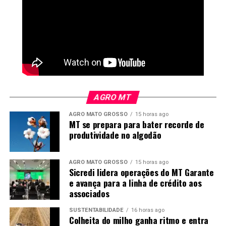
AGRO MT
AGRO MATO GROSSO
15 horas ago
MT se prepara para bater recorde de
produtividade no algodão
*
Miguel Daoud
é comentarista de Economia e
Política do Canal Rural
AGRO MATO GROSSO
15 horas ago
Sicredi lidera operações do MT Garante
e avança para a linha de crédito aos
O
Canal Rural
não se responsabiliza pelas opiniões e
associados
conceitos emitidos nos textos desta sessão, sendo os
SUSTENTABILIDADE
16 horas ago
conteúdos de inteira responsabilidade de seus autores. A
Colheita do milho ganha ritmo e entra