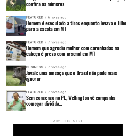
confira os números
E quando uma estratégia deixa de produzir resultado,
insistir nela não é solução. É apenas adiar um problema
FEATURED
6 horas ago
Homem é executado a tiros enquanto levava o filho
que pode se tornar muito maior no futuro.
para a escola em MT
FEATURED
7 horas ago
Homem que agrediu mulher com coronhadas na
cabeça é preso com arsenal em MT
BUSINESS
7 horas ago
Javali: uma ameaça que o Brasil não pode mais
ignorar
FEATURED
7 horas ago
Sem consenso no PL, Wellington vê campanha
começar dividida…
ADVERTISEMENT