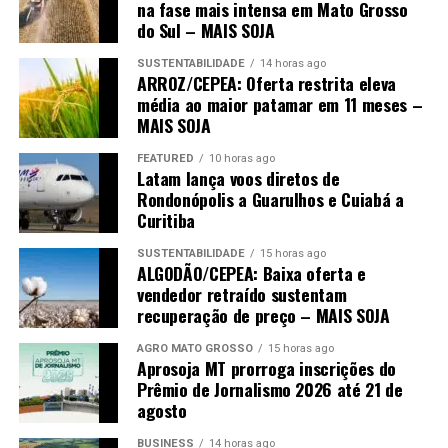
empresa se reserva o direito de fazer ajustes no texto
na fase mais intensa em Mato Grosso
do Sul – MAIS SOJA
para adequação às normas de publicação.
SUSTENTABILIDADE
14 horas ago
O post
Javali: uma ameaça que o Brasil não pode mais
ARROZ/CEPEA: Oferta restrita eleva
ignorar
apareceu primeiro em
Canal Rural
.
média ao maior patamar em 11 meses –
MAIS SOJA
FEATURED
10 horas ago
Latam lança voos diretos de
Rondonópolis a Guarulhos e Cuiabá a
Curitiba
SUSTENTABILIDADE
15 horas ago
ALGODÃO/CEPEA: Baixa oferta e
vendedor retraído sustentam
recuperação de preço – MAIS SOJA
AGRO MATO GROSSO
15 horas ago
Aprosoja MT prorroga inscrições do
Prêmio de Jornalismo 2026 até 21 de
agosto
BUSINESS
14 horas ago