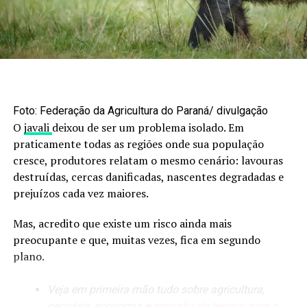
o quarto traseiro mantém preço de R$ 26,50 por quilo.
e no trimestre, recuou 1,84% e 2,04%, respectivamente.
O post
Boi gordo: oferta curta sustenta alta nos preços;
RELATED TOPICS:
confira os números
apareceu primeiro em
Canal Rural
.
UP NEXT
Colheita de milho safrinha é concluída no PR; plantio de
verão alcança 77% da área
Foto: Federação da Agricultura do Paraná/ divulgação
DON'T MISS
O
javali
deixou de ser um problema isolado. Em
Fruticultura e olericultura gaúchas crescem 9% mesmo
praticamente todas as regiões onde sua população
com redução de produtores
cresce, produtores relatam o mesmo cenário: lavouras
destruídas, cercas danificadas, nascentes degradadas e
prejuízos cada vez maiores.
Mas, acredito que existe um risco ainda mais
preocupante e que, muitas vezes, fica em segundo
plano.
Veja em primeira mão tudo sobre agricultura,
pecuária, economia e
previsão do tempo
:
siga o