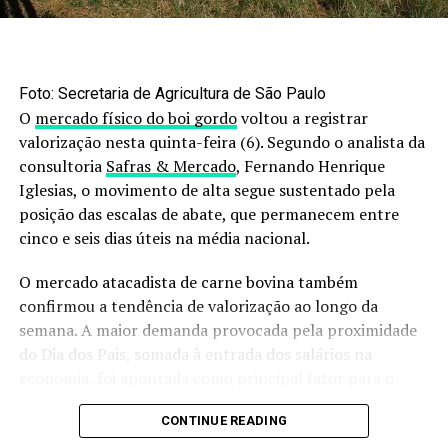
Foto: Secretaria de Agricultura de São Paulo
O
mercado físico do boi gordo
voltou a registrar
valorização nesta quinta-feira (6). Segundo o analista da
consultoria
Safras & Mercado
, Fernando Henrique
Iglesias, o movimento de alta segue sustentado pela
posição das escalas de abate, que permanecem entre
cinco e seis dias úteis na média nacional.
O mercado atacadista de carne bovina também
confirmou a tendência de valorização ao longo da
semana. A maior demanda provocada pela proximidade
do Dia dos Pais, somada à entrada dos salários na
economia, foi apontada como principal fator para o
avanço dos preços.
CONTINUE READING
Para a próxima semana, a expectativa é de uma