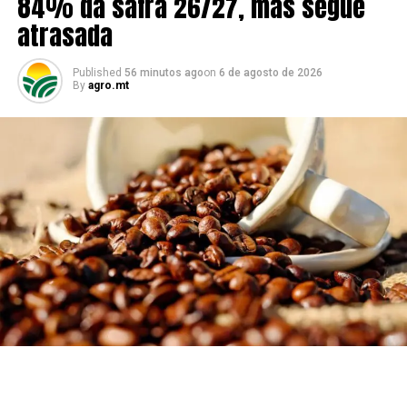
84% da safra 26/27, mas segue
atrasada
Published
56 minutos ago
on
6 de agosto de 2026
By
agro.mt
Neste rol, o maior destaque é a uva para a indústria, com
área cultivada de 42 mil hectares em uma produção que
chega a 839 mil toneladas, com valor de comercialização
estimado em R$ 1,4 bilhão.
Na laranja, o destaque foi para o crescimento na
produção, de 8%, enquanto o pêssego de mesa teve salto
ainda mais representativo: quase 20%.
O coordenador técnico estadual da Emater-RS, Gervásio
Paulus, considera que os números mostram a agregação
de valor da cadeia no estado, além da importância
econômica e social com a geração de empregos.