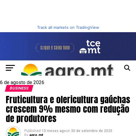
Track all markets on TradingView
6 de agosto de 2026
BUSINESS
Fruticultura e olericultura gaúchas
crescem 9% mesmo com redução
de produtores
Published
10 meses ago
on
30 de setembro de 2025
By
agro.mt