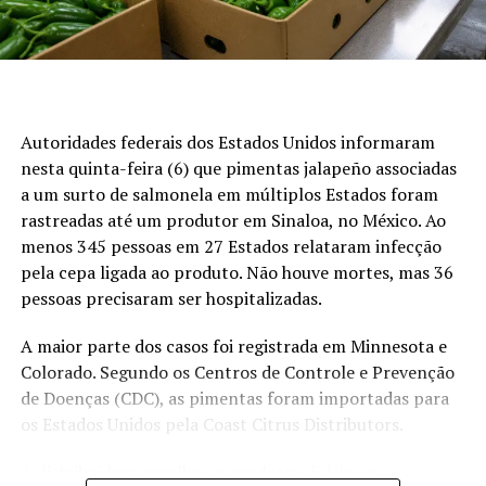
Canal Rural no Google News!
Preços da arroba do boi gordo
São Paulo:
R$ 352,17 por arroba, na modalidade a
prazo
Autoridades federais dos Estados Unidos informaram
nesta quinta-feira (6) que pimentas jalapeño associadas
Goiás:
R$ 333,93 por arroba
a um surto de salmonela em múltiplos Estados foram
Minas Gerais:
R$ 335,29 por arroba
rastreadas até um produtor em Sinaloa, no México. Ao
Mato Grosso do Sul:
R$ 341,82 por arroba
menos 345 pessoas em 27 Estados relataram infecção
pela cepa ligada ao produto. Não houve mortes, mas 36
Mato Grosso:
R$ 332,42 por arroba
pessoas precisaram ser hospitalizadas.
Atacado
A maior parte dos casos foi registrada em Minnesota e
Colorado. Segundo os Centros de Controle e Prevenção
No atacado, o quarto dianteiro foi precificado em R$
de Doenças (CDC), as pimentas foram importadas para
21,50 por quilo, com alta de R$ 0,50. A ponta de agulha
os Estados Unidos pela Coast Citrus Distributors.
permaneceu cotada em R$ 20,00 por quilo, enquanto o
quarto traseiro atingiu R$ 27,00 por quilo, também com
A distribuidora recolheu o produto e iniciou a
valorização de R$ 0,50.