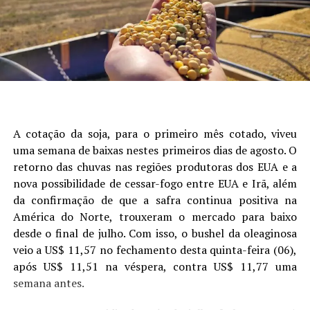
Autor:Crislaine Oliveira (Comunicação Aprosoja/MS) e
que mais explicou a variabilidade da produtividade,
Laura Toledo (Comunicação Sistema Famasul)
seguido de data de semeadura, fósforo, potássio e
presença de camada compactada (Figura 1).
Site: Aprosoja/MS
A cotação da soja, para o primeiro mês cotado, viveu
uma semana de baixas nestes primeiros dias de agosto. O
retorno das chuvas nas regiões produtoras dos EUA e a
nova possibilidade de cessar-fogo entre EUA e Irã, além
da confirmação de que a safra continua positiva na
América do Norte, trouxeram o mercado para baixo
desde o final de julho. Com isso, o bushel da oleaginosa
veio a US$ 11,57 no fechamento desta quinta-feira (06),
após US$ 11,51 na véspera, contra US$ 11,77 uma
Figura 1. Análise de árvore de regressão mostrando os
semana antes.
principais fatores que explicam a variabilidade da