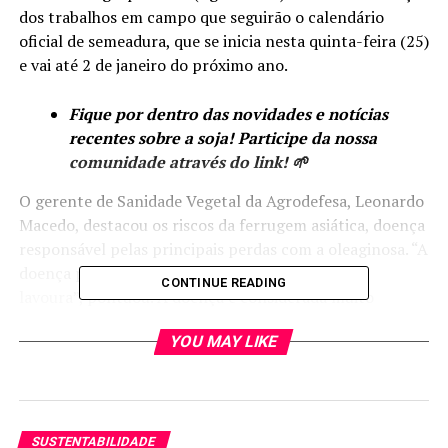
dos trabalhos em campo que seguirão o calendário
oficial de semeadura, que se inicia nesta quinta-feira (25)
e vai até 2 de janeiro do próximo ano.
Fique por dentro das novidades e notícias
recentes sobre a soja! Participe da nossa
comunidade através do link! 🌱
O gerente de Sanidade Vegetal da Agrodefesa, Leonardo
Macedo, destacou os riscos da ferrugem asiática, doença
responsável pelas principais perdas com a oleaginosa. “A
doença pode acarretar perdas de 70% a 100% da
CONTINUE READING
lavoura”, pontuou. A doença é considerada muito
perigosa para a soja, pois, com a folha seca, o grão não
YOU MAY LIKE
cresce e a produtividade cai.
Segundo Macedo, os fiscais da Agrodefesa, dentro do
Programa de Sanidade Vegetal, realizam inspeções
durante os três meses de vazio sanitário para verificar a
SUSTENTABILIDADE