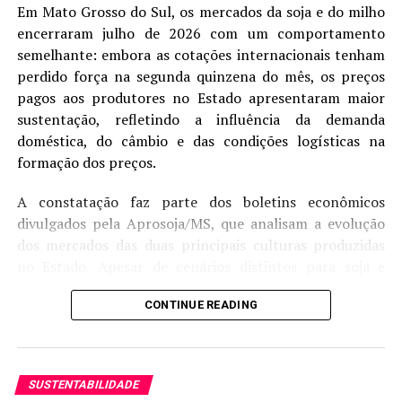
para a soja. Outras culturas, como o milho ou aquelas
Em Mato Grosso do Sul, os mercados da soja e do milho
previstas em lei, podem ser cultivadas normalmente
encerraram julho de 2026 com um comportamento
nesse período. Os produtores também devem registrar
semelhante: embora as cotações internacionais tenham
suas lavouras no sistema de defesa agropecuária de
perdido força na segunda quinzena do mês, os preços
Goiás.
pagos aos produtores no Estado apresentaram maior
sustentação, refletindo a influência da demanda
doméstica, do câmbio e das condições logísticas na
RELATED TOPICS:
formação dos preços.
UP NEXT
Chicago/CBOT: Soja fechou em baixa com a Argentina
A constatação faz parte dos boletins econômicos
vendendo grandes volumes de soja e subprodutos –
divulgados pela Aprosoja/MS, que analisam a evolução
MAIS SOJA
dos mercados das duas principais culturas produzidas
DON'T MISS
no Estado. Apesar de cenários distintos para soja e
Governo argentino anuncia fim da redução das
milho, ambos registraram desempenho superior ao
retenções para grãos, após atingir cota liquidada de
CONTINUE READING
US$ 7 bilhões – MAIS SOJA
observado na Bolsa de Chicago (CBOT) durante o
período de ajuste das cotações internacionais.
Na soja, o preço médio disponível alcançou R$ 119,90
SUSTENTABILIDADE
por saca em julho, alta de 2,75% em relação ao mesmo