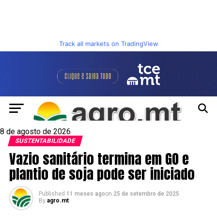
Track all markets on TradingView
8 de agosto de 2026
SUSTENTABILIDADE
Vazio sanitário termina em GO e
plantio de soja pode ser iniciado
Published
11 meses ago
on
25 de setembro de 2025
By
agro.mt