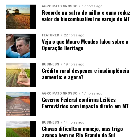
mês de agosto, não se descarta novas baixas em Chicago.
AGRO MATO GROSSO
17 horas ago
Diante disso, o que favorecerá o mercado será a
Recorde na safra de milho e cana reduz
manutenção das compras chinesas, o que ainda não é
valor do biocombustível no varejo de MT
uma certeza, apesar dos sinais positivos dos últimos
dias.
FEATURED
22 horas ago
Veja o que Mauro Mendes falou sobre a
Operação Heritage
BUSINESS
19 horas ago
Crédito rural despenca e inadimplência
aumenta: e agora?
Fonte:
Informativo CEEMA UNIJUÍ, do prof. Dr.
Argemiro Luís Brum¹
AGRO MATO GROSSO
17 horas ago
Governo Federal confirma Leilões
1
–
Professor Titular do PPGDR da UNIJUÍ, doutor em
Ferroviários com impacto direto em MT
Economia Internacional pela EHESS de Paris-França,
coordenador, pesquisador e analista de mercado da
CEEMA (FIDENE/UNIJUÍ).
BUSINESS
14 horas ago
Chuvas dificultam manejo, mas trigo
avança bem no Rio Grande do Sul