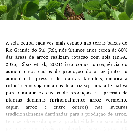
fatores como o câmbio, a demanda física e as condições
logísticas exerceram papel importante na formação das
cotações estaduais, reduzindo o impacto das oscilações
do mercado internacional sobre o produtor”, avalia o
analista de Economia da Aprosoja/MS, Rafael Gimenes.
A soja ocupa cada vez mais espaço nas terras baixas do
Outro ponto de destaque foi o avanço da
Rio Grande do Sul (RS), nós últimos anos cerca de 60%
comercialização da safra. Na soja, as vendas atingiram
das áreas de arroz realizam rotação com soja (IRGA,
73% da produção estimada, crescimento de nove pontos
2023, Ribas et al., 2021) isso como consequência do
percentuais em julho. Embora o percentual permaneça
aumento nos custos de produção do arroz junto ao
ligeiramente abaixo do registrado no ciclo anterior, o
aumento da pressão de plantas daninhas, embora a
ritmo foi impulsionado pela recuperação dos preços ao
rotação com soja em áreas de arroz seja uma alternativa
longo do mês.
para diminuir os custos de produção e a pressão de
plantas daninhas (principalmente arroz vermelho,
No milho, a comercialização chegou a 38,5% da
capim arroz e entre outros) nas lavouras
produção estimada, avanço de oito pontos percentuais
tradicionalmente destinadas para a produção de arroz,
em relação ao mês anterior. Apesar da evolução, o índice
tem se observado que a produtividade da soja ainda
ainda permanece abaixo da safra passada, refletindo
permanece em níveis considerados baixos (aprox. 3.0
uma postura mais cautelosa dos produtores diante das