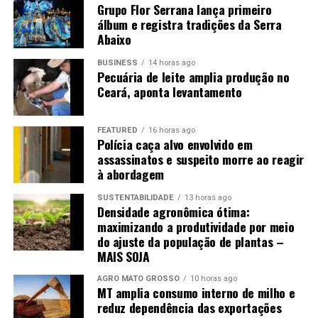
tempo desde a última aplicação de calcário. Letras diferentes
Grupo Flor Serrana lança primeiro
indicam diferenças estatisticamente significativas (teste de
álbum e registra tradições da Serra
Tukey, p < 0,05).
Abaixo
BUSINESS
14 horas ago
Pecuária de leite amplia produção no
Ceará, aponta levantamento
Referências bibliográficas.
FEATURED
16 horas ago
Polícia caça alvo envolvido em
assassinatos e suspeito morre ao reagir
IRGA. Soja em rotação com arroz. 2023. Disponível em:
à abordagem
< https://irga.rs.gov.br/soja >, acesso: 01/07/2026
SUSTENTABILIDADE
13 horas ago
Densidade agronômica ótima:
RIBAS, G. G. et al. Assessing yield and economic impact
maximizando a produtividade por meio
of introducing soybean to the lowland rice system in
do ajuste da população de plantas –
southern Brazil. Agricultural Systems, v. 188, p. 103036,
MAIS SOJA
2021. Disponível em: <
https://www.sciencedirect.com/science/article/abs/pii/S
AGRO MATO GROSSO
10 horas ago
MT amplia consumo interno de milho e
via%3Dihub >, acceso: 01/07/2026
reduz dependência das exportações