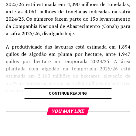
2025/26 está estimada em 4,090 milhões de toneladas,
ante as 4,061 milhões de toneladas indicadas na safra
2024/25. Os números fazem parte do 13o levantamento
da Companhia Nacional de Abastecimento (Conab) para
a safra 2025/26, divulgado hoje.
A produtividade das lavouras está estimada em 1.894
quilos de algodão em pluma por hectare, ante 1.947
quilos por hectare na temporada 2024/25. A área
plantada com algodão na temporada 2025/26 está
estimada em 2,160 milhões de hectares, elevação de
3,5% na comparação com os 2,086 milhões de hectares
da safra passada.
CONTINUE READING
O Mato Grosso, principal Estado produtor, deverá
colher uma safra de algodão em pluma de 2,795,3
YOU MAY LIKE
milhões de toneladas, número que representa um recuo
de 2,7% ante 2024/25, quando foram produzidas
2,872,9 milhões de toneladas.