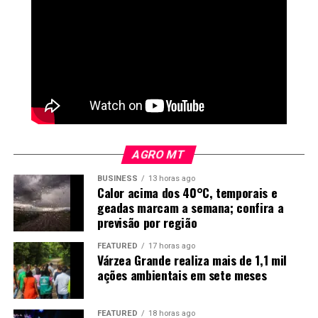
o pH do solo adequado, aumentando a disponibilidade de
nutrientes, a eficiência dos fertilizantes e ajudando no
ótimo desenvolvimento e crescimento de raízes.
AGRO MT
BUSINESS
13 horas ago
Calor acima dos 40°C, temporais e
geadas marcam a semana; confira a
previsão por região
FEATURED
17 horas ago
Várzea Grande realiza mais de 1,1 mil
Figura 2. Efeitos nas produtividades de soja e arroz em áreas
ações ambientais em sete meses
de terras baixas do Rio Grande do Sul. (A) Comparação da
produtividade da soja entre lavouras com e sem aplicação de
calcário. (B) Produtividade da soja em diferentes intervalos de
FEATURED
18 horas ago