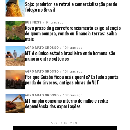
Soja: produtor se retrai e comercialização perde
fôlego no Brasil
Figura 1. Análise de árvore de regressão mostrando os
BUSINESS
9 horas ago
Novo prazo do georreferenciamento exige atenção
principais fatores que explicam a variabilidade da
de quem compra, vende ou financia terras; saiba
produtividade da soja. Cada nó terminal exibe a produtividade
mais
-1
média (Mg ha
) e a porcentagem de observações de campo
AGRO MATO GROSSO
10 horas ago
que ele representa. Os painéis (A) e (C) mostram a
MT é o único estado brasileiro onde homens são
classificação dos grupos de alta produtividade (HY – Alta
maioria entre solteiros
produtividade) e baixa produtividade (LY, Baixa produtividade),
enquanto os painéis (B) e (D) apresentam a importância
AGRO MATO GROSSO
10 horas ago
relativa de cada variável na explicação da variação da
Por que Cuiabá ficou mais quente? Estudo aponta
produtividade. DOY (dia do ano).
perda de árvores, antigas obras do VLT
Além disso, os resultados mostraram que áreas
AGRO MATO GROSSO
10 horas ago
corrigidas com calcário apresentam produtividade
MT amplia consumo interno de milho e reduz
superior, aprofundado mais, conseguimos que calagens
dependência das exportações
anuais produziram maiores rendimentos do que
aplicações realizadas em intervalos maiores (Figura 2), o
ADVERTISEMENT
que se explica devido a que aplicações cada ano mantem