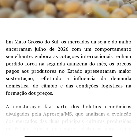
Figura 1. Produtividade em relação à densidade de plantas (a) e
análise de probabilidade para produtividade de 3.000 kg ha-1(linha
vermelha) em função da densidade de plantas (b). Adaptado de:
Winck et al.(2023)
Em Mato Grosso do Sul, os mercados da soja e do milho
A análise de probabilidade demonstrou que lavouras
encerraram julho de 2026 com um comportamento
estabelecidas com densidades entre 22 e 31 plantas m⁻²
semelhante: embora as cotações internacionais tenham
apresentaram 78% de probabilidade de atingir
perdido força na segunda quinzena do mês, os preços
produtividades iguais ou superiores a 3.000 kg ha⁻¹,
pagos aos produtores no Estado apresentaram maior
enquanto densidades abaixo ou acima dessa faixa
sustentação, refletindo a influência da demanda
apresentaram probabilidade de apenas 68% (Figura 1B).
doméstica, do câmbio e das condições logísticas na
Para alcançar altas produtividades, a população de
formação dos preços.
plantas deve ser ajustada de forma a proporcionar o
rápido fechamento do dossel e a interceptação de mais
A constatação faz parte dos boletins econômicos
de 95% da radiação solar entre os estádios R3 e R6,
divulgados pela Aprosoja/MS, que analisam a evolução
período crítico para a definição do número de legumes e
dos mercados das duas principais culturas produzidas
grãos. Dessa forma, a cultura maximiza a taxa de
no Estado. Apesar de cenários distintos para soja e
crescimento e o aproveitamento dos recursos
milho, ambos registraram desempenho superior ao