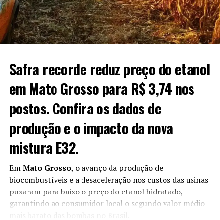
das áreas mais avançadas já inicia fases reprodutivas e de
floração.
O post
Soja: veja como ficaram as cotações no
fechamento de hoje
apareceu primeiro em
Canal Rural
.
Fonte:
Estadão Conteúdo
O post
Chuvas dificultam manejo, mas trigo avança bem
Safra recorde reduz preço do etanol
no Rio Grande do Sul
apareceu primeiro em
Canal Rural
.
em Mato Grosso para R$ 3,74 nos
postos. Confira os dados de
produção e o impacto da nova
mistura E32.
Em
Mato Grosso
, o avanço da produção de
biocombustíveis e a desaceleração nos custos das usinas
puxaram para baixo o preço do etanol hidratado,
garantindo ao consumidor local o segundo valor médio
mais barato das bombas no Brasil.