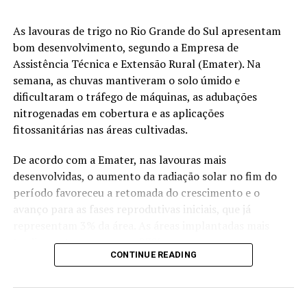
Porto de Rio Grande (RS): seguiu em R$ 145
As lavouras de trigo no Rio Grande do Sul apresentam
Soja em Chicago
bom desenvolvimento, segundo a Empresa de
Assistência Técnica e Extensão Rural (Emater). Na
Os contratos futuros da soja fecharam em baixa nesta
semana, as chuvas mantiveram o solo úmido e
sexta-feira, na Bolsa de Mercadorias de Chicago (CBOT),
dificultaram o tráfego de máquinas, as adubações
ampliando as perdas semanais – a posição novembro
nitrogenadas em cobertura e as aplicações
teve queda semanal de 0,95%. Em dia volátil, a previsão
fitossanitárias nas áreas cultivadas.
de clima favorável para o cinturão produtor dos Estados
Unidos acabou preponderando e pressionou as cotações.
De acordo com a Emater, nas lavouras mais
desenvolvidas, o aumento da radiação solar no fim do
As perdas foram limitadas pela recuperação do petróleo
período favoreceu a retomada do crescimento e o
e pela boa demanda chinesa pela soja americana, o que
avanço para as fases reprodutivas iniciais, que já
colocou os contratos boa parte do dia no território
representam 3% da área. As áreas implantadas mais
positivo.
tardiamente, que somam 97%, seguem em
CONTINUE READING
desenvolvimento vegetativo e perfilhamento.
Os exportadores privados norte-americanos reportaram
ao Departamento de Agricultura dos Estados Unidos
O quadro indica evolução da cultura em diferentes
(USDA) a venda de 238.000 toneladas de soja à China,
estágios no Estado, com predominância de lavouras