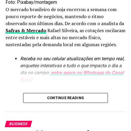
Foto: Pixabay/montagem
O mercado brasileiro de soja encerrou a semana com
RELATED TOPICS:
pouco reporte de negócios, mantendo o ritmo
UP NEXT
observado nos últimos dias. De acordo com o analista da
Parlamentares buscam saída para embargos do Ibama
Safras & Mercado
Rafael Silveira, as cotações oscilaram
na Amazônia Legal
entre estáveis e mais altas no mercado físico,
sustentadas pela demanda local em algumas regiões.
DON'T MISS
Controle biológico da vespa-da-madeira evita perdas de
R$ 446 milhões em plantios de pínus
Receba no seu celular atualizações em tempo real,
enquetes interativas e tudo o que impacta o dia a
dia no campo:
entre agora no Whatsapp do Canal
Rural!
Silveira destaca que o
basis
favoreceu a alta das cotações
em algumas praças, como Minas Gerais, movimento
CONTINUE READING
também observado em outras regiões.
Em Chicago, a sessão foi marcada por oscilações
BUSINESS
contidas, enquanto o dólar recuou e os prêmios