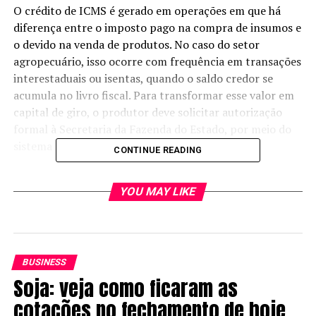
O crédito de ICMS é gerado em operações em que há
diferença entre o imposto pago na compra de insumos e
o devido na venda de produtos. No caso do setor
agropecuário, isso ocorre com frequência em transações
interestaduais ou isentas, quando o saldo credor se
acumula no livro fiscal. Para transformar esse valor em
capital de giro, o produtor deve solicitar autorização
formal à Secretaria da Fazenda do Estado, por meio do
sistema eletrônico e-CredRural.
CONTINUE READING
O processo exige credenciamento prévio no sistema e
YOU MAY LIKE
apresentação de documentação comprobatória,
incluindo notas fiscais, registros de produção e
demonstrativos contábeis. A habilitação pode abranger
créditos gerados mensalmente ou valores
extemporâneos acumulados nos últimos cinco anos,
BUSINESS
desde que devidamente comprovados. Após análise e
Soja: veja como ficaram as
deferimento, o montante é liberado para transferência
cotações no fechamento de hoje
ou utilização autorizada, conforme as regras da portaria.