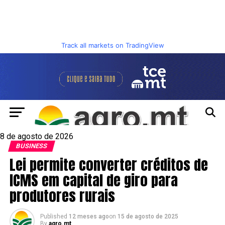
Track all markets on TradingView
8 de agosto de 2026
BUSINESS
Lei permite converter créditos de
ICMS em capital de giro para
produtores rurais
Published
12 meses ago
on
15 de agosto de 2025
By
agro.mt