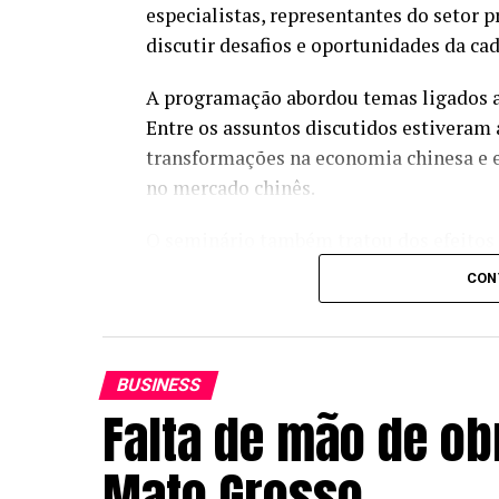
especialistas, representantes do setor 
discutir desafios e oportunidades da cad
A programação abordou temas ligados ao
Entre os assuntos discutidos estiveram a
transformações na economia chinesa e es
no mercado chinês.
O seminário também tratou dos efeitos
e a qualidade da soja, além da implant
CON
Classificadores de Soja pelo Instituto 
(Inmetro). Outro tema debatido foi o pa
produtivas.
BUSINESS
Falta de mão de ob
Quer ficar por dentro da
previsão do te
página do tempo do Canal Rural e pla
Mato Grosso
Pela CNA, acompanharam os debates o p