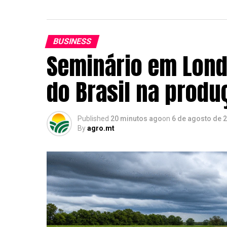
BUSINESS
Seminário em Lond
do Brasil na produ
Published
20 minutos ago
on
6 de agosto de 
By
agro.mt