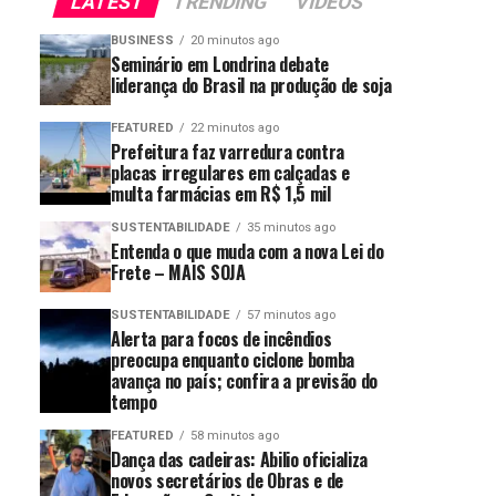
LATEST
TRENDING
VIDEOS
BUSINESS
20 minutos ago
Seminário em Londrina debate
liderança do Brasil na produção de soja
FEATURED
22 minutos ago
Prefeitura faz varredura contra
placas irregulares em calçadas e
multa farmácias em R$ 1,5 mil
SUSTENTABILIDADE
35 minutos ago
Entenda o que muda com a nova Lei do
Frete – MAIS SOJA
SUSTENTABILIDADE
57 minutos ago
Alerta para focos de incêndios
preocupa enquanto ciclone bomba
avança no país; confira a previsão do
tempo
FEATURED
58 minutos ago
Dança das cadeiras: Abilio oficializa
novos secretários de Obras e de