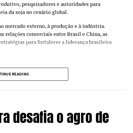
produtivo, pesquisadores e autoridades para
eia da soja no cenário global.
 mercado externo, à produção e à indústria.
s relações comerciais entre Brasil e China, as
tratégias para fortalecer a liderança brasileira
 das mudanças climáticas sobre a produtividade
ação do Serviço de Avaliação de Equipamentos
TINUE READING
Nacional de Metrologia, Qualidade e Tecnologia
pel do biodiesel na descarbonização das cadeias
ra desafia o agro de
mpo
e dos alertas meteorológicos?
Acesse a
neje-se!
residente da Comissão Nacional de Cereais,