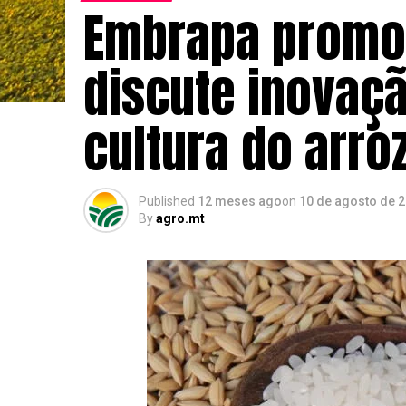
Embrapa promo
discute inovaçã
cultura do arro
Published
12 meses ago
on
10 de agosto de 
By
agro.mt