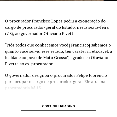
agropecuária, sendo que nosso estado possui metas
expressivas em relação a meta nacional, 17%”,
completou Linacis.
O procurador Francisco Lopes pediu a exoneração do
cargo de procurador-geral do Estado, nesta sexta-feira
(7.8), ao governador Otaviano Pivetta.
“Nós todos que conhecemos você [Francisco] sabemos o
RELATED TOPICS:
quanto você serviu esse estado, teu caráter irretocável, a
lealdade ao povo de Mato Grosso”, agradeceu Otaviano
UP NEXT
Trump ameaça Brics, fertilizantes ‘viram o jogo’ e dólar
Pivetta ao ex-procurador.
em queda
O governador designou o procurador Felipe Florêncio
DON'T MISS
para ocupar o cargo de procurador-geral. Ele atua na
Confira as 10 cidades de MT que mais contrataram com
procuradoria há 13
carteira assinada
CONTINUE READING