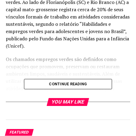
verdes. Ao lado de Florianópolis (SC) e Rio Branco (AC) a
capital mato-grossense registra cerca de 20% de seus
vínculos formais de trabalho em atividades consideradas
sustentáveis, segundo o relatório “Habilidades e
empregos verdes para adolescentes e jovens no Brasil”,
publicado pelo Fundo das Nações Unidas para a Infância
(Unicef).
Os chamados empregos verdes são definidos como
ocupações que promovem, preservam ou restauram
ambientes limpos, saudáveis e sustentáveis. Além de
utilizar os recursos naturais de forma eficiente, essas
CONTINUE READING
atividades geram oportunidades econômicas para
grupos vulneráveis, respeitando os territórios e
YOU MAY LIKE
comunidades locais.
Linacis Silva Vogel Lisboa, secretária Adjunta de
Agronegócios, Crédito e Energia da Sedec, destaca que
Mato Grosso sustenta o título de maior estado produtor
FEATURED