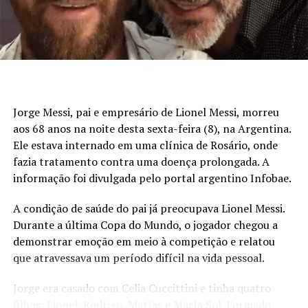
Jorge Messi, pai e empresário de Lionel Messi, morreu
aos 68 anos na noite desta sexta-feira (8), na Argentina.
Ele estava internado em uma clínica de Rosário, onde
fazia tratamento contra uma doença prolongada. A
informação foi divulgada pelo portal argentino Infobae.
A condição de saúde do pai já preocupava Lionel Messi.
Durante a última Copa do Mundo, o jogador chegou a
demonstrar emoção em meio à competição e relatou
que atravessava um período difícil na vida pessoal.
Jorge era casado com Celia Cuccittini e tinha quatro
filhos: Lionel, Rodrigo, Matías e María Sol. Formado