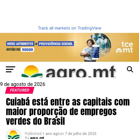
Track all markets on TradingView
9 de agosto de 2026
FEATURED
Cuiabá está entre as capitais com
maior proporção de empregos
verdes do Brasil
Published
1 ano ago
on
7 de julho de 2025
By
agro.mt