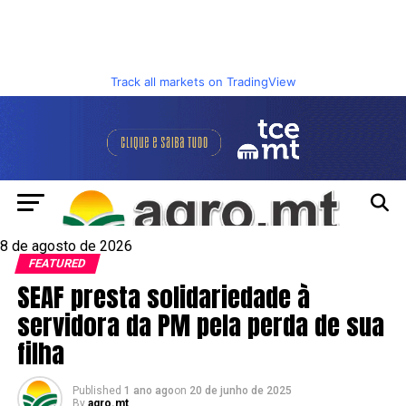
Track all markets on TradingView
8 de agosto de 2026
FEATURED
SEAF presta solidariedade à
servidora da PM pela perda de sua
filha
Published
1 ano ago
on
20 de junho de 2025
By
agro.mt