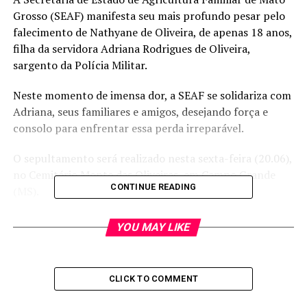
Grosso (SEAF) manifesta seu mais profundo pesar pelo
falecimento de Nathyane de Oliveira, de apenas 18 anos,
filha da servidora Adriana Rodrigues de Oliveira,
sargento da Polícia Militar.
Neste momento de imensa dor, a SEAF se solidariza com
Adriana, seus familiares e amigos, desejando força e
consolo para enfrentar essa perda irreparável.
O sepultamento será realizado nesta sexta-feira (20.06),
no Cemitério Monte das Oliveiras, em Campo Grande
CONTINUE READING
(MS).
Andreia Fujioka – Secretária SEAF
YOU MAY LIKE
RELATED TOPICS:
CLICK TO COMMENT
UP NEXT
Com chegada do inverno, temperaturas caem e mínima