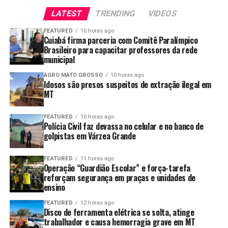
que havia sido vítima de fraude.
LATEST
TRENDING
VIDEOS
Em contato com a empresa multinacional, foi informado
FEATURED
10 horas ago
Cuiabá firma parceria com Comitê Paralímpico
que, embora a nota fiscal constasse no sistema, não
Brasileiro para capacitar professores da rede
havia qualquer pedido de compra dos equipamentos,
municipal
tampouco a empresa tinha conhecimento da negociação
realizada pelos golpistas.
AGRO MATO GROSSO
10 horas ago
Idosos são presos suspeitos de extração ilegal em
MT
Investigação
FEATURED
10 horas ago
Durante as diligências, os policiais civis da Delegacia
Polícia Civil faz devassa no celular e no banco de
Especializada de Estelionato de Várzea Grande
golpistas em Várzea Grande
conseguiram identificar três suspeitos envolvidos no
crime.
FEATURED
11 horas ago
Operação “Guardião Escolar” e força-tarefa
reforçam segurança em praças e unidades de
Conforme apurado, os transformadores de energia
ensino
foram retirados da sede da empresa vítima por um
FEATURED
12 horas ago
freteiro e levados até um posto de combustível no
Disco de ferramenta elétrica se solta, atinge
bairro São Mateus, na região do Distrito Industrial, em
trabalhador e causa hemorragia grave em MT