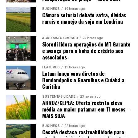
dezembro fecharam a 67,17 centavos de dólar, com
BUSINESS
19 horas ago
perda de 0,35 centavo ou 0,51%.
Câmara setorial debate safra, dívidas
rurais e manejo da soja em Londrina
Câmbio
AGRO MATO GROSSO
24 horas ago
O dólar comercial encerrou a sessão com baixa de
Sicredi lidera operações do MT Garante
e avança para a linha de crédito aos
0,07%, sendo negociado a R$ 5,1299 para venda e a R$
associados
5,1279 para compra. Durante o dia, a moeda norte-
americana oscilou entre a mínima de R$ 5,0989 e a
FEATURED
19 horas ago
máxima de R$ 5,1344.
Latam lança voos diretos de
Rondonópolis a Guarulhos e Cuiabá a
Curitiba
O post O que sustentou os preços da soja hoje? Confira
as cotações em dia menos movimentado apareceu
SUSTENTABILIDADE
23 horas ago
primeiro em Canal Rural.
ARROZ/CEPEA: Oferta restrita eleva
média ao maior patamar em 11 meses –
MAIS SOJA
BUSINESS
22 horas ago
Cecafé destaca rastreabilidade para