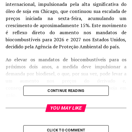
internacional, impulsionada pela alta significativa do
óleo de soja em Chicago, que continuou sua escalada de
preços iniciada na sexta-feira, acumulando um
crescimento de aproximadamente 15%. Este movimento
é reflexo direto do aumento nos mandatos de
biocombustíveis para 2026 e 2027 nos Estados Unidos,
decidido pela Agência de Proteção Ambiental do país.
Ao elevar os mandatos de biocombustíveis para os
próximos dois anos, a medida deve impulsionar a
demanda por biodiesel, o que, por sua vez, pode levar a
um aumento nos preços do derivado e,
consequentemente, sustentar os preços da soja em
CONTINUE READING
grão.
Conforme o analista e consultor de Safras & Mercado,
YOU MAY LIKE
Rafael Silveira, o mercado apresenta um forte volume
comprador no curto prazo, podendo buscar a região dos
US$ 10,80 por bushel. “Contudo, este movimento não
CLICK TO COMMENT