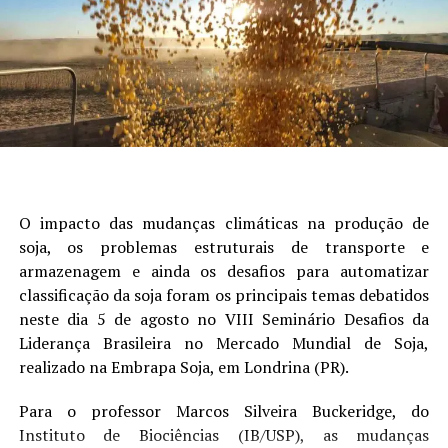
Manchas foliares, como a mancha-parda, também
podem avançar quando encontram temperatura e
umidade favoráveis. Os primeiros sintomas visíveis,
entretanto, nem sempre representam o início da
infecção. Quando as lesões aparecem, o fungo pode já
estar instalado e comprometendo parte da área
fotossintética da planta.
O impacto das mudanças climáticas na produção de
“O planejamento preventivo deve incluir
soja, os problemas estruturais de transporte e
monitoramento frequente, utilização de sementes
armazenagem e ainda os desafios para automatizar
sadias, escolha de cultivares adequadas, rotação de
classificação da soja foram os principais temas debatidos
culturas e eliminação de plantas voluntárias e
neste dia 5 de agosto no VIII Seminário Desafios da
hospedeiras, além do correto posicionamento dos
Liderança Brasileira no Mercado Mundial de Soja,
fungicidas. A alternância de diferentes mecanismos de
realizado na Embrapa Soja, em Londrina (PR).
ação também é importante para preservar a eficiência
das tecnologias disponíveis”, informa Ricci.
Para o professor Marcos Silveira Buckeridge, do
Instituto de Biociências (IB/USP), as mudanças
Entre as soluções da Ourofino Agrociência para o