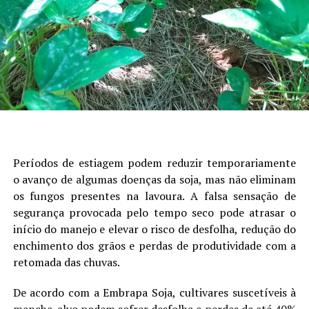
um desacelerada nas compras, as tradings têm se
mantido fora do mercado e produtor vem segurando os
estoques para tentar melhores preços”, finaliza o
consultor.
Fonte
: Rodrigo Ramos/ Agência Safras News
Períodos de estiagem podem reduzir temporariamente
RELATED TOPICS:
o avanço de algumas doenças da soja, mas não eliminam
UP NEXT
os fungos presentes na lavoura. A falsa sensação de
Dessecação pré-semeadura: Fundamentos e benefícios
segurança provocada pelo tempo seco pode atrasar o
no manejo de plantas daninhas – MAIS SOJA
início do manejo e elevar o risco de desfolha, redução do
enchimento dos grãos e perdas de produtividade com a
DON'T MISS
Próxima semana será de chuvas em todo o Rio Grande
retomada das chuvas.
do Sul – MAIS SOJA
De acordo com a Embrapa Soja, cultivares suscetíveis à
mancha-alvo podem sofrer desfolha e perdas de até 40%