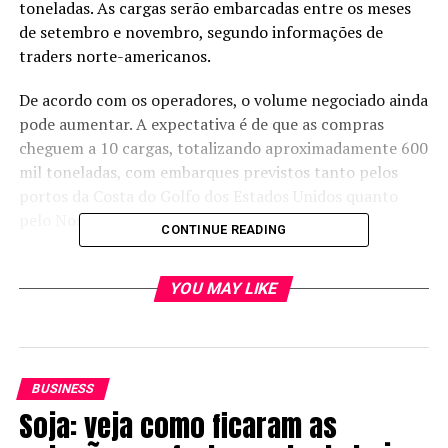
toneladas. As cargas serão embarcadas entre os meses
de setembro e novembro, segundo informações de
traders norte-americanos.
De acordo com os operadores, o volume negociado ainda
pode aumentar. A expectativa é de que as compras
cheguem a 10 cargas, totalizando aproximadamente 600
mil toneladas, com embarques previstos tanto pelos
portos da Costa do Golfo dos Estados Unidos quanto
pelo Noroeste do Pacífico.
CONTINUE READING
Fique por dentro das principais notícias sobre
YOU MAY LIKE
a soja: acesse a
comunidade
Soja Brasil no
WhatsApp!
As aquisições acontecem após o avanço das negociações
comerciais entre Estados Unidos e China. Segundo a Casa
BUSINESS
Branca, Pequim se comprometeu a comprar 25 milhões
Soja: veja como ficaram as
de toneladas de soja norte-americana por ano, além de