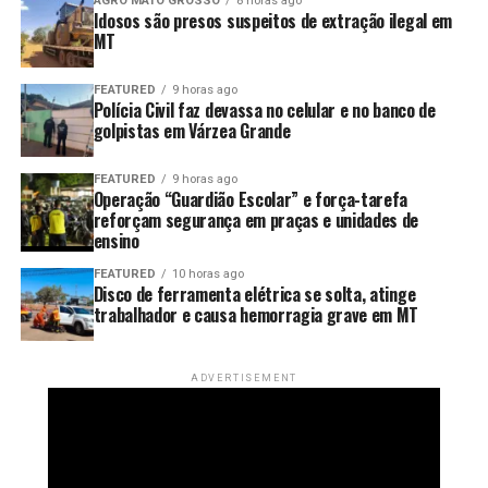
AGRO MATO GROSSO
8 horas ago
Idosos são presos suspeitos de extração ilegal em
mercado paulista.
MT
Adoção da gasolina E32 e
FEATURED
9 horas ago
Polícia Civil faz devassa no celular e no banco de
cronograma de adequação
golpistas em Várzea Grande
A queda nos preços coincide com o início da vigência da
FEATURED
9 horas ago
nova mistura obrigatória de 32% de etanol anidro na
Operação “Guardião Escolar” e força-tarefa
gasolina comum (E32), determinada pelo CNPE por um
reforçam segurança em praças e unidades de
ensino
prazo de 180 dias. A ANP garante que a mudança não
altera a octanagem nem traz impactos ao desempenho
FEATURED
10 horas ago
Disco de ferramenta elétrica se solta, atinge
dos veículos.
trabalhador e causa hemorragia grave em MT
Para permitir a queima de estoques antigos sem punição
imediata aos revendedores, foi fixado um cronograma de
ADVERTISEMENT
transição no Centro-Oeste: 15 dias para distribuidoras e
30 dias para os postos. A iniciativa conta com o aval do
Sindicato das Indústrias de Bioenergia de
Mato
Grosso
(Bioind-MT), que aponta o avanço da mistura