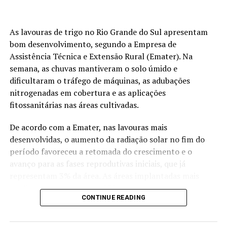
Porto de Rio Grande (RS): seguiu em R$ 145
As lavouras de trigo no Rio Grande do Sul apresentam
Soja em Chicago
bom desenvolvimento, segundo a Empresa de
Assistência Técnica e Extensão Rural (Emater). Na
Os contratos futuros da soja fecharam em baixa nesta
semana, as chuvas mantiveram o solo úmido e
sexta-feira, na Bolsa de Mercadorias de Chicago (CBOT),
dificultaram o tráfego de máquinas, as adubações
ampliando as perdas semanais – a posição novembro
nitrogenadas em cobertura e as aplicações
teve queda semanal de 0,95%. Em dia volátil, a previsão
fitossanitárias nas áreas cultivadas.
de clima favorável para o cinturão produtor dos Estados
Unidos acabou preponderando e pressionou as cotações.
De acordo com a Emater, nas lavouras mais
desenvolvidas, o aumento da radiação solar no fim do
As perdas foram limitadas pela recuperação do petróleo
período favoreceu a retomada do crescimento e o
e pela boa demanda chinesa pela soja americana, o que
avanço para as fases reprodutivas iniciais, que já
colocou os contratos boa parte do dia no território
representam 3% da área. As áreas implantadas mais
positivo.
tardiamente, que somam 97%, seguem em
CONTINUE READING
desenvolvimento vegetativo e perfilhamento.
Os exportadores privados norte-americanos reportaram
ao Departamento de Agricultura dos Estados Unidos
O quadro indica evolução da cultura em diferentes
(USDA) a venda de 238.000 toneladas de soja à China,