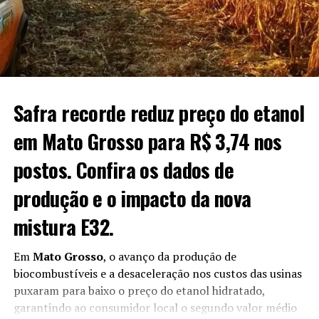
operacionais provocadas pelas chuvas, enquanto parte
ganho de 0,51 centavo ou 0,75%.
das áreas mais avançadas já inicia fases reprodutivas e de
floração.
O post
Soja: veja como ficaram as cotações no
fechamento de hoje
apareceu primeiro em
Canal Rural
.
Fonte:
Estadão Conteúdo
O post
Chuvas dificultam manejo, mas trigo avança bem
Safra recorde reduz preço do etanol
no Rio Grande do Sul
apareceu primeiro em
Canal Rural
.
em Mato Grosso para R$ 3,74 nos
postos. Confira os dados de
produção e o impacto da nova
mistura E32.
Em
Mato Grosso
, o avanço da produção de
biocombustíveis e a desaceleração nos custos das usinas
puxaram para baixo o preço do etanol hidratado,
garantindo ao consumidor local o segundo valor médio