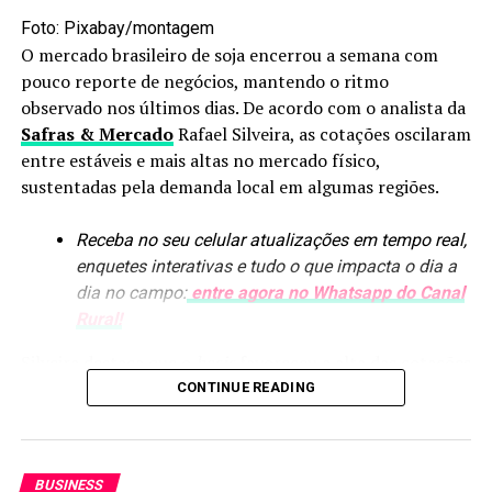
Foto: Pixabay/montagem
DON'T MISS
Egito, Irã e Vietnã lideram como os principais destinos
O mercado brasileiro de soja encerrou a semana com
do milho mato-grossense
pouco reporte de negócios, mantendo o ritmo
observado nos últimos dias. De acordo com o analista da
Safras & Mercado
Rafael Silveira, as cotações oscilaram
entre estáveis e mais altas no mercado físico,
sustentadas pela demanda local em algumas regiões.
Receba no seu celular atualizações em tempo real,
enquetes interativas e tudo o que impacta o dia a
dia no campo:
entre agora no Whatsapp do Canal
Rural!
Silveira destaca que o
basis
favoreceu a alta das cotações
em algumas praças, como Minas Gerais, movimento
CONTINUE READING
também observado em outras regiões.
Em Chicago, a sessão foi marcada por oscilações
BUSINESS
contidas, enquanto o dólar recuou e os prêmios