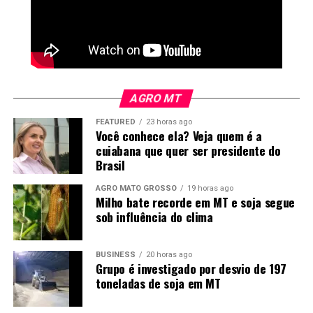
como motor para a transição energética, geração de
empregos e descarbonização da frota nacional.
AGRO MT
FEATURED
23 horas ago
Você conhece ela? Veja quem é a
cuiabana que quer ser presidente do
Brasil
AGRO MATO GROSSO
19 horas ago
Milho bate recorde em MT e soja segue
sob influência do clima
BUSINESS
20 horas ago
Grupo é investigado por desvio de 197
toneladas de soja em MT