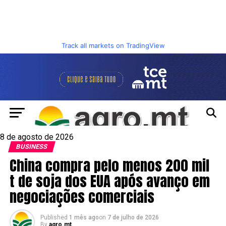
Track all markets on TradingView
8 de agosto de 2026
BUSINESS
China compra pelo menos 200 mil
t de soja dos EUA após avanço em
negociações comerciais
Published
1 mês ago
on
7 de julho de 2026
By
agro.mt