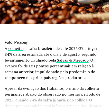
Todos os segmentos recuaram
No primeiro trimestre de 2026, todos os segmentos que
compõem o PIB do agronegócio apresentaram queda. O
segmento primário registrou o maior recuo, de 4,15%,
seguido por insumos (-2,15%), agrosserviços (-1,25%) e
agroindústria (-1,03%).
Foto: Pixabay.
A
colheita
da safra brasileira de café 2026/27 atingiu
De acordo com o Cepea/CNA, o principal fator para o
84% da área estimada até o dia 5 de agosto, segundo
resultado foi a expectativa de redução do valor da
levantamento divulgado pela
Safras & Mercado
. O
produção agropecuária ao longo de 2026. A queda dos
avanço foi de seis pontos percentuais em relação à
preços superou os ganhos projetados de produção em
semana anterior, impulsionado pelo predomínio do
diversas atividades agrícolas e pecuárias.
tempo seco nas principais regiões produtoras.
Na agroindústria, as atividades de base agrícola
Apesar da evolução dos trabalhos, o ritmo da colheita
registraram retração, enquanto as de base pecuária
permanece abaixo do observado no mesmo período de
apresentaram crescimento, favorecidas pela redução
2025, quando 94% da safra já havia sido colhida. O
mais intensa do consumo intermediário.
desempenho também está inferior à média dos últimos