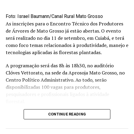
A avaliação inclui júri técnico, análise da história do
produto, júri popular e etapa final de premiação.
Foto: Israel Baumann/Canal Rural Mato Grosso
As inscrições para o Encontro Técnico dos Produtores
Cachaça de alambique
de Árvores de Mato Grosso já estão abertas. O evento
Também com inscrições até 31 de março, o concurso é
será realizado no dia 11 de setembro, em Cuiabá, e terá
destinado a produtores com produção anual de até 20
como foco temas relacionados à produtividade, manejo e
mil litros e conta com parceria do Sebrae Nacional.
tecnologias aplicadas às florestas plantadas.
O envio das amostras deve ser feito até 17 de abril. Os
A programação será das 8h às 18h30, no auditório
produtos concorrem nas categorias cachaça branca e
Clóves Vettorato, na sede da Aprosoja Mato Grosso, no
amarela.
Centro Político Administrativo. Ao todo, serão
disponibilizadas 100 vagas para produtores,
O processo de avaliação segue critérios técnicos, análise
pesquisadores e profissionais ligados à atividade
da história do produto, júri popular e etapa final.
florestal.
Azeite de oliva
A proposta é reunir diferentes elos da cadeia para
CONTINUE READING
discutir desafios e alternativas
para a produção de
Para o azeite de oliva, as inscrições vão até 30 de abril,
árvores no estado, aproximando conhecimento
com envio das amostras até 15 de maio.