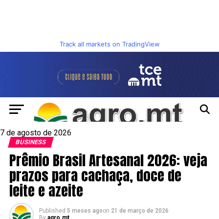
Track all markets on TradingView
7 de agosto de 2026
BUSINESS
Prêmio Brasil Artesanal 2026: veja
prazos para cachaça, doce de
leite e azeite
Published
5 meses ago
on
21 de março de 2026
By
agro.mt