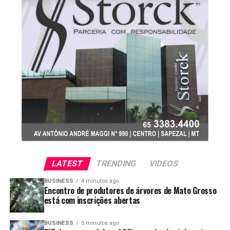
O post
Colheita de café no Brasil alcança 84% da safra
26/27, mas segue atrasada
apareceu primeiro em
Canal
Rural
.
LATEST
TRENDING
VIDEOS
BUSINESS
4 minutos ago
Encontro de produtores de árvores de Mato Grosso
está com inscrições abertas
BUSINESS
5 minutos ago