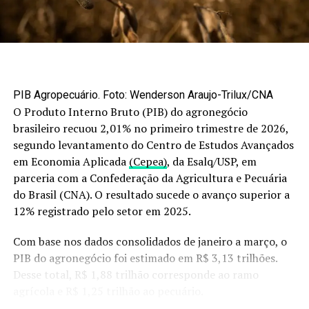
DON'T MISS
Agrotecnologia; Ranieri Souza, da CM Florestal; e o
Com queda na agricultura, CNA prevê recuo no
coronel Aluísio Metelo, da Ellos Soluções.
faturamento do agro em 2026
As inscrições podem ser feitas pela página do evento no
Sympla, onde também está disponível a programação
completa. As vagas são limitadas a 100 participantes.
PIB Agropecuário. Foto: Wenderson Araujo-Trilux/CNA
Inscrições e programação do Encontro Técnico dos
O Produto Interno Bruto (PIB) do agronegócio
Produtores de Árvores de Mato Grosso aqui.
brasileiro recuou 2,01% no primeiro trimestre de 2026,
segundo levantamento do Centro de Estudos Avançados
O encontro tem como parceiros a Embrapa, o
em Economia Aplicada
(Cepea)
, da Esalq/USP, em
IPEF/Esalq-USP, a Aprosoja Mato Grosso e o Fase-MT,
parceria com a Confederação da Agricultura e Pecuária
com patrocínio da CM Florestal, Ralyza Agrotecnologia
do Brasil (CNA). O resultado sucede o avanço superior a
e Ellos Soluções.
12% registrado pelo setor em 2025.
Com base nos dados consolidados de janeiro a março, o
Clique aqui, entre em nosso canal no WhatsApp
PIB do agronegócio foi estimado em R$ 3,13 trilhões.
do Canal Rural Mato Grosso e receba notícias em tempo
Desse total, R$ 1,88 trilhão corresponde ao ramo
real.
agrícola e R$ 1,25 trilhão ao pecuário.
O post Encontro de produtores de árvores de Mato