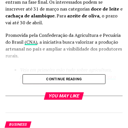
entram na fase final. Os interessados podem se
inscrever até 31 de março nas categorias
doce de leite
e
cachaça de alambique
. Para
azeite de oliva
, o prazo
vai até 30 de abril.
Promovida pela Confederação da Agricultura e Pecuária
do Brasil
(CNA)
, a iniciativa busca valorizar a produção
artesanal no país e ampliar a visibilidade dos produtores
rurais.
Veja em primeira mão tudo sobre agricultura,
pecuária, economia e previsão do tempo:
siga o
CONTINUE READING
Canal Rural no Google News!
Segundo a assessora técnica da CNA, Fernanda Silva, o
YOU MAY LIKE
programa, que chega à 14ª edição, tem contribuído para
fortalecer a credibilidade dos participantes e abrir novos
mercados.
BUSINESS
“Além de reconhecer a qualidade dos produtos, o prêmio