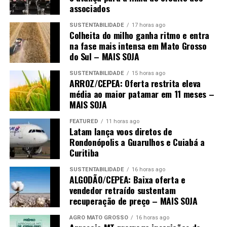
O
Canal Rural
não se responsabiliza pelas opiniões e
associados
conceitos emitidos nos textos desta sessão, sendo os
SUSTENTABILIDADE
17 horas ago
conteúdos de inteira responsabilidade de seus autores. A
Colheita do milho ganha ritmo e entra
empresa se reserva o direito de fazer ajustes no texto
na fase mais intensa em Mato Grosso
do Sul – MAIS SOJA
para adequação às normas de publicação.
SUSTENTABILIDADE
15 horas ago
O post
Javali: uma ameaça que o Brasil não pode mais
ARROZ/CEPEA: Oferta restrita eleva
ignorar
apareceu primeiro em
Canal Rural
.
média ao maior patamar em 11 meses –
MAIS SOJA
FEATURED
11 horas ago
Latam lança voos diretos de
Rondonópolis a Guarulhos e Cuiabá a
Curitiba
SUSTENTABILIDADE
16 horas ago
ALGODÃO/CEPEA: Baixa oferta e
vendedor retraído sustentam
recuperação de preço – MAIS SOJA
AGRO MATO GROSSO
16 horas ago