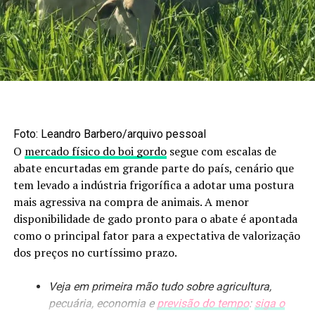
de incêndio.
A operação contou ainda com o apoio de oito brigadistas
da empresa. Ao todo, foram utilizados cerca de 30 mil
litros de água do reservatório do sistema de hidrantes da
unidade e aproximadamente 4.500 litros da viatura do
Corpo de Bombeiros. Após intenso trabalho de combate
e rescaldo para eliminar focos residuais, o incêndio foi
Foto: Leandro Barbero/arquivo pessoal
totalmente controlado e não houve registro de vítimas.
O
mercado físico do boi gordo
segue com escalas de
abate encurtadas em grande parte do país, cenário que
Ambientes vulneráveis
tem levado a indústria frigorífica a adotar uma postura
mais agressiva na compra de animais. A menor
Mas, afinal, o que torna ambientes como silos e unidades
disponibilidade de gado pronto para o abate é apontada
de secagem tão vulneráveis a incêndios e explosões?
como o principal fator para a expectativa de valorização
Segundo Leandro Ducioni, especialista em Áreas
dos preços no curtíssimo prazo.
Classificadas da Schmersal, episódios como esse seguem
um padrão técnico conhecido.
Veja em primeira mão tudo sobre agricultura,
“Muitas vezes existe a combinação de três fatores:
pecuária, economia e
previsão do tempo
:
siga o