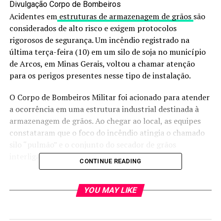
Divulgação Corpo de Bombeiros
Acidentes em
estruturas de armazenagem de grãos
são
considerados de alto risco e exigem protocolos
rigorosos de segurança. Um incêndio registrado na
última terça-feira (10) em um silo de soja no município
de Arcos, em Minas Gerais, voltou a chamar atenção
para os perigos presentes nesse tipo de instalação.
O Corpo de Bombeiros Militar foi acionado para atender
a ocorrência em uma estrutura industrial destinada à
armazenagem de grãos. Ao chegar ao local, as equipes
constataram que o foco do incêndio atingia o chamado
silo “pulmão” e o conjunto do secador de grãos
interligado à estrutura.
CONTINUE READING
De acordo com informações repassadas pelo gerente da
empresa, antes da chegada dos bombeiros, o material
YOU MAY LIKE
que estava no interior da secadora já havia sido retirado
pela própria equipe da unidade. Mesmo assim, ainda