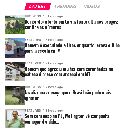
propriedades e ameace também nossa competitividade
LATEST
TRENDING
VIDEOS
internacional, é preciso reconhecer uma verdade
BUSINESS
5 horas ago
simples: o modelo atual não está funcionando.
Boi gordo: oferta curta sustenta alta nos preços;
confira os números
E quando uma estratégia deixa de produzir resultado,
insistir nela não é solução. É apenas adiar um problema
FEATURED
6 horas ago
Homem é executado a tiros enquanto levava o filho
que pode se tornar muito maior no futuro.
para a escola em MT
FEATURED
7 horas ago
Homem que agrediu mulher com coronhadas na
cabeça é preso com arsenal em MT
BUSINESS
7 horas ago
Javali: uma ameaça que o Brasil não pode mais
ignorar
FEATURED
8 horas ago
Sem consenso no PL, Wellington vê campanha
começar dividida…