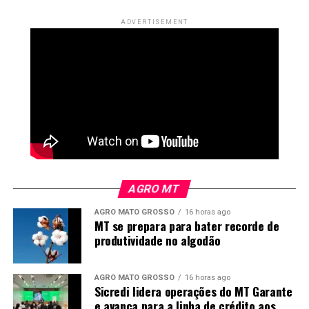
ADVERTISEMENT
AGRO MT
AGRO MATO GROSSO
16 horas ago
MT se prepara para bater recorde de
produtividade no algodão
*
Miguel Daoud
é comentarista de Economia e
Política do Canal Rural
AGRO MATO GROSSO
16 horas ago
Sicredi lidera operações do MT Garante
e avança para a linha de crédito aos