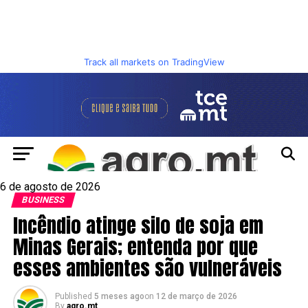
Track all markets on TradingView
6 de agosto de 2026
BUSINESS
Incêndio atinge silo de soja em
Minas Gerais; entenda por que
esses ambientes são vulneráveis
Published
5 meses ago
on
12 de março de 2026
By
agro.mt