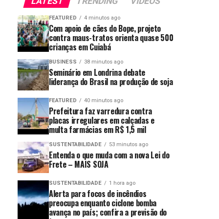
LATEST
TRENDING
VIDEOS
FEATURED
4 minutos ago
Com apoio de cães do Bope, projeto
contra maus-tratos orienta quase 500
crianças em Cuiabá
BUSINESS
38 minutos ago
Seminário em Londrina debate
liderança do Brasil na produção de soja
FEATURED
40 minutos ago
Prefeitura faz varredura contra
placas irregulares em calçadas e
multa farmácias em R$ 1,5 mil
SUSTENTABILIDADE
53 minutos ago
Entenda o que muda com a nova Lei do
Frete – MAIS SOJA
SUSTENTABILIDADE
1 hora ago
Alerta para focos de incêndios
preocupa enquanto ciclone bomba
avança no país; confira a previsão do