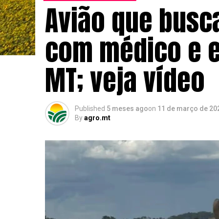
Avião que busca
com médico e e
MT; veja vídeo
Published
5 meses ago
on
11 de março de 20
By
agro.mt