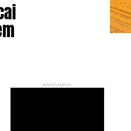
cai
em
ADVERTISEMENT