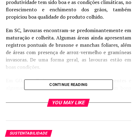
produtividade tem sido boa e as condições climáticas, no
florescimento e enchimento dos grãos, também
propiciou boa qualidade do produto colhido.
Em SC, lavouras encontram-se predominantemente em
maturação e colheita. Algumas áreas ainda apresentam
registros pontuais de brusone e manchas foliares, além
de áreas com presença de arroz-vermelho e gramíneas
invasoras. De uma forma geral, as lavouras estão em
boas condições.
Em GO, a colheita avança nas áreas remanescentes e
CONTINUE READING
algumas lavouras sob pivôs foram colhidas com bons
rendimentos. Na região de São Miguel do Araguaia, a
colheita avança de forma escalonada, com boas
YOU MAY LIKE
produtividades, e algumas áreas de arroz sequeiro estão
em maturação.
No MA, a semeadura de arroz sequeiro foi finalizada e as
SUSTENTABILIDADE