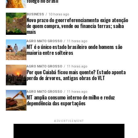
fôlego no Brasil
Figura 1. Análise de árvore de regressão mostrando os
BUSINESS
10 horas ago
Novo prazo do georreferenciamento exige atenção
principais fatores que explicam a variabilidade da
de quem compra, vende ou financia terras; saiba
produtividade da soja. Cada nó terminal exibe a produtividade
mais
-1
média (Mg ha
) e a porcentagem de observações de campo
AGRO MATO GROSSO
11 horas ago
que ele representa. Os painéis (A) e (C) mostram a
MT é o único estado brasileiro onde homens são
classificação dos grupos de alta produtividade (HY – Alta
maioria entre solteiros
produtividade) e baixa produtividade (LY, Baixa produtividade),
enquanto os painéis (B) e (D) apresentam a importância
AGRO MATO GROSSO
11 horas ago
relativa de cada variável na explicação da variação da
Por que Cuiabá ficou mais quente? Estudo aponta
produtividade. DOY (dia do ano).
perda de árvores, antigas obras do VLT
Além disso, os resultados mostraram que áreas
AGRO MATO GROSSO
11 horas ago
corrigidas com calcário apresentam produtividade
MT amplia consumo interno de milho e reduz
superior, aprofundado mais, conseguimos que calagens
dependência das exportações
anuais produziram maiores rendimentos do que
aplicações realizadas em intervalos maiores (Figura 2), o
ADVERTISEMENT
que se explica devido a que aplicações cada ano mantem
o pH do solo adequado, aumentando a disponibilidade de