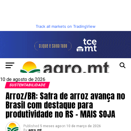
Track all markets on TradingView
10 de agosto de 2026
SUSTENTABILIDADE
Arroz/BR: Safra de arroz avança no
Brasil com destaque para
produtividade no RS – MAIS SOJA
Published
5 meses ago
on
10 de março de 2026
By
agro.mt