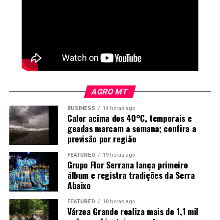
nutrientes, a eficiência dos fertilizantes e ajudando no
ótimo desenvolvimento e crescimento de raízes.
AGRO MT
BUSINESS
14 horas ago
Calor acima dos 40°C, temporais e
geadas marcam a semana; confira a
previsão por região
FEATURED
19 horas ago
Grupo Flor Serrana lança primeiro
Figura 2. Efeitos nas produtividades de soja e arroz em áreas
álbum e registra tradições da Serra
de terras baixas do Rio Grande do Sul. (A) Comparação da
Abaixo
produtividade da soja entre lavouras com e sem aplicação de
calcário. (B) Produtividade da soja em diferentes intervalos de
FEATURED
18 horas ago
tempo desde a última aplicação de calcário. Letras diferentes
Várzea Grande realiza mais de 1,1 mil
indicam diferenças estatisticamente significativas (teste de