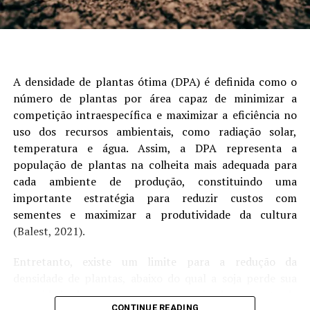
Autor:Conab
Site: Conab
RELATED TOPICS:
A densidade de plantas ótima (DPA) é definida como o
número de plantas por área capaz de minimizar a
UP NEXT
Milho/BR: Milho avança no Brasil: colheita do verão
competição intraespecífica e maximizar a eficiência no
cresce e safrinha já se aproxima de 76% – MAIS SOJA
uso dos recursos ambientais, como radiação solar,
temperatura e água. Assim, a DPA representa a
DON'T MISS
‘Produzir alimento com responsabilidade e
população de plantas na colheita mais adequada para
sustentabilidade é o que me move’, diz sojicultora de
cada ambiente de produção, constituindo uma
Guaíra (SP)
importante estratégia para reduzir custos com
sementes e maximizar a produtividade da cultura
(Balest, 2021).
Entretanto, existe um limite para a redução da
densidade de plantas, abaixo do qual a soja perde sua
capacidade de compensação por meio do aumento da
CONTINUE READING