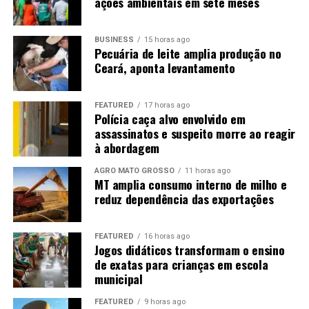
ações ambientais em sete meses
Tukey, p < 0,05).
BUSINESS
15 horas ago
Pecuária de leite amplia produção no
Ceará, aponta levantamento
Referências bibliográficas.
FEATURED
17 horas ago
Polícia caça alvo envolvido em
assassinatos e suspeito morre ao reagir
IRGA. Soja em rotação com arroz. 2023. Disponível em:
à abordagem
< https://irga.rs.gov.br/soja >, acesso: 01/07/2026
AGRO MATO GROSSO
11 horas ago
MT amplia consumo interno de milho e
RIBAS, G. G. et al. Assessing yield and economic impact
reduz dependência das exportações
of introducing soybean to the lowland rice system in
southern Brazil. Agricultural Systems, v. 188, p. 103036,
2021. Disponível em: <
FEATURED
16 horas ago
Jogos didáticos transformam o ensino
https://www.sciencedirect.com/science/article/abs/pii/S
de exatas para crianças em escola
via%3Dihub >, acceso: 01/07/2026
municipal
TAGLIAPIETRA, E. L. et al. Biophysical and management
FEATURED
9 horas ago