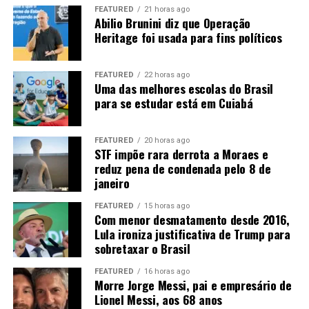
FEATURED
21 horas ago
Abilio Brunini diz que Operação
A onça-parda é exclusivamente carnívora, mas
Heritage foi usada para fins políticos
apresenta uma dieta bastante variada. De acordo com o
Instituto Onçafari, é uma das espécies mais generalistas
entre os felinos e consegue se adaptar à disponibilidade
FEATURED
22 horas ago
Uma das melhores escolas do Brasil
de alimento. Quando não encontra presas maiores, pode
para se estudar está em Cuiabá
se alimentar de animais como lagartos, aves e até
insetos.
FEATURED
20 horas ago
STF impõe rara derrota a Moraes e
A forma de caça também apresenta diferenças em
reduz pena de condenada pelo 8 de
relação à onça-pintada. A onça-parda geralmente mata
janeiro
suas presas por meio de uma mordida no pescoço,
provocando asfixia. Depois, costuma começar a se
FEATURED
15 horas ago
Com menor desmatamento desde 2016,
alimentar pela região das costelas, do abdômen e das
Lula ironiza justificativa de Trump para
vísceras.
sobretaxar o Brasil
Quando não consome toda a presa, o animal pode
FEATURED
16 horas ago
esconder a carcaça utilizando folhas, terra e galhos.
Morre Jorge Messi, pai e empresário de
Lionel Messi, aos 68 anos
Dessa forma, consegue retornar ao local