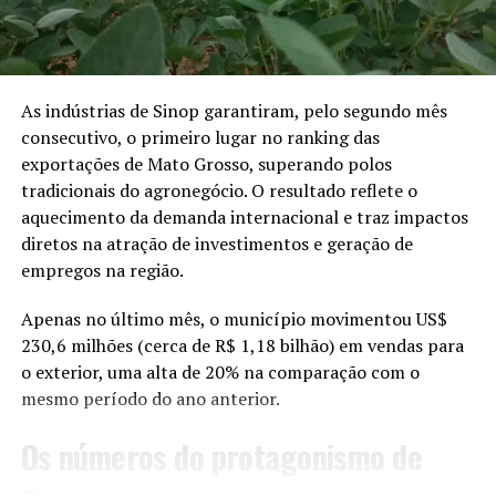
(como o Onçafari, SEMA e
o CRAS). Nesse tempo ele
ganhou peso, realizou
exames e tratamentos.
As indústrias de Sinop garantiram, pelo segundo mês
consecutivo, o primeiro lugar no ranking das
Ele ganhou mais de 15kg
exportações de Mato Grosso, superando polos
até estar apto para a
tradicionais do agronegócio. O resultado reflete o
aquecimento da demanda internacional e traz impactos
soltura”, afirmou Marcos.
diretos na atração de investimentos e geração de
empregos na região.
Após o resgate, o animal foi encaminhado para a
Apenas no último mês, o município movimentou US$
Secretaria de Estado de Meio Ambiente de Mato Grosso
230,6 milhões (cerca de R$ 1,18 bilhão) em vendas para
(Sema-MT), em Cuiabá, onde recebeu os primeiros
o exterior, uma alta de 20% na comparação com o
cuidados e passou por exames. Depois, foi levado ao
mesmo período do ano anterior.
Centro de Reabilitação de Animais Silvestres (CRAS), em
Campo Grande (MS), onde continuou o tratamento e a
Os números do protagonismo de
recuperação.