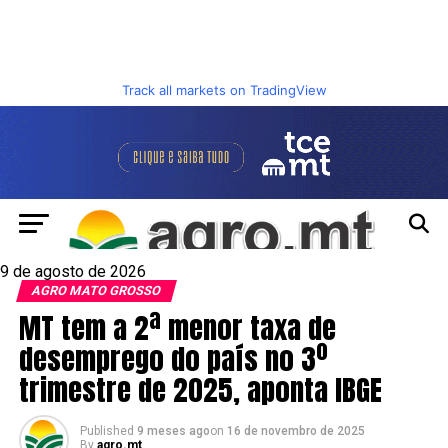
Track all markets on TradingView
9 de agosto de 2026
AGRO MATO GROSSO
MT tem a 2ª menor taxa de
desemprego do país no 3º
trimestre de 2025, aponta IBGE
Published
9 meses ago
on
16 de novembro de 2025
By
agro.mt