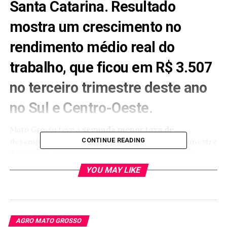
Santa Catarina. Resultado
mostra um crescimento no
rendimento médio real do
trabalho, que ficou em R$ 3.507
no terceiro trimestre deste ano
no Sul e Centro-Oeste.
Mato Grosso teve a
segunda menor
taxa de
desemprego do país
, com 2,3%, no terceiro trimestre
CONTINUE READING
deste ano
, de acordo com a Pesquisa Nacional por
Amostra de Domicílios Contínua (PNAD Contínua), do
YOU MAY LIKE
Instituto Brasileiro de Geografia e Estatística (IBGE). Os
dados foram divulgados na sexta-feira (14).
O estado fica empatado com Santa Catarina, também
AGRO MATO GROSSO
com o mesmo percentual, mas seguido por Rondônia e