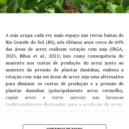
logísticas exerceram papel importante na formação das
Mais informações: https://calice.ai/eng/
cotações estaduais, reduzindo o impacto das oscilações
do mercado internacional sobre o produtor”, avalia o
Fonte:
Assessoria de Imprensa Calice
analista de Economia da Aprosoja/MS, Rafael Gimenes.
A soja ocupa cada vez mais espaço nas terras baixas do
Outro ponto de destaque foi o avanço da
Rio Grande do Sul (RS), nós últimos anos cerca de 60%
comercialização da safra. Na soja, as vendas atingiram
das áreas de arroz realizam rotação com soja (IRGA,
73% da produção estimada, crescimento de nove pontos
RELATED TOPICS:
2023, Ribas et al., 2021) isso como consequência do
percentuais em julho. Embora o percentual permaneça
aumento nos custos de produção do arroz junto ao
UP NEXT
ligeiramente abaixo do registrado no ciclo anterior, o
Em setembro, IBGE prevê safra de 341,9 milhões de
aumento da pressão de plantas daninhas, embora a
ritmo foi impulsionado pela recuperação dos preços ao
toneladas para 2025 – MAIS SOJA
rotação com soja em áreas de arroz seja uma alternativa
longo do mês.
para diminuir os custos de produção e a pressão de
DON'T MISS
Previsão do tempo de 13/out a 28/out de 2025 para a
plantas daninhas (principalmente arroz vermelho,
No milho, a comercialização chegou a 38,5% da
Metade Sul do RS – MAIS SOJA
capim arroz e entre outros) nas lavouras
produção estimada, avanço de oito pontos percentuais
tradicionalmente destinadas para a produção de arroz,
em relação ao mês anterior. Apesar da evolução, o índice
tem se observado que a produtividade da soja ainda
ainda permanece abaixo da safra passada, refletindo
permanece em níveis considerados baixos (aprox. 3.0
uma postura mais cautelosa dos produtores diante das
1
ton ha-
), sendo tanto fatores ambientais (como
perspectivas para o mercado futuro.