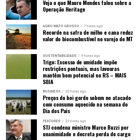
Veja o que Mauro Mendes falou sobre a
Diante disso, o que favorecerá o mercado será a
Operação Heritage
manutenção das compras chinesas, o que ainda não é
uma certeza, apesar dos sinais positivos dos últimos
dias.
AGRO MATO GROSSO
7 horas ago
Recorde na safra de milho e cana reduz
valor do biocombustível no varejo de MT
SUSTENTABILIDADE
9 horas ago
Trigo: Excesso de umidade impõe
restrições pontuais, mas lavouras
mantêm bom potencial no RS – MAIS
Fonte:
Informativo CEEMA UNIJUÍ, do prof. Dr.
SOJA
Argemiro Luís Brum¹
BUSINESS
23 horas ago
Preços do boi gordo sobem no atacado
1
–
Professor Titular do PPGDR da UNIJUÍ, doutor em
com consumo aquecido na semana do
Economia Internacional pela EHESS de Paris-França,
Dia dos Pais
coordenador, pesquisador e analista de mercado da
CEEMA (FIDENE/UNIJUÍ).
FEATURED
22 horas ago
STJ condena ministro Marco Buzzi por
unanimidade e decreta perda de cargo