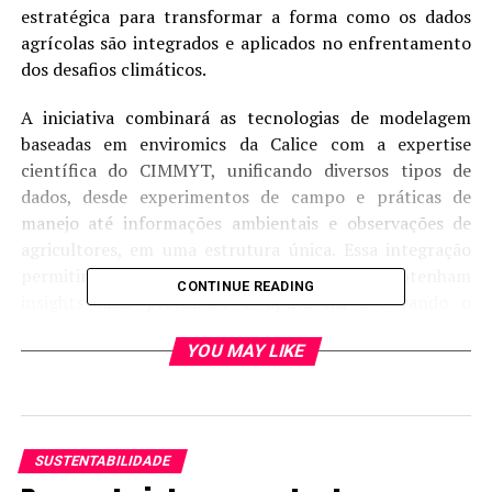
estratégica para transformar a forma como os dados
agrícolas são integrados e aplicados no enfrentamento
dos desafios climáticos.
A iniciativa combinará as tecnologias de modelagem
baseadas em enviromics da Calice com a expertise
científica do CIMMYT, unificando diversos tipos de
dados, desde experimentos de campo e práticas de
manejo até informações ambientais e observações de
agricultores, em uma estrutura única. Essa integração
permitirá que pesquisadores e profissionais obtenham
CONTINUE READING
insights mais profundos e aplicáveis, acelerando o
desenvolvimento de cultivos mais produtivos e
YOU MAY LIKE
sustentáveis.
Entre os principais objetivos da parceria, pode-se
destacar o desenvolvimento de novas variedades de
milho e trigo mais tolerantes à seca e ao calor, e a
SUSTENTABILIDADE
otimização do uso de variedades existentes,