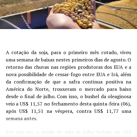
Laura Toledo (Comunicação Sistema Famasul)
seguido de data de semeadura, fósforo, potássio e
presença de camada compactada (Figura 1).
Site: Aprosoja/MS
A cotação da soja, para o primeiro mês cotado, viveu
uma semana de baixas nestes primeiros dias de agosto. O
retorno das chuvas nas regiões produtoras dos EUA e a
nova possibilidade de cessar-fogo entre EUA e Irã, além
da confirmação de que a safra continua positiva na
América do Norte, trouxeram o mercado para baixo
desde o final de julho. Com isso, o bushel da oleaginosa
veio a US$ 11,57 no fechamento desta quinta-feira (06),
após US$ 11,51 na véspera, contra US$ 11,77 uma
Figura 1. Análise de árvore de regressão mostrando os
semana antes.
principais fatores que explicam a variabilidade da
produtividade da soja. Cada nó terminal exibe a produtividade
Por sua vez, a média do mês de julho fechou em US$