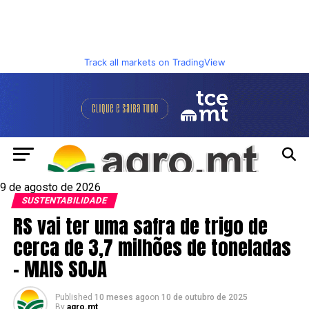
Track all markets on TradingView
9 de agosto de 2026
SUSTENTABILIDADE
RS vai ter uma safra de trigo de
cerca de 3,7 milhões de toneladas
– MAIS SOJA
Published
10 meses ago
on
10 de outubro de 2025
By
agro.mt