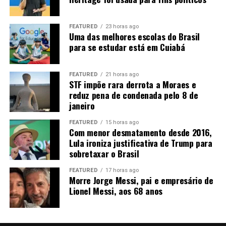
manutenção das compras chinesas, o que ainda não é
uma certeza, apesar dos sinais positivos dos últimos
dias.
FEATURED
23 horas ago
Uma das melhores escolas do Brasil
para se estudar está em Cuiabá
FEATURED
21 horas ago
STF impõe rara derrota a Moraes e
reduz pena de condenada pelo 8 de
janeiro
Fonte:
Informativo CEEMA UNIJUÍ, do prof. Dr.
Argemiro Luís Brum¹
FEATURED
15 horas ago
Com menor desmatamento desde 2016,
1
–
Professor Titular do PPGDR da UNIJUÍ, doutor em
Lula ironiza justificativa de Trump para
sobretaxar o Brasil
Economia Internacional pela EHESS de Paris-França,
coordenador, pesquisador e analista de mercado da
FEATURED
17 horas ago
CEEMA (FIDENE/UNIJUÍ).
Morre Jorge Messi, pai e empresário de
Lionel Messi, aos 68 anos