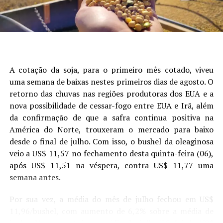
presença de camada compactada (Figura 1).
Site: Aprosoja/MS
A cotação da soja, para o primeiro mês cotado, viveu
uma semana de baixas nestes primeiros dias de agosto. O
retorno das chuvas nas regiões produtoras dos EUA e a
nova possibilidade de cessar-fogo entre EUA e Irã, além
da confirmação de que a safra continua positiva na
América do Norte, trouxeram o mercado para baixo
desde o final de julho. Com isso, o bushel da oleaginosa
veio a US$ 11,57 no fechamento desta quinta-feira (06),
após US$ 11,51 na véspera, contra US$ 11,77 uma
Figura 1. Análise de árvore de regressão mostrando os
semana antes.
principais fatores que explicam a variabilidade da
produtividade da soja. Cada nó terminal exibe a produtividade
Por sua vez, a média do mês de julho fechou em US$
-1
média (Mg ha
) e a porcentagem de observações de campo
11,96/bushel, com aumento de 6,2% sobre a média de
que ele representa. Os painéis (A) e (C) mostram a
junho. Um ano atrás, a média de julho/25 foi de US$