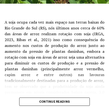
cotações estaduais, reduzindo o impacto das oscilações
RELATED TOPICS:
do mercado internacional sobre o produtor”, avalia o
UP NEXT
analista de Economia da Aprosoja/MS, Rafael Gimenes.
Chuvas devem atingir boa parte do Brasil na próxima
semana – Rural Clima – MAIS SOJA
A soja ocupa cada vez mais espaço nas terras baixas do
Outro ponto de destaque foi o avanço da
Rio Grande do Sul (RS), nós últimos anos cerca de 60%
comercialização da safra. Na soja, as vendas atingiram
DON'T MISS
das áreas de arroz realizam rotação com soja (IRGA,
Chicago/CBOT: Soja em baixa com realização de lucros
73% da produção estimada, crescimento de nove pontos
pela ausência de relatórios oficiais – MAIS SOJA
2023, Ribas et al., 2021) isso como consequência do
percentuais em julho. Embora o percentual permaneça
aumento nos custos de produção do arroz junto ao
ligeiramente abaixo do registrado no ciclo anterior, o
aumento da pressão de plantas daninhas, embora a
ritmo foi impulsionado pela recuperação dos preços ao
rotação com soja em áreas de arroz seja uma alternativa
longo do mês.
para diminuir os custos de produção e a pressão de
plantas daninhas (principalmente arroz vermelho,
No milho, a comercialização chegou a 38,5% da
capim arroz e entre outros) nas lavouras
produção estimada, avanço de oito pontos percentuais
tradicionalmente destinadas para a produção de arroz,
em relação ao mês anterior. Apesar da evolução, o índice
tem se observado que a produtividade da soja ainda
ainda permanece abaixo da safra passada, refletindo
permanece em níveis considerados baixos (aprox. 3.0
uma postura mais cautelosa dos produtores diante das
1
ton ha-
), sendo tanto fatores ambientais (como
perspectivas para o mercado futuro.
CONTINUE READING
disponibilidade hídrica) ou de manejo os que geram essas