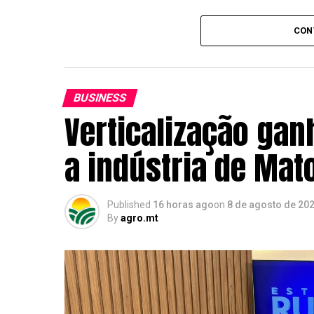
Veja em primeira mão tudo sobre agri
CON
o Canal Rural no Google News!
“Depois de dois anos de safras muito p
porém com área maior. Nos últimos ano
BUSINESS
na faixa de 15%, com sistemas de planti
Verticalização gan
tanto a produtividade quanto a qualidad
a indústria de Mat
Segundo Albuquerque, a safra recorde a
Brasil no mercado internacional. Apesar
poderiam ter sido ainda mais expressiv
Published
16 horas ago
on
8 de agosto de 20
conflitos internacionais.
By
agro.mt
“Poderia ter sido mais não fosse o conf
tenhamos tido um aumento acima de 20
mínimo, dobrado esse volume”, disse.