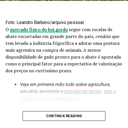
desenvolvimento. São anos de estudos, testes de campo,
avaliações de segurança e análises regulatórias que
envolvem pesquisadores, universidades e empresas. Um
Foto: Leandro Barbero/arquivo pessoal
processo que garante qualidade, eficácia e segurança
O
mercado físico do boi gordo
segue com escalas de
para produtores e consumidores.
abate encurtadas em grande parte do país, cenário que
tem levado a indústria frigorífica a adotar uma postura
Quando o produtor recorre a insumos piratas, ele não
mais agressiva na compra de animais. A menor
apenas coloca sua lavoura em risco: ele mina o
disponibilidade de gado pronto para o abate é apontada
investimento em ciência e tecnologia. Isso desestimula a
como o principal fator para a expectativa de valorização
inovação e compromete o futuro do agronegócio, que
dos preços no curtíssimo prazo.
depende justamente de novas soluções para enfrentar
pragas, mudanças climáticas e o desafio de produzir
Veja em primeira mão tudo sobre agricultura,
mais de forma sustentável. Valorizar o trabalho da
pecuária, economia e
previsão do tempo
:
siga o
ciência é também proteger o agro de práticas
Canal Rural no Google News!
criminosas.
No mercado interno, a expectativa é de avanço nos
Hoje, a realidade é dura: para quem pratica esse tipo de
preços da carne bovina no atacado, com a combinação
CONTINUE READING
crime, as penas ainda compensam. O risco jurídico é
da entrada dos salários na economia e o aumento da
baixo, enquanto o ganho financeiro é alto. Essa equação,