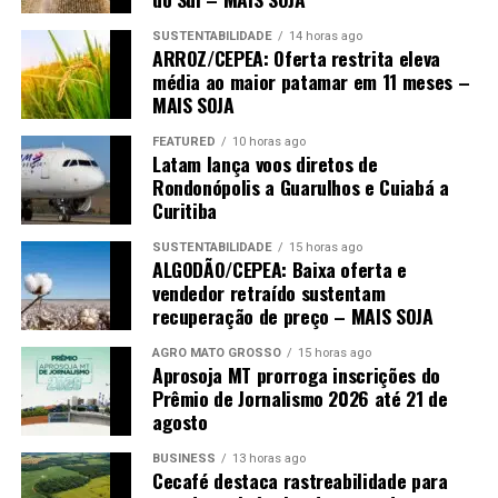
SUSTENTABILIDADE
14 horas ago
O post
Javali: uma ameaça que o Brasil não pode mais
ARROZ/CEPEA: Oferta restrita eleva
ignorar
apareceu primeiro em
Canal Rural
.
média ao maior patamar em 11 meses –
MAIS SOJA
FEATURED
10 horas ago
Latam lança voos diretos de
Rondonópolis a Guarulhos e Cuiabá a
Curitiba
SUSTENTABILIDADE
15 horas ago
ALGODÃO/CEPEA: Baixa oferta e
vendedor retraído sustentam
recuperação de preço – MAIS SOJA
AGRO MATO GROSSO
15 horas ago
Aprosoja MT prorroga inscrições do
Prêmio de Jornalismo 2026 até 21 de
agosto
BUSINESS
13 horas ago
Cecafé destaca rastreabilidade para