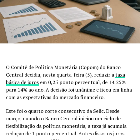
outros países para entender que prevenir custa muito
menos do que remediar.
A legislação não é o problema
Existe uma ideia equivocada de que a lei impede o
controle desses animais.
Não impede.
O Comitê de Política Monetária (Copom) do Banco
A legislação brasileira autoriza o manejo e o controle
Central decidiu, nesta quarta-feira (5), reduzir a
taxa
populacional, desde que sejam obedecidas regras
básica de juros
em 0,25 ponto percentual, de 14,25%
técnicas e ambientais.
para 14% ao ano. A decisão foi unânime e ficou em linha
com as expectativas do mercado financeiro.
Então, por que a população continua aumentando?
Este foi o quarto corte consecutivo da Selic. Desde
Porque o modelo adotado simplesmente não está
março, quando o Banco Central iniciou um ciclo de
conseguindo acompanhar a velocidade de reprodução e
flexibilização da política monetária, a taxa já acumula
dispersão da espécie.
redução de 1 ponto percentual. Antes disso, os juros