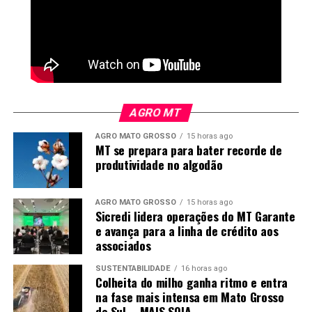
AGRO MT
AGRO MATO GROSSO
15 horas ago
MT se prepara para bater recorde de
produtividade no algodão
*
Miguel Daoud
é comentarista de Economia e
Política do Canal Rural
AGRO MATO GROSSO
15 horas ago
Sicredi lidera operações do MT Garante
e avança para a linha de crédito aos
O
Canal Rural
não se responsabiliza pelas opiniões e
associados
conceitos emitidos nos textos desta sessão, sendo os
SUSTENTABILIDADE
16 horas ago
conteúdos de inteira responsabilidade de seus autores. A
Colheita do milho ganha ritmo e entra
empresa se reserva o direito de fazer ajustes no texto
na fase mais intensa em Mato Grosso
do Sul – MAIS SOJA
para adequação às normas de publicação.