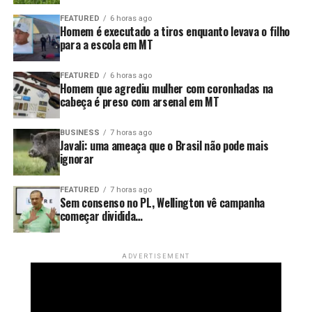
E quando uma estratégia deixa de produzir resultado,
insistir nela não é solução. É apenas adiar um problema
FEATURED
6 horas ago
Homem é executado a tiros enquanto levava o filho
que pode se tornar muito maior no futuro.
para a escola em MT
FEATURED
6 horas ago
Homem que agrediu mulher com coronhadas na
cabeça é preso com arsenal em MT
BUSINESS
7 horas ago
Javali: uma ameaça que o Brasil não pode mais
ignorar
FEATURED
7 horas ago
Sem consenso no PL, Wellington vê campanha
começar dividida…
ADVERTISEMENT