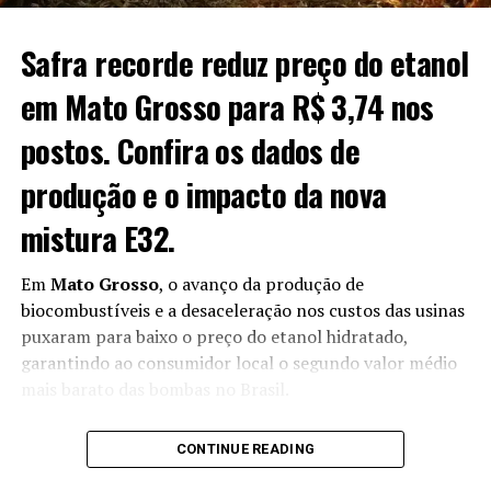
Safra recorde reduz preço do etanol
em Mato Grosso para R$ 3,74 nos
postos. Confira os dados de
produção e o impacto da nova
mistura E32.
Em
Mato Grosso
, o avanço da produção de
biocombustíveis e a desaceleração nos custos das usinas
puxaram para baixo o preço do etanol hidratado,
garantindo ao consumidor local o segundo valor médio
mais barato das bombas no Brasil.
O cenário reflete a expansão da safra 2026/2027,
CONTINUE READING
estimada em 8,4 bilhões de litros — um salto de 16,08%
frente aos 7,2 bilhões colhidos no ciclo passado,