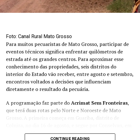
relação à semana anterior, sustentada pela menor
oferta do grão no estado. Em sentido oposto, os
contratos da oleaginosa na Bolsa de Chicago recuaram
3,51%, pressionados pela queda das cotações do
petróleo Brent. Já o óleo de soja registrou valorização
Foto: Canal Rural Mato Grosso
semanal de 0,91%, alcançando média de R$ 5.964,49 por
Para muitos pecuaristas de Mato Grosso, participar de
tonelada, impulsionado pela demanda externa.
eventos técnicos significa enfrentar quilômetros de
estrada até os grandes centros. Para aproximar esse
conhecimento das propriedades, seis distritos do
interior do Estado vão receber, entre agosto e setembro,
encontros voltados a decisões que influenciam
diretamente o resultado da pecuária.
A programação faz parte do
Acrimat Sem Fronteiras
,
que terá duas rotas pelo Norte e Noroeste de Mato
Grosso. A primeira começa em Guariba, distrito de
Colniza, no dia 16 de agosto, e segue por Conselvan, em
Aripuanã (19 de agosto), e Gleba Tibagi, em Brasnorte
CONTINUE READING