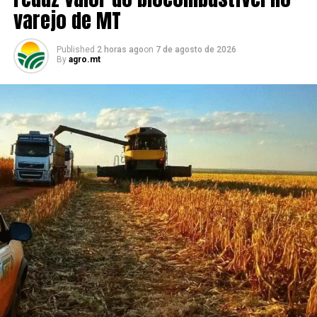
varejo de MT
*Sob supervisão de Luis Roberto Toledo
Published
2 horas ago
on
7 de agosto de 2026
By
agro.mt
RELATED TOPICS:
UP NEXT
Impulsionada pelo milho, produção de grãos na
Argentina deve ser recorde
DON'T MISS
Entidades do agro de MT comemoram suspensão da
Moratória da Soja a partir de 1º de janeiro de 2026