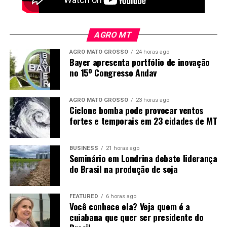
AGRO MT
AGRO MATO GROSSO
24 horas ago
Bayer apresenta portfólio de inovação
no 15º Congresso Andav
Produção recorde em Mato Grosso
AGRO MATO GROSSO
23 horas ago
Ciclone bomba pode provocar ventos
O Imea consolidou a área cultivada de milho da safra
fortes e temporais em 23 cidades de MT
2025/26 em Mato Grosso em 7,43 milhões de hectares,
aumento de 2,41% sobre a temporada anterior e 7,53%
BUSINESS
21 horas ago
acima da média dos últimos cinco anos. O volume
Seminário em Londrina debate liderança
representa a segunda maior área da série histórica do
do Brasil na produção de soja
Instituto, atrás apenas da safra 2022/23.
FEATURED
6 horas ago
A produtividade foi estimada em 128,67 sacas por
Você conhece ela? Veja quem é a
hectare, praticamente estável em relação ao
cuiabana que quer ser presidente do
levantamento anterior. Segundo o Instituto, as boas