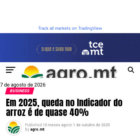
Track all markets on TradingView
7 de agosto de 2026
BUSINESS
Em 2025, queda no Indicador do
arroz é de quase 40%
Published
10 meses ago
on
1 de outubro de 2025
By
agro.mt