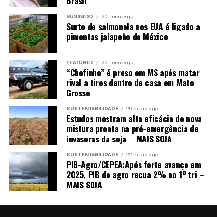
Brasil
condições climáticas ao longo do ciclo, especialmente a
BUSINESS
20 horas ago
distribuição favorável das chuvas, sustentaram o elevado
Surto de salmonela nos EUA é ligado a
potencial produtivo.
pimentas jalapeño do México
Com isso, a produção estadual foi projetada em 57,39
FEATURED
20 horas ago
milhões de toneladas, alta de 3,53% frente à safra
“Chefinho” é preso em MS após matar
passada e 23,85% acima da média dos últimos cinco
rival a tiros dentro de casa em Mato
anos, estabelecendo um novo recorde para a série
Grosso
histórica do Imea.
SUSTENTABILIDADE
20 horas ago
Estudos mostram alta eficácia de nova
mistura pronta na pré-emergência de
invasoras da soja – MAIS SOJA
SUSTENTABILIDADE
22 horas ago
PIB-Agro/CEPEA:Após forte avanço em
2025, PIB do agro recua 2% no 1º tri –
MAIS SOJA