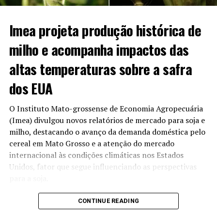
O panorama econômico da bioenergia no estado
Imea projeta produção histórica de
apresenta os seguintes destaques:
milho e acompanha impactos das
Vantagem no varejo:
Com média de R$ 3,74/l, os
altas temperaturas sobre a safra
postos mato-grossenses perdem em preço baixo
apenas para São Paulo (R$ 3,70/l).
dos EUA
Comparativo anual:
O valor praticado hoje
representa um recuo de 5,79% em relação ao
O Instituto Mato-grossense de Economia Agropecuária
mesmo período de 2025, quando o litro custava R$
(Imea) divulgou novos relatórios de mercado para soja e
3,97.
milho, destacando o avanço da demanda doméstica pelo
cereal em Mato Grosso e a atenção do mercado
Volume de produção:
O estado mantém o
internacional às condições climáticas nos Estados
segundo lugar no ranking de fabricação de
Unidos, fator que segue influenciando as perspectivas
combustível limpo no país, ficando atrás apenas do
para a soja.
mercado paulista.
Adoção da gasolina E32 e
No caso da soja, o Imea ressalta que as altas
CONTINUE READING
temperaturas registradas nas últimas semanas nos