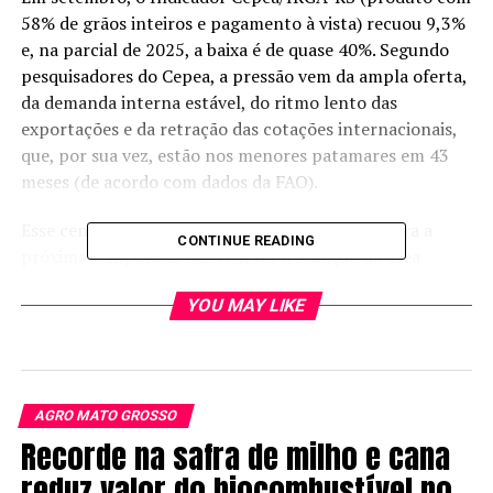
58% de grãos inteiros e pagamento à vista) recuou 9,3%
e, na parcial de 2025, a baixa é de quase 40%. Segundo
pesquisadores do Cepea, a pressão vem da ampla oferta,
da demanda interna estável, do ritmo lento das
exportações e da retração das cotações internacionais,
que, por sua vez, estão nos menores patamares em 43
meses (de acordo com dados da FAO).
Esse cenário pressiona as margens esperadas para a
CONTINUE READING
próxima temporada e deve levar à redução da área
destinada ao arroz no País.
YOU MAY LIKE
No mercado internacional, o comportamento é
semelhante. Dados da FAO indicam que o índice global
de preços do arroz beneficiado caiu para 101,4 pontos
em agosto, 2,03% abaixo de julho e 24,33% inferior a
AGRO MATO GROSSO
agosto de 2024. Entre 18 países analisados, 16
Recorde na safra de milho e cana
registraram quedas expressivas, com destaque para
reduz valor do biocombustível no
Brasil, Argentina e Uruguai.