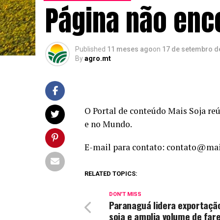
Página não enc
Published
11 meses ago
on
17 de setembro d
By
agro.mt
O Portal de conteúdo Mais Soja reún
e no Mundo.
E-mail para contato: contato@mai
RELATED TOPICS:
DON'T MISS
Paranaguá lidera exportaçã
soja e amplia volume de fare