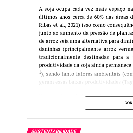
A soja ocupa cada vez mais espaço nas
últimos anos cerca de 60% das áreas d
FONTE
Ribas et al., 2021) isso como consequê
junto ao aumento da pressão de planta
Autor:Crislaine Oliveira (Comunicação
de arroz seja uma alternativa para dimi
Sistema Famasul)
daninhas (principalmente arroz verme
tradicionalmente destinadas para a
Site: Aprosoja/MS
produtividade da soja ainda permanece e
1
), sendo tanto fatores ambientais (co
geram essas baixas produtividades (Tagli
Pesquisadores da Equipe FieldCrops, d
publicaram na Agronomy Journal um est
CON
em terras baixas do Rio Grande do Sul,
objetivo foi identificar quais pr
produtividade entre áreas de alta e bai
SUSTENTABILIDADE