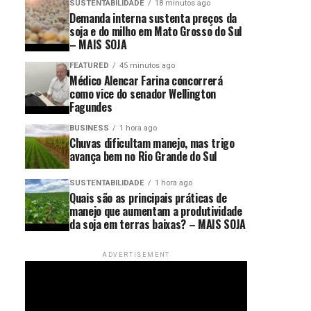
SUSTENTABILIDADE
18 minutos ago
Demanda interna sustenta preços da
soja e do milho em Mato Grosso do Sul
– MAIS SOJA
FEATURED
45 minutos ago
Médico Alencar Farina concorrerá
como vice do senador Wellington
Fagundes
BUSINESS
1 hora ago
Chuvas dificultam manejo, mas trigo
avança bem no Rio Grande do Sul
SUSTENTABILIDADE
1 hora ago
Quais são as principais práticas de
manejo que aumentam a produtividade
da soja em terras baixas? – MAIS SOJA
ADVERTISEMENT