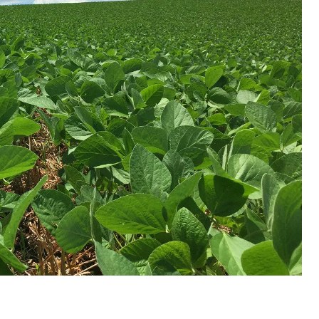
mente abaixo do registrado no ciclo anterior, o
o dos preços ao longo do mês.
a 38,5% da produção estimada, avanço de oito
 anterior. Apesar da evolução, o índice ainda
 refletindo uma postura mais cautelosa dos
 o mercado futuro.
istinto entre as duas culturas revela diferentes
“A soja apresenta um ambiente mais favorável,
es e pela demanda internacional consistente. Já
ctativas de ampla oferta global, o que limita a
az com que muitos produtores mantenham uma
ialização”.
ndo
aqui.