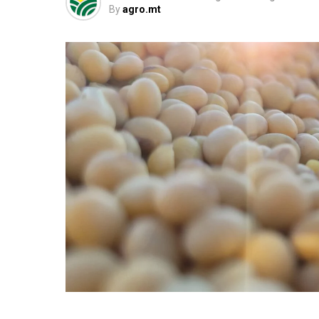
By
agro.mt