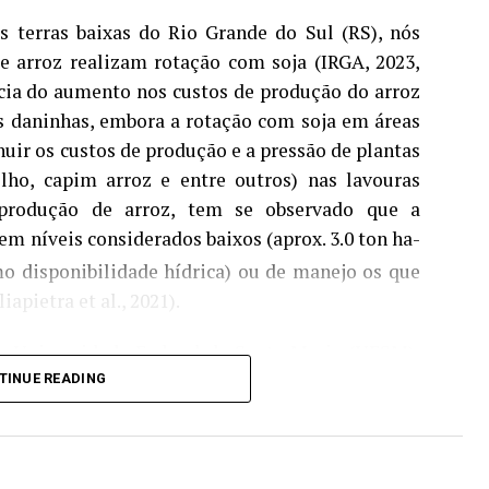
 terras baixas do Rio Grande do Sul (RS), nós
e arroz realizam rotação com soja (IRGA, 2023,
ncia do aumento nos custos de produção do arroz
s daninhas, embora a rotação com soja em áreas
 Aprosoja/MS) e Laura Toledo (Comunicação
nuir os custos de produção e a pressão de plantas
lho, capim arroz e entre outros) nas lavouras
 produção de arroz, tem se observado que a
m níveis considerados baixos (aprox. 3.0 ton ha-
mo disponibilidade hídrica) ou de manejo os que
apietra et al., 2021).
a Universidade Federal de Santa Maria (UFSM),
udo que avaliou 240 lavouras comerciais de soja
TINUE READING
 ao longo de seis safras (2015/16 a 2021/22). O
áticas de manejo explicam as diferenças de
xa performance.