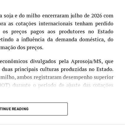
 soja e do milho encerraram julho de 2026 com
a as cotações internacionais tenham perdido
 os preços pagos aos produtores no Estado
etindo a influência da demanda doméstica, do
ormação dos preços.
 econômicos divulgados pela Aprosoja/MS, que
duas principais culturas produzidas no Estado.
 e milho, ambos registraram desempenho superior
OT) durante o período de ajuste das cotações
nçou R$ 119,90 por saca em julho, alta de 2,75%
TINUE READING
O mercado foi favorecido pela retomada das
valorização das cotações internacionais ao longo
rcado futuro, os contratos para novembro