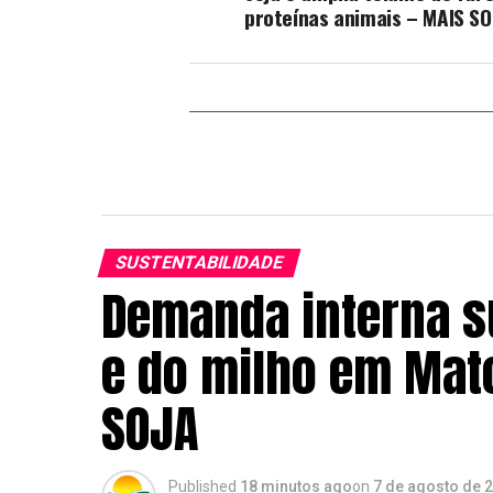
proteínas animais – MAIS SO
SUSTENTABILIDADE
Demanda interna s
e do milho em Mato
SOJA
Published
18 minutos ago
on
7 de agosto de 