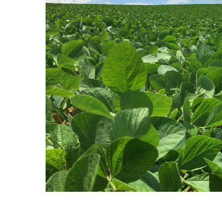
Embora o percentual permaneça ligeira
ritmo foi impulsionado pela recuperaçã
No milho, a comercialização chegou 
pontos percentuais em relação ao mês
permanece abaixo da safra passada,
produtores diante das perspectivas para
Para Rafael Gimenes, o comportamento d
expectativas para os próximos meses. 
sustentado pela retomada das exportaçõ
o milho segue influenciado pelas expe
recuperação dos preços futuros e f
estratégia mais conservadora na comerc
Os boletins podem ser acessados clica
Fonte:
Aprosoja/MS