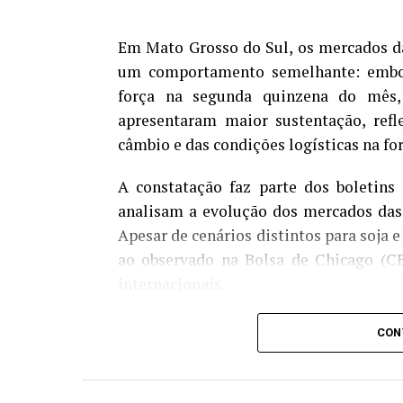
Em Mato Grosso do Sul, os mercados da
um comportamento semelhante: embor
força na segunda quinzena do mês,
apresentaram maior sustentação, refl
câmbio e das condições logísticas na f
A constatação faz parte dos boletins
analisam a evolução dos mercados das 
Apesar de cenários distintos para soja
ao observado na Bolsa de Chicago (CB
internacionais.
Na soja, o preço médio disponível alca
CON
em relação ao mesmo mês de 2025. 
exportações após a entressafra e pela 
da primeira metade do mês. No me