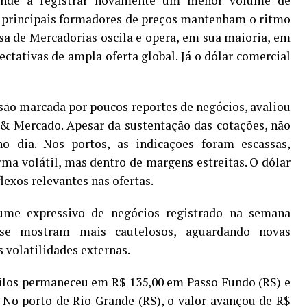
tende a registrar novamente um menor volume de
os principais formadores de preços mantenham o ritmo
lsa de Mercadorias oscila e opera, em sua maioria, em
ectativas de ampla oferta global. Já o dólar comercial
são marcada por poucos reportes de negócios, avaliou
as & Mercado. Apesar da sustentação das cotações, não
 dia. Nos portos, as indicações foram escassas,
ma volátil, mas dentro de margens estreitas. O dólar
exos relevantes nas ofertas.
lume expressivo de negócios registrado na semana
 se mostram mais cautelosos, aguardando novas
 volatilidades externas.
uilos permaneceu em R$ 135,00 em Passo Fundo (RS) e
 No porto de Rio Grande (RS), o valor avançou de R$