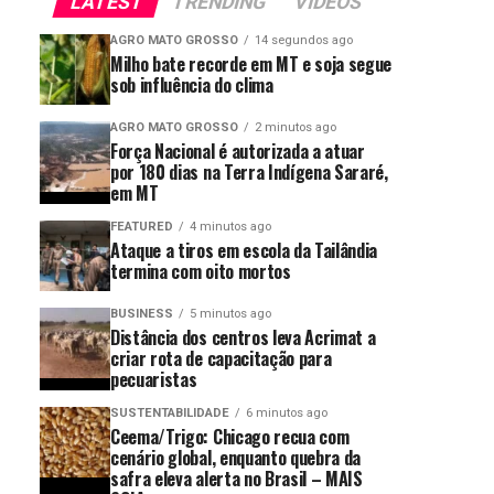
LATEST
TRENDING
VIDEOS
AGRO MATO GROSSO
14 segundos ago
Milho bate recorde em MT e soja segue
sob influência do clima
AGRO MATO GROSSO
2 minutos ago
Força Nacional é autorizada a atuar
por 180 dias na Terra Indígena Sararé,
em MT
FEATURED
4 minutos ago
Ataque a tiros em escola da Tailândia
termina com oito mortos
BUSINESS
5 minutos ago
Distância dos centros leva Acrimat a
criar rota de capacitação para
pecuaristas
SUSTENTABILIDADE
6 minutos ago
Ceema/Trigo: Chicago recua com
cenário global, enquanto quebra da
safra eleva alerta no Brasil – MAIS