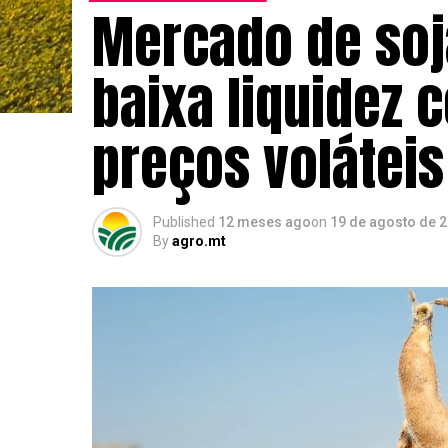
Mercado de soj
baixa liquidez
preços voláteis
Published
12 meses ago
on
19 de agosto de 
By
agro.mt