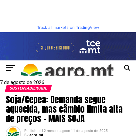
Track all markets on TradingView
7 de agosto de 2026
SUSTENTABILIDADE
Soja/Cepea: Demanda segue
aquecida, mas câmbio limita alta
de preços – MAIS SOJA
Published
12 meses ago
on
11 de agosto de 2025
By
agro.mt