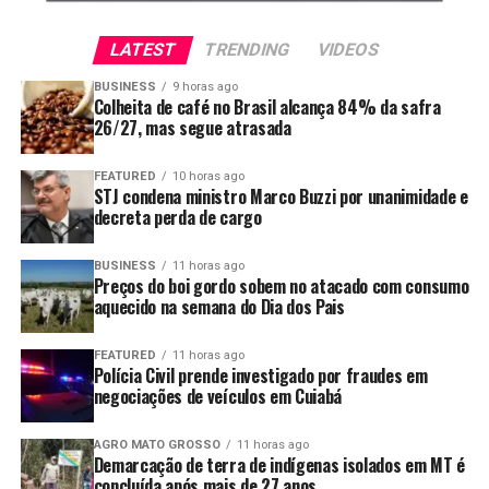
que a medida viola o princípio da separação dos Poderes
e a garantia constitucional da coisa julgada, pois
LATEST
TRENDING
VIDEOS
alcançaria multas decorrentes de decisões judiciais já
proferidas.
BUSINESS
9 horas ago
Colheita de café no Brasil alcança 84% da safra
26/27, mas segue atrasada
Argumenta também que a proposta implicaria renúncia
de receita sem a estimativa de impacto orçamentário e
FEATURED
10 horas ago
financeiro exigida pela legislação.
STJ condena ministro Marco Buzzi por unanimidade e
decreta perda de cargo
O presidente da República vetou também um artigo que
convertia em advertência multas aplicadas por
BUSINESS
11 horas ago
descumprimento da política de pisos mínimos do frete.
Preços do boi gordo sobem no atacado com consumo
aquecido na semana do Dia dos Pais
O governo argumenta que a medida representa anistia
de penalidades administrativas e renúncia de receita
FEATURED
11 horas ago
Polícia Civil prende investigado por fraudes em
sem estimativa de impacto financeiro.
negociações de veículos em Cuiabá
Os vetos serão analisados pelo Congresso Nacional, que
AGRO MATO GROSSO
11 horas ago
poderá mantê-los ou derrubá-los. Até lá, permanecem
Demarcação de terra de indígenas isolados em MT é
em vigor os trechos sancionados da lei, incluindo as
concluída após mais de 27 anos