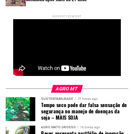
regras de fiscalização do piso mínimo do frete e o uso do
Ciot nas operações de transporte de cargas.
ADVERTISEMENT
Fonte:
Agência Brasil
AGRO MT
SUSTENTABILIDADE
21 horas ago
Tempo seco pode dar falsa sensação de
segurança no manejo de doenças da
soja – MAIS SOJA
AGRO MATO GROSSO
16 horas ago
Bayer apresenta portfólio de inovação