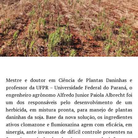
Os contratos futuros da soja encerraram a quinta-feira
em alta na Bolsa de Mercadorias de Chicago (CBOT). Em
uma sessão marcada pela volatilidade, os preços
oscilaram em uma faixa estreita e recuperaram parte
das perdas recentes, impulsionados principalmente por
sinais de retomada das compras chinesas.
A China adquiriu pelo menos mais 10 cargas de soja dos
Estados Unidos, segundo informações de traders
asiáticos ouvidos pela Reuters. As compras ampliam a
Mestre e doutor em Ciência de Plantas Daninhas e
sequência de negócios antes da visita esperada do
professor da UFPR – Universidade Federal do Paraná, o
presidente chinês, Xi Jinping, aos Estados Unidos no
engenheiro agrônomo Alfredo Junior Paiola Albrecht foi
próximo mês.
um dos responsáveis pelo desenvolvimento de um
herbicida, em mistura pronta, para manejo de plantas
Segundo operadores, a estatal Sinograin comprou entre
daninhas da soja. Base da nova solução, os ingredientes
10 e 15 cargas na quarta-feira. Pelo menos 10 delas
ativos clomazone e flumioxazina agem com eficácia, em
possuem embarques programados para outubro e
sinergia, ante invasoras de difícil controle presentes na
novembro.