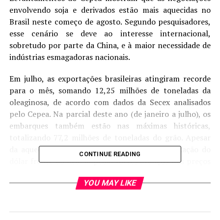
envolvendo soja e derivados estão mais aquecidas no
Brasil neste começo de agosto. Segundo pesquisadores,
esse cenário se deve ao interesse internacional,
sobretudo por parte da China, e à maior necessidade de
indústrias esmagadoras nacionais.
Em julho, as exportações brasileiras atingiram recorde
para o mês, somando 12,25 milhões de toneladas da
oleaginosa, de acordo com dados da Secex analisados
pelo Cepea. Na parcial deste ano (de janeiro a julho), os
embarques também estão nas máximas históricas,
totalizando 77,2 milhões de toneladas do grão. Apesar
da aquecida demanda, a significativa desvalorização do
CONTINUE READING
dólar frente ao Real impediu fortes avanços nos preços
domésticos, ainda conforme o Centro de Pesquisas.
YOU MAY LIKE
Fonte:
Cepea