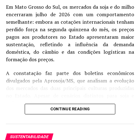
realizados desde a safra 2022/2023. De acordo com
Em Mato Grosso do Sul, os mercados da soja e do milho
Meyer et al. (2025), na safra 2024/2025, esses ensaios
encerraram julho de 2026 com um comportamento
foram realizados com dois protocolos de pulverizações,
semelhante: embora as cotações internacionais tenham
sendo um deles denominado PROGRAMA, combinando-
perdido força na segunda quinzena do mês, os preços
se aplicações de fungicidas biológicos e químicos,
pagos aos produtores no Estado apresentaram maior
isolados ou em mistura de tanque (Tabela 1) e outro
sustentação, refletindo a influência da demanda
protocolo, denominado SOLO, comparando-se
doméstica, do câmbio e das condições logísticas na
aplicações sequenciais de fungicidas biológicos com
formação dos preços.
programas de fungicidas sítio-específicos e de
multissítios (tabela 2).
A constatação faz parte dos boletins econômicos
divulgados pela Aprosoja/MS, que analisam a evolução
Tabela 1. Tratamentos do protocolo PROGRAMA,
dos mercados das duas principais culturas produzidas
combinando fungicidas biológicos e químicos para
no Estado. Apesar de cenários distintos para soja e
controle de doenças foliares da soja. Safra 2024/2025.
milho, ambos registraram desempenho superior ao
CONTINUE READING
observado na Bolsa de Chicago (CBOT) durante o
Fonte: Meyer et al. (2025)
período de ajuste das cotações internacionais.
No PROGRAMA, as aplicações de fungicidas biológicos
Na soja, o preço médio disponível alcançou R$ 119,90
iniciaram no estádio V4 da soja, em mistura com
SUSTENTABILIDADE
por saca em julho, alta de 2,75% em relação ao mesmo