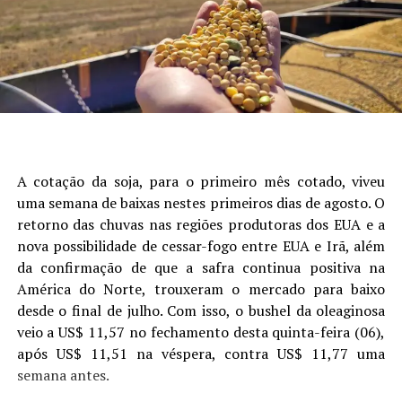
De acordo com os resultados obtidos na safra
Autor:Crislaine Oliveira (Comunicação Aprosoja/MS) e
que mais explicou a variabilidade da produtividade,
2024/2025, todos os tratamentos compostos por
Laura Toledo (Comunicação Sistema Famasul)
seguido de data de semeadura, fósforo, potássio e
fungicidas químicos ou por associação de fungicidas
presença de camada compactada (Figura 1).
biológicos e químicos apresentaram controle de
Site: Aprosoja/MS
doenças foliares em relação à testemunha sem aplicação
(T1), mas não diferiram entre si, apresentando níveis de
controle variando de 53,2 % a 60,8 % para DFC e de 33,9
% a 43,8 % para mancha-alvo (Tabela 3). Já com relação
a produtividade, no protocolo PROGRAMA, foi
A cotação da soja, para o primeiro mês cotado, viveu
observada uma redução média de 12,6 % no tratamento
uma semana de baixas nestes primeiros dias de agosto. O
T1 (testemunha sem aplicação), como consequência das
retorno das chuvas nas regiões produtoras dos EUA e a
doenças incidentes. Todos os tratamentos resultaram
nova possibilidade de cessar-fogo entre EUA e Irã, além
em aumento na produtividade em relação ao
da confirmação de que a safra continua positiva na
tratamento T1, entretanto, não houve diferença entre
América do Norte, trouxeram o mercado para baixo
os tratamentos fungicidas avaliados (Meyer et al., 2025).
desde o final de julho. Com isso, o bushel da oleaginosa
veio a US$ 11,57 no fechamento desta quinta-feira (06),
Tabela 3. Estimativa metanalítica da média de
após US$ 11,51 na véspera, contra US$ 11,77 uma
severidade de doenças de final de ciclo (DFC), mancha-
Figura 1. Análise de árvore de regressão mostrando os
semana antes.
alvo (M. Alvo) e respectivos percentuais de controle
principais fatores que explicam a variabilidade da