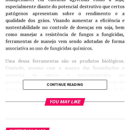
especialmente diante do potencial destrutivo que certos
patógenos apresentam sobre o rendimento e a
qualidade dos grãos. Visando aumentar a eficiência e
sustentabilidade no controle de doenças em soja, bem
como manejar a resistência de fungos a fungicidas,
ferramentas de manejo vem sendo adotadas de forma
associativa ao uso de fungicidas químicos.
Uma dessa ferramentas são os produtos biológicos.
Contudo, mesmo com o avanço das formulações e
aumento da adesão e aprimoramento no
posicionamento de produtos biológicos no manejo de
CONTINUE READING
doenças, a eficiência dos bioprodutos no controle de
doenças em soja pode variar de acordo com sua
YOU MAY LIKE
composição. Nesse sentido, conhecer a eficiência desses
biofungicidas no manejo de doenças é determinante
para o bom posicionamento deles no programa
fitossanitário da cultura.