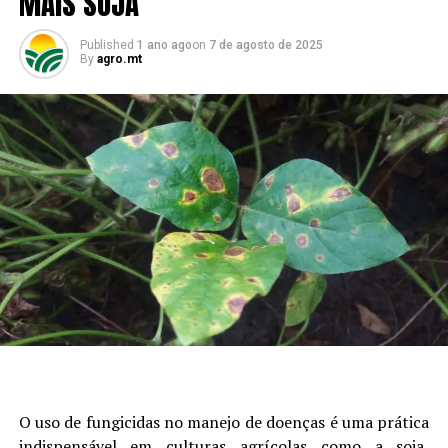
MAIS SOJA
Published
1 ano ago
on
7 de agosto de 2025
By
agro.mt
O uso de fungicidas no manejo de doenças é uma prática
indispensável em culturas agrícolas como a soja,