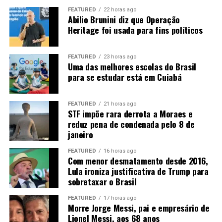
mês de agosto, não se descarta novas baixas em Chicago.
FEATURED
22 horas ago
Abilio Brunini diz que Operação
Diante disso, o que favorecerá o mercado será a
MEYER, M. C. et al. AVALIAÇÃO DA ASSOCIAÇÃO DE
Heritage foi usada para fins políticos
manutenção das compras chinesas, o que ainda não é
FUNGICIDAS QUÍMICOS E BIOLÓGICOS NO CONTROLE
uma certeza, apesar dos sinais positivos dos últimos
DE DOENÇAS FOLIARES DA SOJA, SAFRA 2024/2025:
dias.
RESULTADOS SUMARIZADOS DA REDE DE
FEATURED
23 horas ago
Uma das melhores escolas do Brasil
EXPERIMENTOS COOPERATIVOS. Embrapa, Circular
para se estudar está em Cuiabá
Técnica, n. 217, 2025. Disponível em: <
https://www.infoteca.cnptia.embrapa.br/infoteca/bitstre
Tec-217.pdf >, acesso em: 28/07/2025.
FEATURED
21 horas ago
STF impõe rara derrota a Moraes e
reduz pena de condenada pelo 8 de
Foto de capa: Maurício Stefanelo – Ceres Consultoria
janeiro
Fonte:
Informativo CEEMA UNIJUÍ, do prof. Dr.
Argemiro Luís Brum¹
FEATURED
16 horas ago
Com menor desmatamento desde 2016,
1
–
Professor Titular do PPGDR da UNIJUÍ, doutor em
Lula ironiza justificativa de Trump para
sobretaxar o Brasil
Economia Internacional pela EHESS de Paris-França,
coordenador, pesquisador e analista de mercado da
FEATURED
17 horas ago
CEEMA (FIDENE/UNIJUÍ).
Morre Jorge Messi, pai e empresário de
Lionel Messi, aos 68 anos