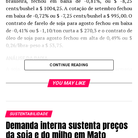
brasileira, fechou em baixa de -0,81%, ou $ -8,25
cents/bushel a $ 1004,25. A cotação de setembro fechou
em baixa de -0,72% ou $ -7,25 cents/bushel a $ 995,00. O
contrato de farelo de soja para agosto fechou em baixa
de -0,41% ou $ -1,10/ton curta a $ 270,3 e o contrato de
óleo de soja para agosto fechou em alta de 0,49% ou $
0,26/libra-peso a $ 53,75.
ANÁLISE DA BAIXA
CONTINUE READING
A soja, negociada em Chicago fechou o dia e a semana
em baixa. As cotações da oleaginosa foram pressionadas
por um relatório de oferta e demanda tido como
YOU MAY LIKE
negativo para a soja, pela ausência de compras da China
em meio a batalha tarifária do governo Trump e as boas
condições ambientais para as lavouras de soja nos EUA.
SUSTENTABILIDADE
Para a América do Sul o USDA manteve a produção
Demanda interna sustenta preços
brasileira e aumentou a Argentina, para exportação o
da soja e do milho em Mato
departamento reduziu a exportação brasileira, mas