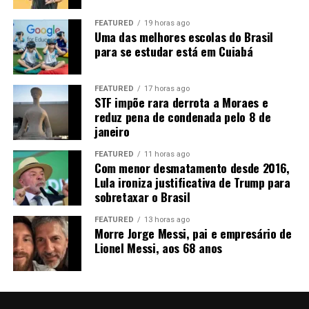
uma certeza, apesar dos sinais positivos dos últimos
dias.
FEATURED
19 horas ago
Uma das melhores escolas do Brasil
para se estudar está em Cuiabá
FEATURED
17 horas ago
STF impõe rara derrota a Moraes e
reduz pena de condenada pelo 8 de
janeiro
Fonte:
Informativo CEEMA UNIJUÍ, do prof. Dr.
Argemiro Luís Brum¹
FEATURED
11 horas ago
Com menor desmatamento desde 2016,
1
–
Professor Titular do PPGDR da UNIJUÍ, doutor em
Lula ironiza justificativa de Trump para
sobretaxar o Brasil
Economia Internacional pela EHESS de Paris-França,
coordenador, pesquisador e analista de mercado da
FEATURED
13 horas ago
CEEMA (FIDENE/UNIJUÍ).
Morre Jorge Messi, pai e empresário de
Lionel Messi, aos 68 anos