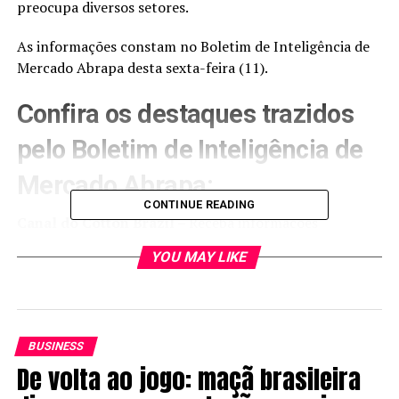
preocupa diversos setores.
As informações constam no Boletim de Inteligência de
Mercado Abrapa desta sexta-feira (11).
Confira os destaques trazidos
pelo Boletim de Inteligência de
Mercado Abrapa:
CONTINUE READING
Canal do Cotton Brazil –
Receba informações
exclusivas sobre o
mercado de algodão
clicando aqui
YOU MAY LIKE
https://bit.ly/Canal-CottonBrazil.
Algodão em NY –
O contrato Dez/25 fechou nesta
quinta 10/jul cotado a
67,73 U$c/lp
(-1,1% vs. 03/jul). O
contrato Dez/26 fechou em
69,50 U$c/lp
(-0,1% vs.
BUSINESS
03/jul).
De volta ao jogo: maçã brasileira