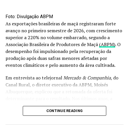
compras, especialmente no Paquistão e no Vietnã.
Baixistas 2 –
A
incerteza
permanece nas relações
Foto: Divulgação ABPM
comerciais dos EUA. As negociações comerciais com
As exportações brasileiras de maçã registraram forte
vários países
avançaram pouco
, e
novas tarifas
(de até
avanço no primeiro semestre de 2026, com crescimento
50% para o Brasil, por exemplo)
entram em vigor em
superior a 220% no volume embarcado, segundo a
01/08
, imprimindo mais insegurança no mercado.
Associação Brasileira de Produtores de Maçã
(ABPM)
. O
desempenho foi impulsionado pela recuperação da
Tarifas 1 –
Em 07/07, os EUA
anunciaram alíquota
produção após duas safras menores afetadas por
adicional de 50% para produtos brasileiros
a partir
eventos climáticos e pelo aumento da área cultivada.
de 01/08. A medida ainda pode ser negociada, mas
já
preocupa
alguns setores.
Em entrevista ao telejornal
Mercado & Companhia
, do
Canal Rural, o diretor executivo da ABPM, Moisés
Tarifas 2 –
Em 2024, os EUA
foram o 4º maior
Albuquerque, explicou que a retomada da oferta foi
mercado para os têxteis brasileiros
, com US$ 68,1
determinante para o resultado. Nos últimos anos, a
milhões em exportações. As tarifas ameaçam esse
cadeia enfrentou perdas provocadas por chuvas
mercado estratégico para o setor.
CONTINUE READING
intensas, especialmente no segundo semestre de 2023 e
em maio de 2024.
Tarifas 3 –
Em nota, a Abrapa alertou que as novas
tarifas
podem prejudicar a indústria têxtil brasileira
,