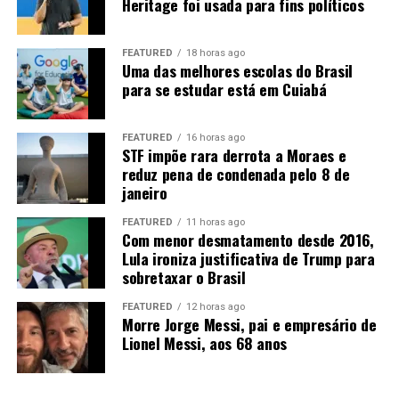
Heritage foi usada para fins políticos
“Então nós temos um desafio aí para levar
biocombustíveis”
, afirma Rangel. Entre as alternativas
FEATURED
18 horas ago
está a implantação de um
etanolduto
para conectar
Uma das melhores escolas do Brasil
Mato Grosso aos grandes centros consumidores, como
para se estudar está em Cuiabá
São Paulo e Rio de Janeiro.
“Nós precisamos sonhar com
um etanolduto. Nós já estamos fazendo um projeto, tem
FEATURED
16 horas ago
alguns trabalhos nesse sentido”
.
STF impõe rara derrota a Moraes e
reduz pena de condenada pelo 8 de
A expansão ferroviária, a duplicação da BR-163 e a
janeiro
Ferrogrão também são consideradas estratégicas para
FEATURED
11 horas ago
reduzir o custo de transporte. A ligação com o Arco
Com menor desmatamento desde 2016,
Norte pode ampliar ainda o acesso aos mercados
Lula ironiza justificativa de Trump para
internacionais, principalmente na Ásia e na Europa.
sobretaxar o Brasil
FEATURED
12 horas ago
Morre Jorge Messi, pai e empresário de
Lionel Messi, aos 68 anos