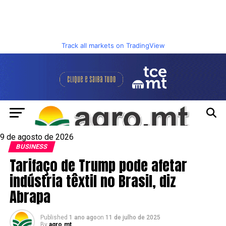
Track all markets on TradingView
9 de agosto de 2026
BUSINESS
Tarifaço de Trump pode afetar
indústria têxtil no Brasil, diz
Abrapa
Published
1 ano ago
on
11 de julho de 2025
By
agro.mt